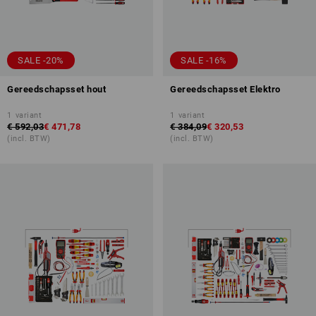
SALE -20%
SALE -16%
Gereedschapsset hout
Gereedschapsset Elektro
1
variant
1
variant
€ 592,03
€ 471,78
€ 384,09
€ 320,53
(incl. BTW)
(incl. BTW)