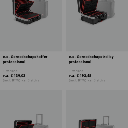
e.s. Gereedschapskoffer
e.s. Gereedschapstrolley
professional
professional
1
variant
1
variant
v.a.
€ 139,03
v.a.
€ 193,48
(incl. BTW) v.a. 3 stuks
(incl. BTW) v.a. 3 stuks