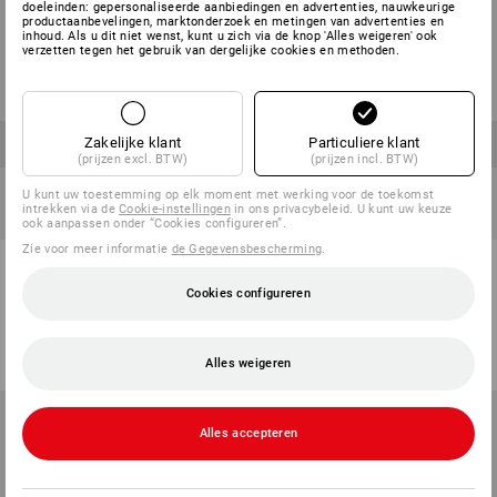
doeleinden: gepersonaliseerde aanbiedingen en advertenties, nauwkeurige
productaanbevelingen, marktonderzoek en metingen van advertenties en
inhoud. Als u dit niet wenst, kunt u zich via de knop 'Alles weigeren' ook
verzetten tegen het gebruik van dergelijke cookies en methoden.
Zakelijke klant
Particuliere klant
(prijzen excl. BTW)
(prijzen incl. BTW)
U kunt uw toestemming op elk moment met werking voor de toekomst
intrekken via de
Cookie-instellingen
in ons privacybeleid. U kunt uw keuze
SETPRIJS -20%
SETPRIJS -19%
ook aanpassen onder “Cookies configureren”.
Zie voor meer informatie
de Gegevensbescherming
.
Gereedschapsset elektro incl.
Gereedschapsset Elektro
gereedschapskoffer
professional incl. koffer
Cookies configureren
7
uitvoeringen
7
uitvoeringen
v.a.
€ 517,07
v.a.
€ 411,28
v.a.
€ 762,77
v.a.
€ 616,98
(incl. BTW)
(incl. BTW)
Alles weigeren
Alles accepteren