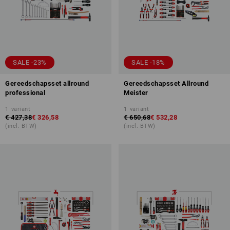
SALE -23%
SALE -18%
Gereedschapsset allround
Gereedschapsset Allround
professional
Meister
1
variant
1
variant
€ 427,38
€ 326,58
€ 650,68
€ 532,28
(incl. BTW)
(incl. BTW)