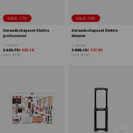
SALE -17%
SALE -16%
Gereedschapsset Elektro
Gereedschapsset Elektro
professional
Meister
1
variant
1
variant
€ 629,79
€ 520,18
€ 888,15
€ 737,98
(incl. BTW)
(incl. BTW)