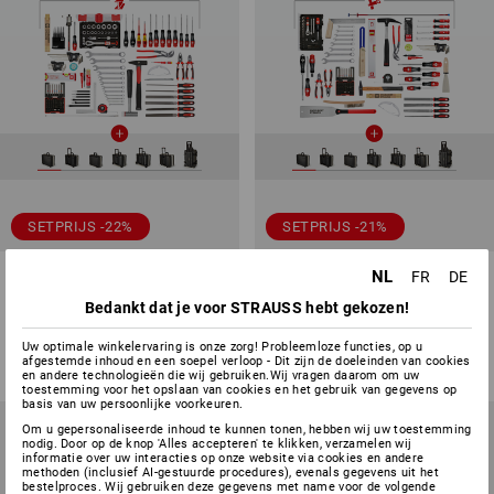
SETPRIJS -22%
SETPRIJS -21%
Gereedschapsset metaal incl.
Gereedschapsset hout inclusief
NL
FR
DE
gereedschapskoffer
gereedschapskoffer
Bedankt dat je voor STRAUSS hebt gekozen!
7
uitvoeringen
7
uitvoeringen
v.a.
€ 761,49
v.a.
€ 592,78
v.a.
€ 725,01
v.a.
€ 568,58
Uw optimale winkelervaring is onze zorg! Probleemloze functies, op u
afgestemde inhoud en een soepel verloop - Dit zijn de doeleinden van cookies
(incl. BTW)
(incl. BTW)
en andere technologieën die wij gebruiken.Wij vragen daarom om uw
toestemming voor het opslaan van cookies en het gebruik van gegevens op
basis van uw persoonlijke voorkeuren.
Om u gepersonaliseerde inhoud te kunnen tonen, hebben wij uw toestemming
nodig. Door op de knop 'Alles accepteren' te klikken, verzamelen wij
informatie over uw interacties op onze website via cookies en andere
methoden (inclusief AI-gestuurde procedures), evenals gegevens uit het
bestelproces. Wij gebruiken deze gegevens met name voor de volgende