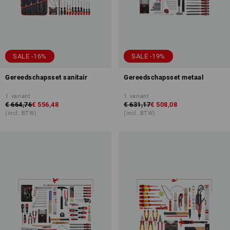
SALE -16%
SALE -19%
Gereedschapsset sanitair
Gereedschapsset metaal
1
variant
1
variant
€ 664,76
€ 556,48
€ 631,17
€ 508,08
(incl. BTW)
(incl. BTW)