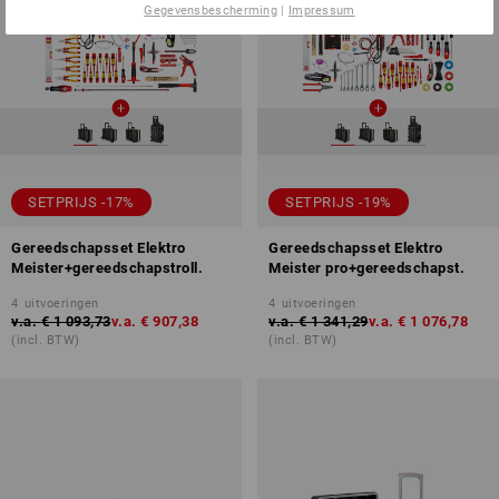
Gegevensbescherming
|
Impressum
SETPRIJS -17%
SETPRIJS -19%
Gereedschapsset Elektro
Gereedschapsset Elektro
Meister+gereedschapstroll.
Meister pro+gereedschapst.
4
uitvoeringen
4
uitvoeringen
v.a.
€ 1 093,73
v.a.
€ 907,38
v.a.
€ 1 341,29
v.a.
€ 1 076,78
(incl. BTW)
(incl. BTW)