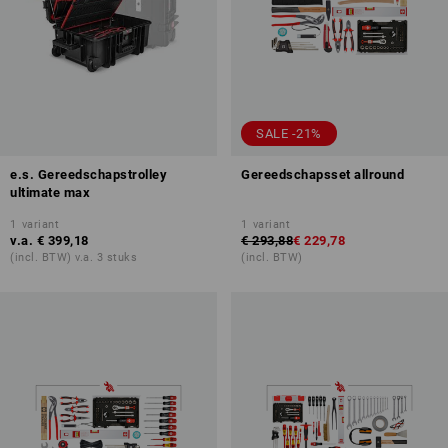
SALE -21%
e.s. Gereedschapstrolley
Gereedschapsset allround
ultimate max
1
variant
1
variant
v.a.
€ 399,18
€ 293,88
€ 229,78
(incl. BTW) v.a. 3 stuks
(incl. BTW)