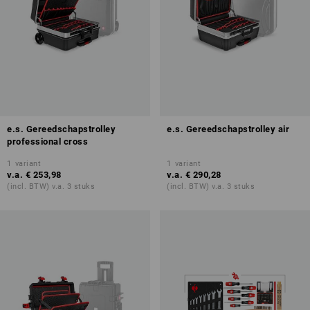
e.s. Gereedschapstrolley
e.s. Gereedschapstrolley air
professional cross
1
variant
1
variant
v.a.
€ 253,98
v.a.
€ 290,28
(incl. BTW) v.a. 3 stuks
(incl. BTW) v.a. 3 stuks