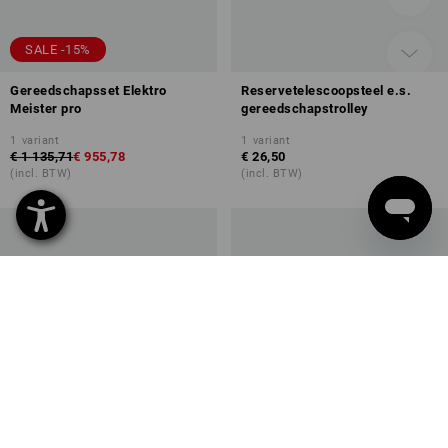
SALE -15%
Gereedschapsset Elektro
Reservetelescoopsteel e.s.
Meister pro
gereedschapstrolley
1
variant
1
variant
€ 1 135,71
€ 955,78
€ 26,50
(incl. BTW)
(incl. BTW)