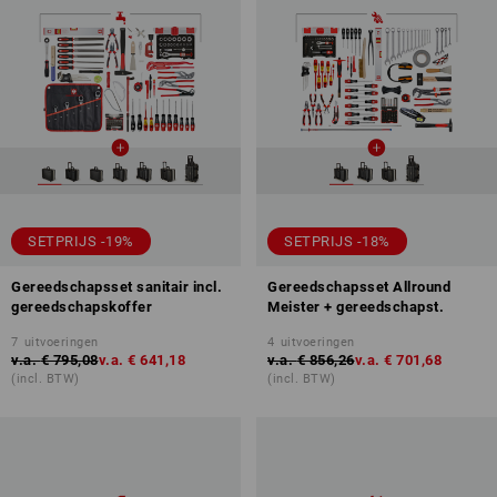
SETPRIJS -19%
SETPRIJS -18%
Gereedschapsset sanitair incl.
Gereedschapsset Allround
gereedschapskoffer
Meister + gereedschapst.
7
uitvoeringen
4
uitvoeringen
v.a.
€ 795,08
v.a.
€ 641,18
v.a.
€ 856,26
v.a.
€ 701,68
(incl. BTW)
(incl. BTW)