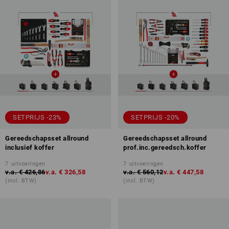
SETPRIJS -23%
SETPRIJS -20%
Gereedschapsset allround
Gereedschapsset allround
inclusief koffer
prof.inc.gereedsch.koffer
7
uitvoeringen
7
uitvoeringen
v.a.
€ 426,86
v.a.
€ 326,58
v.a.
€ 560,12
v.a.
€ 447,58
(incl. BTW)
(incl. BTW)