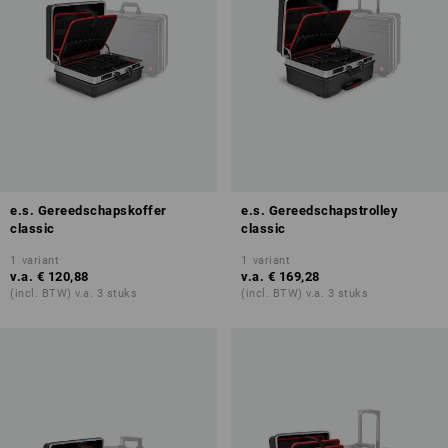
e.s. Gereedschapskoffer
e.s. Gereedschapstrolley
classic
classic
1
variant
1
variant
v.a.
€ 120,88
v.a.
€ 169,28
(incl. BTW) v.a. 3 stuks
(incl. BTW) v.a. 3 stuks