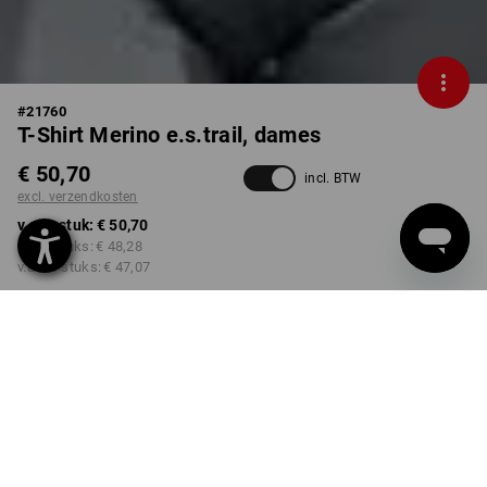
#
21760
T-Shirt Merino e.s.trail, dames
€ 50,70
incl. BTW
excl. verzendkosten
v.a. 1 stuk:
€ 50,70
v.a. 3 stuks:
€ 48,28
v.a. 10 stuks:
€ 47,07
Levertijd ca. 34-35 weken
KLEUR
MAAT
XS
kiezen
kiezen
zwart