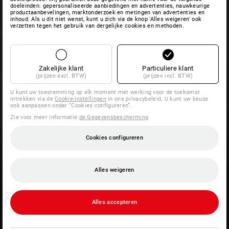
doeleinden: gepersonaliseerde aanbiedingen en advertenties, nauwkeurige
productaanbevelingen, marktonderzoek en metingen van advertenties en
inhoud. Als u dit niet wenst, kunt u zich via de knop 'Alles weigeren' ook
verzetten tegen het gebruik van dergelijke cookies en methoden.
Zakelijke klant
Particuliere klant
(prijzen excl. BTW)
(prijzen incl. BTW)
U kunt uw toestemming op elk moment met werking voor de toekomst
intrekken via de
Cookie-instellingen
in ons privacybeleid. U kunt uw keuze
ook aanpassen onder “Cookies configureren”.
Zie voor meer informatie
de Gegevensbescherming
.
Cookies configureren
Alles weigeren
Alles accepteren