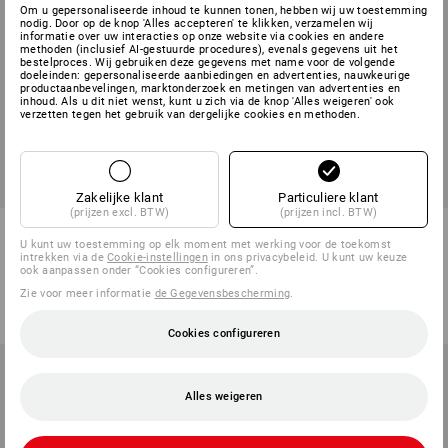
Om u gepersonaliseerde inhoud te kunnen tonen, hebben wij uw toestemming
nodig. Door op de knop 'Alles accepteren' te klikken, verzamelen wij
informatie over uw interacties op onze website via cookies en andere
methoden (inclusief AI-gestuurde procedures), evenals gegevens uit het
bestelproces. Wij gebruiken deze gegevens met name voor de volgende
doeleinden: gepersonaliseerde aanbiedingen en advertenties, nauwkeurige
productaanbevelingen, marktonderzoek en metingen van advertenties en
inhoud. Als u dit niet wenst, kunt u zich via de knop 'Alles weigeren' ook
verzetten tegen het gebruik van dergelijke cookies en methoden.
SALE -49%
Zakelijke klant
Particuliere klant
(prijzen excl. BTW)
(prijzen incl. BTW)
T-Shirt e.s.motion ten pure,
e.s. T-Shirt strauss works,
dames
dames
U kunt uw toestemming op elk moment met werking voor de toekomst
intrekken via de
Cookie-instellingen
in ons privacybeleid. U kunt uw keuze
ook aanpassen onder “Cookies configureren”.
5
kleuren
5
kleuren
Zie voor meer informatie
de Gegevensbescherming
.
v.a.
€ 18,03
€ 19,24
€ 9,67
(incl. BTW) v.a. 3 stuks
(incl. BTW)
Cookies configureren
Alles weigeren