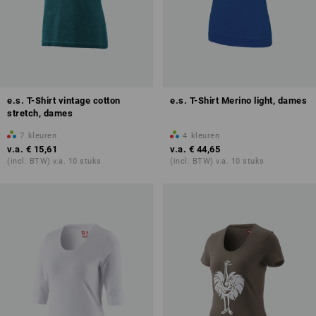
e.s. T-Shirt vintage cotton
e.s. T-Shirt Merino light, dames
stretch, dames
7
kleuren
4
kleuren
v.a.
€ 15,61
v.a.
€ 44,65
(incl. BTW) v.a. 10 stuks
(incl. BTW) v.a. 10 stuks