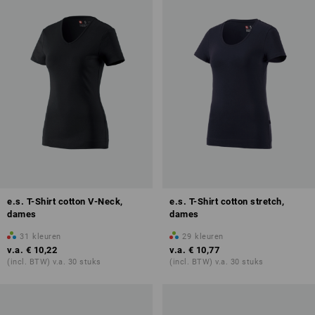
e.s. T-Shirt cotton V-Neck,
e.s. T-Shirt cotton stretch,
dames
dames
31
kleuren
29
kleuren
v.a.
€ 10,22
v.a.
€ 10,77
(incl. BTW) v.a. 30 stuks
(incl. BTW) v.a. 30 stuks