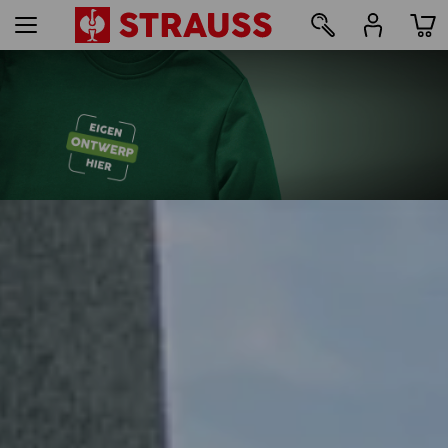
29
bedrukken & borduren - vanaf 1 stuk
Nu eenvoudig online vormgeven
meer lezen