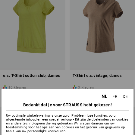
e.s. T-Shirt cotton slub, dames
T-Shirt e.s.vintage, dames
10
kleuren
3
kleuren
v.a.
€ 14,40
v.a.
€ 15,61
NL
FR
DE
(incl. BTW) v.a. 10 stuks
(incl. BTW) v.a. 10 stuks
Bedankt dat je voor STRAUSS hebt gekozen!
Uw optimale winkelervaring is onze zorg! Probleemloze functies, op u
afgestemde inhoud en een soepel verloop - Dit zijn de doeleinden van cookies
en andere technologieën die wij gebruiken.Wij vragen daarom om uw
toestemming voor het opslaan van cookies en het gebruik van gegevens op
basis van uw persoonlijke voorkeuren.