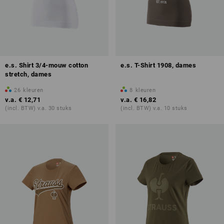
e.s. Shirt 3/4-mouw cotton
e.s. T-Shirt 1908, dames
stretch, dames
26
kleuren
8
kleuren
v.a.
€ 12,71
v.a.
€ 16,82
(incl. BTW) v.a. 30 stuks
(incl. BTW) v.a. 10 stuks