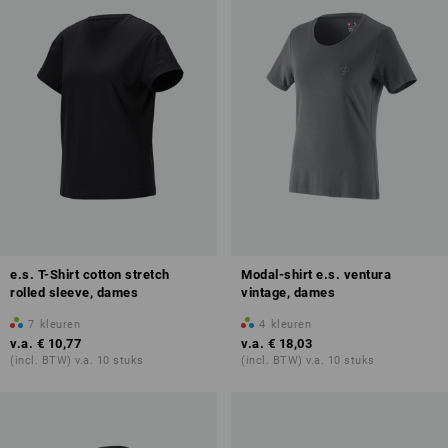
e.s. T-Shirt cotton stretch
Modal-shirt e.s. ventura
rolled sleeve, dames
vintage, dames
7
kleuren
4
kleuren
v.a.
€ 10,77
v.a.
€ 18,03
(incl. BTW) v.a. 10 stuks
(incl. BTW) v.a. 10 stuks