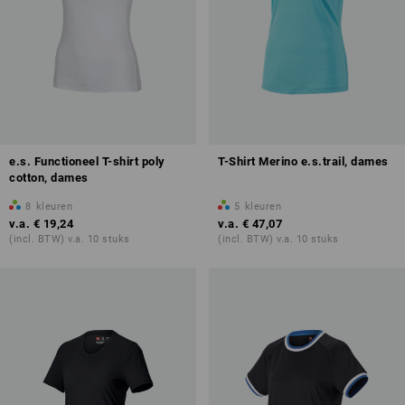
e.s. Functioneel T-shirt poly
T-Shirt Merino e.s.trail, dames
cotton, dames
8
kleuren
5
kleuren
v.a.
€ 19,24
v.a.
€ 47,07
(incl. BTW) v.a. 10 stuks
(incl. BTW) v.a. 10 stuks