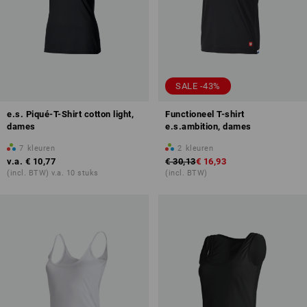
SALE -43%
e.s. Piqué-T-Shirt cotton light,
Functioneel T-shirt
dames
e.s.ambition, dames
7
kleuren
2
kleuren
v.a.
€ 10,77
€ 30,13
€ 16,93
(incl. BTW) v.a. 10 stuks
(incl. BTW)