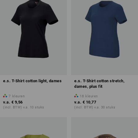
e.s. T-Shirt cotton light, dames
e.s. T-Shirt cotton stretch,
dames, plus fit
7
kleuren
18
kleuren
v.a.
€ 9,56
v.a.
€ 10,77
(incl. BTW) v.a. 10 stuks
(incl. BTW) v.a. 30 stuks