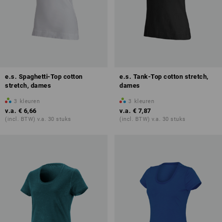
e.s. Spaghetti-Top cotton
e.s. Tank-Top cotton stretch,
stretch, dames
dames
3
kleuren
3
kleuren
v.a.
€ 6,66
v.a.
€ 7,87
(incl. BTW) v.a. 30 stuks
(incl. BTW) v.a. 30 stuks