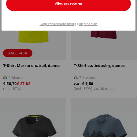
Alles accepteren
Gegevensbescherming
|
Impressum
SALE -45%
T-Shirt Merino e.s.trail, dames
T-Shirt e.s.industry, dames
2
kleuren
7
kleuren
€ 50,70
€ 27,82
v.a.
€ 9,56
(incl. BTW)
(incl. BTW) v.a. 30 stuks