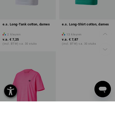
e.s. Long-Tank cotton, dames
e.s. Long-Shirt cotton, dames
2
kleuren
13
kleuren
v.a.
€ 7,25
v.a.
€ 7,87
(incl. BTW) v.a. 30 stuks
(incl. BTW) v.a. 30 stuks