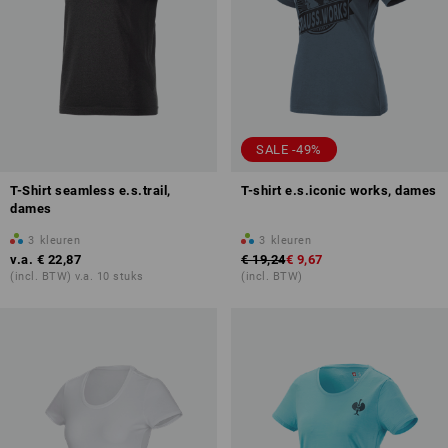
SALE -49%
T-Shirt seamless e.s.trail,
T-shirt e.s.iconic works, dames
dames
3
kleuren
3
kleuren
v.a.
€ 22,87
€ 19,24
€ 9,67
(incl. BTW) v.a. 10 stuks
(incl. BTW)