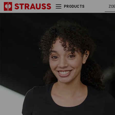
PRODUCTS
e.s. T-Shirt cotton stretch,
zwar
dames