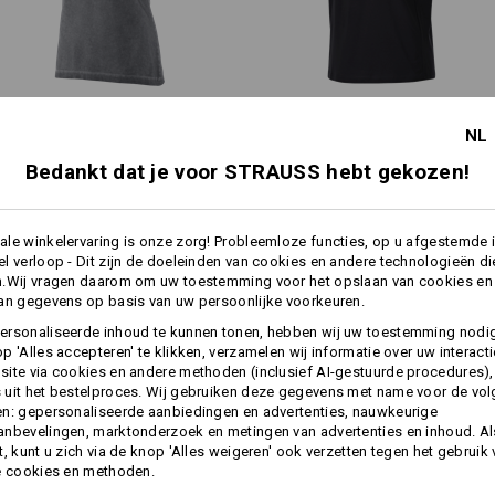
wijder model, lichaam
licht
e.s. T-Shirt vintage cotton
e.s. T-Shirt cotton stretch
en mouwen wat langer
getailleerd model
NL
stretch, dames
rolled sleeve, dames
Bedankt dat je voor STRAUSS hebt gekozen!
e.s. T-Shirt cotton stretch,
. T-Shirt cotton stretch,
dames, plus fit
dames
Dezelfde functies:
Dezelfde functies:
le winkelervaring is onze zorg! Probleemloze functies, op u afgestemde 
l verloop - Dit zijn de doeleinden van cookies en andere technologieën di
n.Wij vragen daarom om uw toestemming voor het opslaan van cookies en
an gegevens op basis van uw persoonlijke voorkeuren.
9
9
ersonaliseerde inhoud te kunnen tonen, hebben wij uw toestemming nodi
p 'Alles accepteren' te klikken, verzamelen wij informatie over uw interact
ite via cookies en andere methoden (inclusief AI-gestuurde procedures),
uit het bestelproces. Wij gebruiken deze gegevens met name voor de vo
n: gepersonaliseerde aanbiedingen en advertenties, nauwkeurige
+2 andere functies
+1 andere functie
nbevelingen, marktonderzoek en metingen van advertenties en inhoud. Als
t, kunt u zich via de knop 'Alles weigeren' ook verzetten tegen het gebruik
e cookies en methoden.