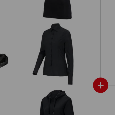
e
Business-blouse e.s.comfort, lange
I
mouw
+