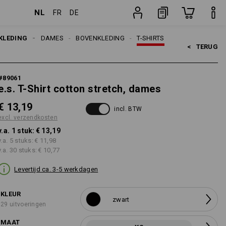
NL
FR
DE
stuk
KLEDING
DAMES
BOVENKLEDING
T-SHIRTS
<   
TERUG
#
89061
e.s. T-Shirt cotton stretch, dames
€ 13,19
incl. BTW
excl. verzendkosten
v.a. 1 stuk:
€ 13,19
v.a. 5 stuks:
€ 11,98
v.a. 30 stuks:
€ 10,77
Levertijd ca. 3-5 werkdagen
KLEUR
zwart
29 uitvoeringen
MAAT