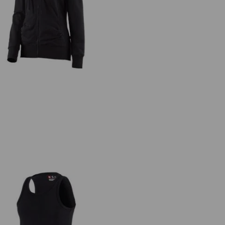
.s. Hoody-Sweatjack poly cotton,
dames