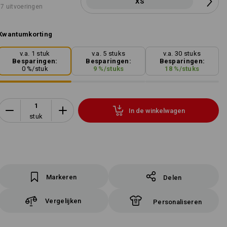
XS
7 uitvoeringen
Kwantumkorting
v.a. 1 stuk
v.a. 5 stuks
v.a. 30 stuks
Besparingen:
Besparingen:
Besparingen:
0
%/
stuk
9
%/
stuks
18
%/
stuks
In de winkelwagen
stuk
Markeren
Delen
Vergelijken
Personaliseren