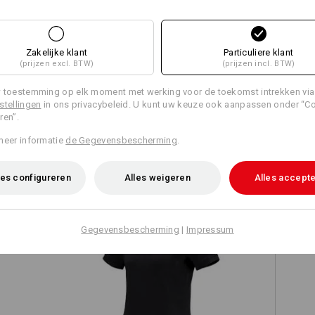
Zakelijke klant
Particuliere klant
Alle details vergelijken
(prijzen excl. BTW)
(prijzen incl. BTW)
 toestemming op elk moment met werking voor de toekomst intrekken via
stellingen
in ons privacybeleid. U kunt uw keuze ook aanpassen onder “C
ren”.
TCH
meer informatie
de Gegevensbescherming
.
es configureren
Alles weigeren
Alles accept
Gegevensbescherming
|
Impressum
es
e.s. Polo-Shirt cotton, dames