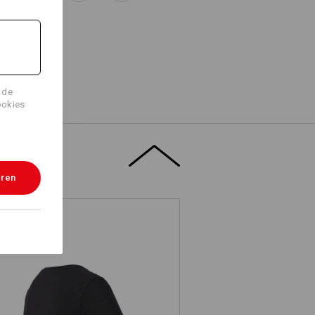
 de
ookies
eren