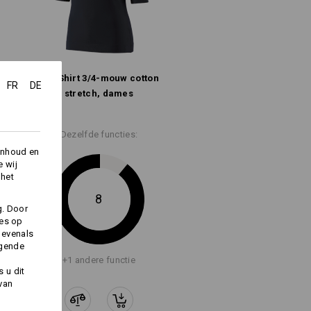
e.s. Shirt 3/​4-mouw cotton
FR
DE
stretch, dames
Dezelfde functies:
inhoud en
e wij
 het
8
g. Door
ies op
 evenals
lgende
+1 andere functie
 u dit
 van