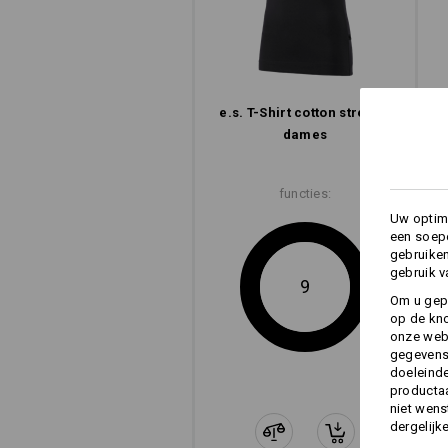
e.s. T-Shirt cotton stretch,
dames
e.s
functies:
Uw optima
een soepe
gebruike
gebruik v
9
Om u gep
op de kno
onze webs
gegevens 
doeleinde
productaa
niet wens
dergelijk