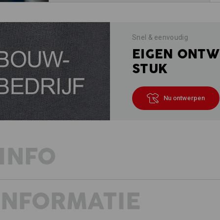
Snel & eenvoudig
EIGEN ONTW
STUK
Nu ontwerpen
INFO
INFORMATIE
BESCHRIJVING
D