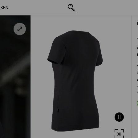
incl. BTW
€ 13,19
XS
t
excl. verzendkosten