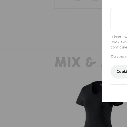
U kunt uw
Cookie-in
configure
MIX & MA
Zie voor 
Cooki
e.s. T-Shirt cotton V-Neck, dam