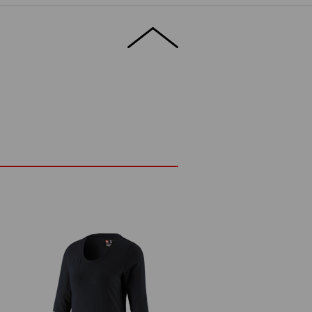
ht en elastisch materiaal
M
lastaan
(ca. 180 g/m²)
Niet bleken
Koud strijken
Logoservice