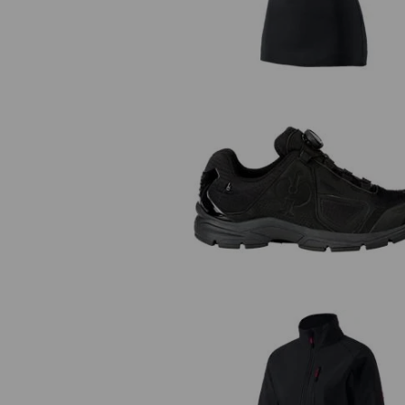
O2 Werkschoenen e.s. Minkar I