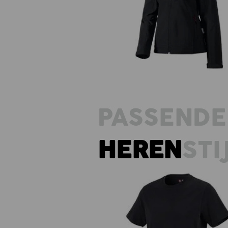
Dames-softshelljack dryplexx
softlight
PASSENDE
HEREN
STI