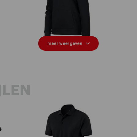
®
e.s. Hoody-Sweatshirt poly cotton,
e
dames
meer weergeven
JLEN