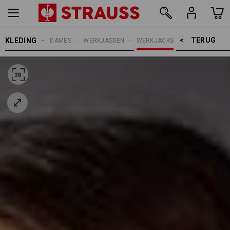
TERUG    >
KLEDING
DAMES
WERKJASSEN
WERKJACKS