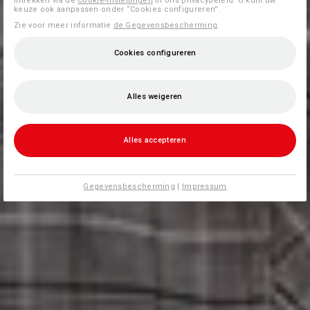
intrekken via de
Cookie-instellingen
in ons privacybeleid. U kunt uw
keuze ook aanpassen onder “Cookies configureren”.
Zie voor meer informatie
de Gegevensbescherming
.
Cookies configureren
Alles weigeren
Alles accepteren
Gegevensbescherming
|
Impressum