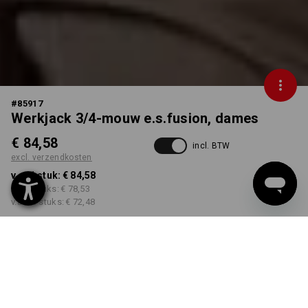
#
85917
Werkjack 3/4-mouw e.s.fusion, dames
€ 84,58
incl. BTW
excl. verzendkosten
v.a. 1 stuk:
€ 84,58
v.a. 3 stuks:
€ 78,53
v.a. 10 stuks:
€ 72,48
Levertijd ca. 3-5 werkdagen
KLEUR
MAAT
XS
kiezen
kiezen