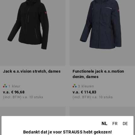
Jack e.s.vision stretch, dames
Functionele jack e.s.motion
denim, dames
1
kleur
3
kleuren
v.a.
€ 96,68
v.a.
€ 114,83
(incl. BTW) v.a. 10 stuks
(incl. BTW) v.a. 10 stuks
NL
FR
DE
Bedankt dat je voor STRAUSS hebt gekozen!