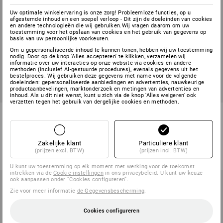
Uw optimale winkelervaring is onze zorg! Probleemloze functies, op u
afgestemde inhoud en een soepel verloop - Dit zijn de doeleinden van cookies
en andere technologieën die wij gebruiken.Wij vragen daarom om uw
toestemming voor het opslaan van cookies en het gebruik van gegevens op
basis van uw persoonlijke voorkeuren.
Om u gepersonaliseerde inhoud te kunnen tonen, hebben wij uw toestemming
nodig. Door op de knop 'Alles accepteren' te klikken, verzamelen wij
informatie over uw interacties op onze website via cookies en andere
methoden (inclusief AI-gestuurde procedures), evenals gegevens uit het
bestelproces. Wij gebruiken deze gegevens met name voor de volgende
doeleinden: gepersonaliseerde aanbiedingen en advertenties, nauwkeurige
productaanbevelingen, marktonderzoek en metingen van advertenties en
inhoud. Als u dit niet wenst, kunt u zich via de knop 'Alles weigeren' ook
verzetten tegen het gebruik van dergelijke cookies en methoden.
Werkjack 3/4-mouw e.s.fusion,
Functionele jack e.s.avida,
dames
dames
5
kleuren
5
kleuren
Zakelijke klant
Particuliere klant
v.a.
€ 72,48
v.a.
€ 60,38
(prijzen excl. BTW)
(prijzen incl. BTW)
(incl. BTW) v.a. 10 stuks
(incl. BTW) v.a. 10 stuks
U kunt uw toestemming op elk moment met werking voor de toekomst
intrekken via de
Cookie-instellingen
in ons privacybeleid. U kunt uw keuze
ook aanpassen onder “Cookies configureren”.
Zie voor meer informatie
de Gegevensbescherming
.
Cookies configureren