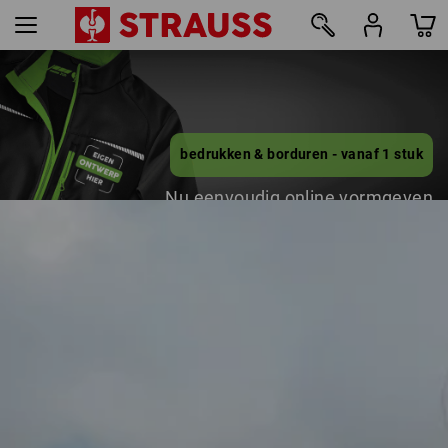
9
bedrukken & borduren - vanaf 1 stuk
Nu eenvoudig online vormgeven
meer lezen