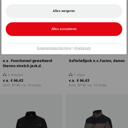
Alles weigeren
Alles accepteren
Gegevensbescherming
|
Impressum
e.s. Functioneel gewatteerd
Softshelljack e.s.fusion, dames
thermo stretch jack,d.
6
kleuren
1
kleur
v.a.
€ 66,43
v.a.
€ 66,43
(incl. BTW) v.a. 10 stuks
(incl. BTW) v.a. 10 stuks