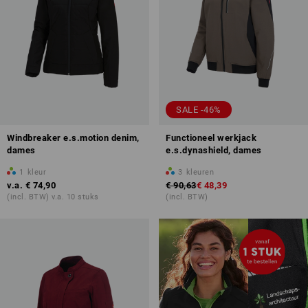
SALE -46%
Windbreaker e.s.motion denim,
Functioneel werkjack
dames
e.s.dynashield, dames
1
kleur
3
kleuren
v.a.
€ 74,90
€ 90,63
€ 48,39
(incl. BTW) v.a. 10 stuks
(incl. BTW)