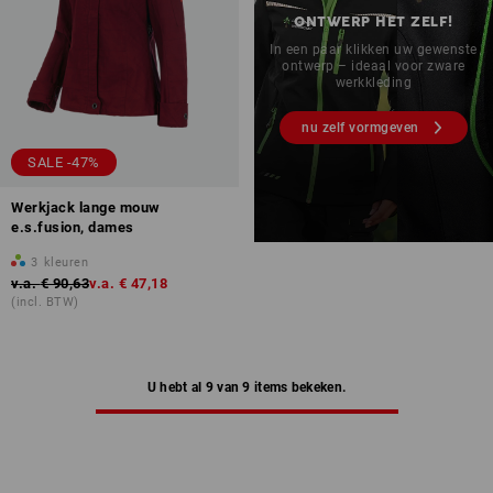
ONTWERP HET ZELF!
In een paar klikken uw gewenste
ontwerp – ideaal voor zware
werkkleding
nu zelf vormgeven
SALE -47%
Werkjack lange mouw
e.s.fusion, dames
3
kleuren
v.a.
€ 90,63
v.a.
€ 47,18
(incl. BTW)
U hebt al 9 van 9 items bekeken.