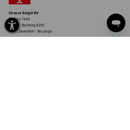
Strauss België BV
PO Box 7443
E.M.C. - Building 829C
1931 Zaventem - Brucargo
Tel
02 400 27 64
Fax
02 400 27 66
Mail
info@strauss.be
NEWSLETTER AANMELDING