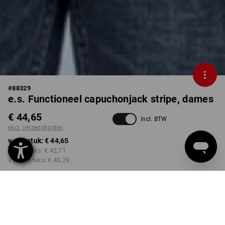
#
88329
e.s. Functioneel capuchonjack stripe, dames
€ 44,65
incl. BTW
excl. verzendkosten
v.a. 1 stuk:
€ 44,65
v.a. 3 stuks:
€ 42,71
v.a. 10 stuks:
€ 40,29
Levertijd ca. 3-5 werkdagen
KLEUR
MAAT
XS
kiezen
kiezen