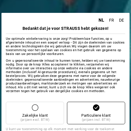
NL
FR
DE
Bedankt dat je voor STRAUSS hebt gekozen!
Uw optimale winkelervaring is onze zorg! Probleemloze functies, op u
afgestemde inhoud en een soepel verloop - Dit zijn de doeleinden van cookies
en andere technologieën die wij gebruiken.Wij vragen daarom om uw
toestemming voor het opslaan van cookies en het gebruik van gegevens op
basis van uw persoonlijke voorkeuren.
Om u gepersonaliseerde inhoud te kunnen tonen, hebben wij uw toestemming
nodig. Door op de knop 'Alles accepteren' te klikken, verzamelen wij
informatie over uw interacties op onze website via cookies en andere
methoden (inclusief AI-gestuurde procedures), evenals gegevens uit het
bestelproces. Wij gebruiken deze gegevens met name voor de volgende
doeleinden: gepersonaliseerde aanbiedingen en advertenties, nauwkeurige
productaanbevelingen, marktonderzoek en metingen van advertenties en
inhoud. Als u dit niet wenst, kunt u zich via de knop 'Alles weigeren' ook
verzetten tegen het gebruik van dergelijke cookies en methoden.
Zakelijke klant
Particuliere klant
(prijzen excl. BTW)
(prijzen incl. BTW)
U kunt uw toestemming op elk moment met werking voor de toekomst