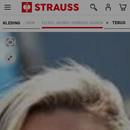
TERUG    >
KLEDING
ES
WERKJASSEN
FLEECE JASSEN | GEBREIDE JASSEN