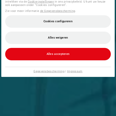
intrekken via de
Cookie-instellingen
in ons privacybeleid. U kunt uw keuze
ook aanpassen onder “Cookies configureren”.
Zie voor meer informatie
de Gegevensbescherming
.
Cookies configureren
Alles weigeren
Alles accepteren
Gegevensbescherming
|
Impressum