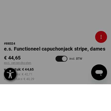
#
88324
e.s. Functioneel capuchonjack stripe, dames
€ 44,65
incl. BTW
excl. verzendkosten
v.a. 1 stuk:
€ 44,65
v.a. 3 stuks:
€ 42,71
v.a. 10 stuks:
€ 40,29
Levertijd ca. 3-5 werkdagen
KLEUR
MAAT
XS
kiezen
kiezen