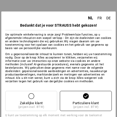
NL
FR
DE
Bedankt dat je voor STRAUSS hebt gekozen!
Uw optimale winkelervaring is onze zorg! Probleemloze functies, op u
afgestemde inhoud en een soepel verloop - Dit zijn de doeleinden van cookies
en andere technologieën die wij gebruiken.Wij vragen daarom om uw
toestemming voor het opslaan van cookies en het gebruik van gegevens op
basis van uw persoonlijke voorkeuren.
Om u gepersonaliseerde inhoud te kunnen tonen, hebben wij uw toestemming
nodig. Door op de knop 'Alles accepteren' te klikken, verzamelen wij
informatie over uw interacties op onze website via cookies en andere
methoden (inclusief AI-gestuurde procedures), evenals gegevens uit het
bestelproces. Wij gebruiken deze gegevens met name voor de volgende
doeleinden: gepersonaliseerde aanbiedingen en advertenties, nauwkeurige
productaanbevelingen, marktonderzoek en metingen van advertenties en
inhoud. Als u dit niet wenst, kunt u zich via de knop 'Alles weigeren' ook
verzetten tegen het gebruik van dergelijke cookies en methoden.
Zakelijke klant
Particuliere klant
(prijzen excl. BTW)
(prijzen incl. BTW)
U kunt uw toestemming op elk moment met werking voor de toekomst