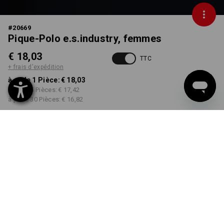
#
20669
Pique-Polo e.s.industry, femmes
€ 18,03
TTC
+ frais d'expédition
à p. de 1 Pièce:
€ 18,03
à p. de 5 Pièces:
€ 17,42
à p. de 30 Pièces:
€ 16,82
Délai de livraison est d'env.
3 à 5 jours ouvrables
COULEUR
TAILLE
S
choisir
choisir
bordeaux
Remise sur quantité