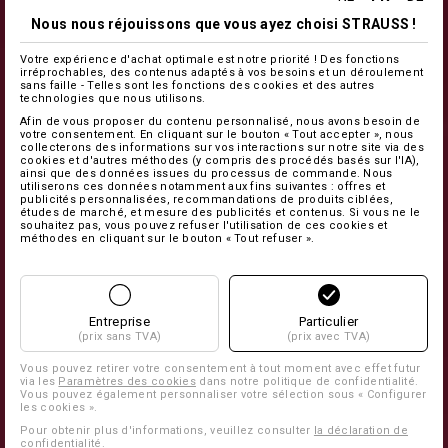
Nous nous réjouissons que vous ayez choisi STRAUSS !
Votre expérience d'achat optimale est notre priorité ! Des fonctions
irréprochables, des contenus adaptés à vos besoins et un déroulement
sans faille - Telles sont les fonctions des cookies et des autres
technologies que nous utilisons.
Afin de vous proposer du contenu personnalisé, nous avons besoin de
votre consentement. En cliquant sur le bouton « Tout accepter », nous
collecterons des informations sur vos interactions sur notre site via des
cookies et d'autres méthodes (y compris des procédés basés sur l'IA),
ainsi que des données issues du processus de commande. Nous
utiliserons ces données notamment aux fins suivantes : offres et
publicités personnalisées, recommandations de produits ciblées,
études de marché, et mesure des publicités et contenus. Si vous ne le
souhaitez pas, vous pouvez refuser l'utilisation de ces cookies et
méthodes en cliquant sur le bouton « Tout refuser ».
Entreprise
Particulier
(prix sans TVA)
(prix avec TVA)
Vous pouvez retirer votre consentement à tout moment avec effet futur
via les
Paramètres des cookies
dans notre politique de confidentialité.
Vous pouvez également personnaliser votre sélection sous « Configurer
les cookies ».
Pour obtenir plus d'informations, veuillez consulter
la déclaration de
confidentialité
.