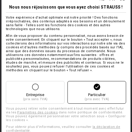
Nous nous réjouissons que vous ayez choisi STRAUSS !
Votre expérience d'achat optimale est notre priorité ! Des fonctions
irréprochables, des contenus adaptés à vos besoins et un déroulement
sans faille - Telles sont les fonctions des cookies et des autres
technologies que nous utilisons.
Afin de vous proposer du contenu personnalisé, nous avons besoin de
votre consentement. En cliquant sur le bouton « Tout accepter », nous
collecterons des informations sur vos interactions sur notre site via des
cookies et d'autres méthodes (y compris des procédés basés sur l'IA),
ainsi que des données issues du processus de commande. Nous
utiliserons ces données notamment aux fins suivantes : offres et
publicités personnalisées, recommandations de produits ciblées,
études de marché, et mesure des publicités et contenus. Si vous ne le
souhaitez pas, vous pouvez refuser l'utilisation de ces cookies et
méthodes en cliquant sur le bouton « Tout refuser ».
Entreprise
Particulier
(prix sans TVA)
(prix avec TVA)
Vous pouvez retirer votre consentement à tout moment avec effet futur
via les
Paramètres des cookies
dans notre politique de confidentialité.
Vous pouvez également personnaliser votre sélection sous « Configurer
les cookies ».
Pour obtenir plus d'informations, veuillez consulter
la déclaration de
confidentialité
.