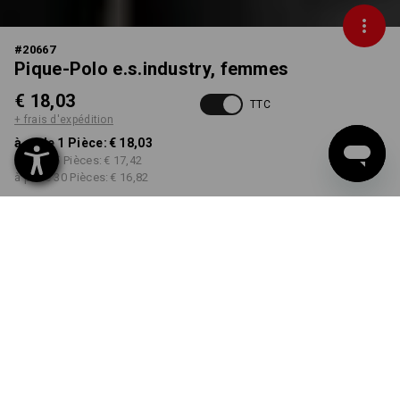
#
20667
Pique-Polo e.s.industry, femmes
€ 18,03
TTC
+ frais d'expédition
à p. de 1 Pièce:
€ 18,03
à p. de 5 Pièces:
€ 17,42
à p. de 30 Pièces:
€ 16,82
Délai de livraison est d'env.
3 à 5 jours ouvrables
COULEUR
TAILLE
S
choisir
choisir
anthracite
Remise sur quantité