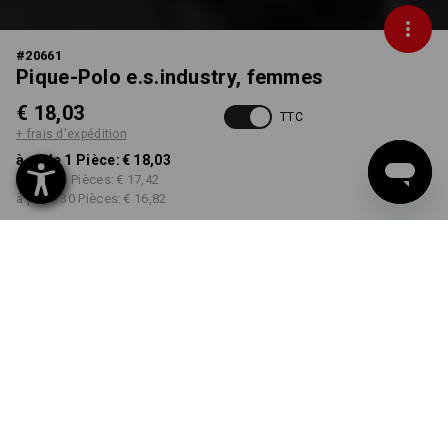
#
20661
Pique-Polo e.s.industry, femmes
€ 18,03
TTC
+ frais d'expédition
à p. de 1 Pièce:
€ 18,03
à p. de 5 Pièces:
€ 17,42
à p. de 30 Pièces:
€ 16,82
Délai de livraison est d'env.
3 à 5 jours ouvrables
COULEUR
TAILLE
S
choisir
choisir
noir
Remise sur quantité