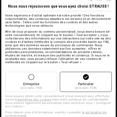
Nous nous réjouissons que vous ayez choisi STRAUSS !
Votre expérience d'achat optimale est notre priorité ! Des fonctions
irréprochables, des contenus adaptés à vos besoins et un déroulement
sans faille - Telles sont les fonctions des cookies et des autres
technologies que nous utilisons.
Afin de vous proposer du contenu personnalisé, nous avons besoin de
votre consentement. En cliquant sur le bouton « Tout accepter », nous
collecterons des informations sur vos interactions sur notre site via des
cookies et d'autres méthodes (y compris des procédés basés sur l'IA),
ainsi que des données issues du processus de commande. Nous
utiliserons ces données notamment aux fins suivantes : offres et
publicités personnalisées, recommandations de produits ciblées,
études de marché, et mesure des publicités et contenus. Si vous ne le
souhaitez pas, vous pouvez refuser l'utilisation de ces cookies et
méthodes en cliquant sur le bouton « Tout refuser ».
Entreprise
Particulier
(prix sans TVA)
(prix avec TVA)
Vous pouvez retirer votre consentement à tout moment avec effet futur
via les
Paramètres des cookies
dans notre politique de confidentialité.
Vous pouvez également personnaliser votre sélection sous « Configurer
les cookies ».
Pour obtenir plus d'informations, veuillez consulter
la déclaration de
confidentialité
.