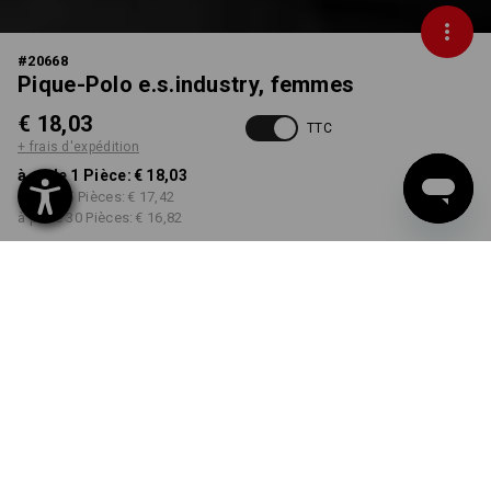
#
20668
Pique-Polo e.s.industry, femmes
€ 18,03
TTC
+ frais d'expédition
à p. de 1 Pièce:
€ 18,03
à p. de 5 Pièces:
€ 17,42
à p. de 30 Pièces:
€ 16,82
Délai de livraison est d'env.
3 à 5 jours ouvrables
COULEUR
TAILLE
S
choisir
choisir
vert d'eau
Remise sur quantité