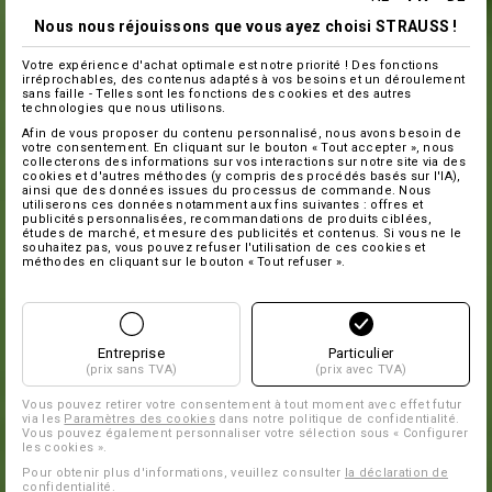
Nous nous réjouissons que vous ayez choisi STRAUSS !
Votre expérience d'achat optimale est notre priorité ! Des fonctions
irréprochables, des contenus adaptés à vos besoins et un déroulement
sans faille - Telles sont les fonctions des cookies et des autres
technologies que nous utilisons.
Afin de vous proposer du contenu personnalisé, nous avons besoin de
votre consentement. En cliquant sur le bouton « Tout accepter », nous
collecterons des informations sur vos interactions sur notre site via des
cookies et d'autres méthodes (y compris des procédés basés sur l'IA),
ainsi que des données issues du processus de commande. Nous
utiliserons ces données notamment aux fins suivantes : offres et
publicités personnalisées, recommandations de produits ciblées,
études de marché, et mesure des publicités et contenus. Si vous ne le
souhaitez pas, vous pouvez refuser l'utilisation de ces cookies et
méthodes en cliquant sur le bouton « Tout refuser ».
Entreprise
Particulier
(prix sans TVA)
(prix avec TVA)
Vous pouvez retirer votre consentement à tout moment avec effet futur
via les
Paramètres des cookies
dans notre politique de confidentialité.
Vous pouvez également personnaliser votre sélection sous « Configurer
les cookies ».
Pour obtenir plus d'informations, veuillez consulter
la déclaration de
confidentialité
.