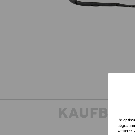
KAUFBER
Ihr optim
abgestimm
weiterer,