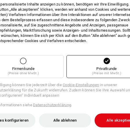
personalisierte Inhalte anzeigen zu können, benötigen wir Ihre Einwilligung
VEN FINDEN
utton „Alle akzeptieren“ klicken, werden wir anhand von Cookies und weiter
SCHUH
zten) Verfahren Informationen über Ihre Interaktionen auf unserer Internets
 den aktuellen Artikel mit den
In 3 Sch
 dem Bestellprozess erfassen und diese insbesondere zu folgenden Zwec
iven
ersonalisierte, auf Sie zugeschnittene Angebote und Anzeigen, passgenaue
pfehlungen, Marktforschung sowie Anzeigen- und Inhaltsmessungen. Sollt
t wünschen, können Sie sich per Klick auf den Button “Alle ablehnen” auch 
ntsprechender Cookies und Verfahren entscheiden.
Firmenkunde
Privatkunde
(Preise ohne MwSt.)
(Preise mit MwSt.)
illigung können Sie jederzeit über die
Cookie-Einstellungen
in unserer
tzerklärung für die Zukunft widerrufen. Zudem können Sie Ihre Auswahl un
konfigurieren" individuell anpassen
nformationen siehe
Datenschutzerklärung
.
es konfigurieren
Alle ablehnen
Alle akzeptie
O1 Berufs­schuhe e.s. Chete
e.s. O1 Berufs­schuhe Asterope