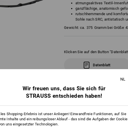
atmungsaktives Textil-Innenfu
ganzflächige, anatomisch gef
rutschhemmende und komforta
Sohle nach SRC, antistatisch u
Gewicht: ca.
375
Gramm bei Größe
4
Klicken Sie auf den Button "Datenblatt
Datenblatt
NL
Wir freuen uns, dass Sie sich für
STRAUSS entschieden haben!
ATUNG
ales Shopping-Erlebnis ist unser Anliegen! Einwandfreie Funktionen, auf Sie
te Inhalte und ein reibungsloser Ablauf - das sind die Aufgaben der Cooki
 von uns eingesetzter Technologien.