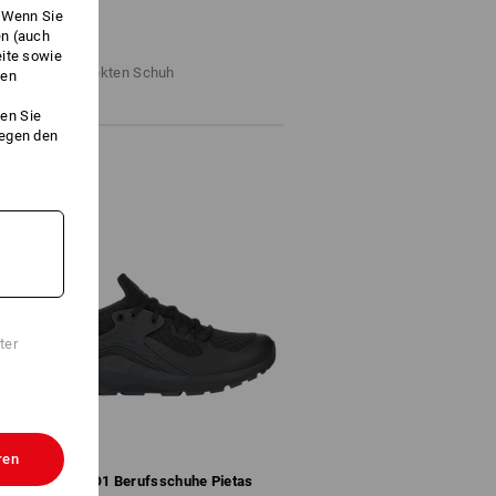
. Wenn Sie
en (auch
FINDER
eite sowie
ritten zum perfekten Schuh
ken
en Sie
gegen den
ter
ren
e.s. O1 Berufs­schuhe Pietas