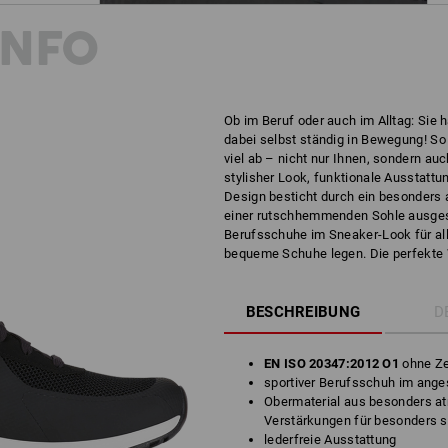
INFO
Ob im Beruf oder auch im Alltag: Sie 
dabei selbst ständig in Bewegung! So v
viel ab – nicht nur Ihnen, sondern au
stylisher Look, funktionale Ausstattu
Design besticht durch ein besonders 
einer rutschhemmenden Sohle ausgest
Berufsschuhe im Sneaker-Look für all 
bequeme Schuhe legen. Die perfekte W
BESCHREIBUNG
D
EN ISO 20347:2012 O1
ohne Z
sportiver Berufsschuh im ang
Obermaterial aus besonders a
Verstärkungen für besonders s
lederfreie Ausstattung