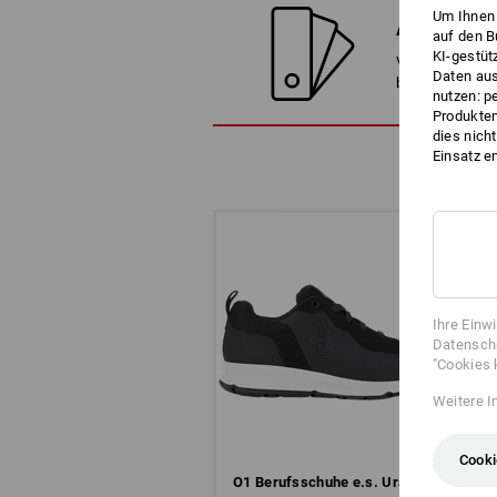
Um Ihnen 
ALTERNATI
auf den B
KI-gestüt
Vergleichen Sie
Daten aus
besten Alternat
nutzen: p
Produktem
dies nich
Einsatz e
Ihre Einw
Datenschu
"Cookies 
Weitere I
Cooki
O1 Berufs­schuhe e.s. Uranos II