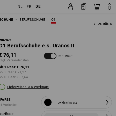
DE
NL
FR
en
Paar
SCHUHE
BERUFSSCHUHE
O1
<   
ZURÜCK
#
86949
O1 Berufsschuhe e.s. Uranos II
€ 76,11
mit MwSt.
zzgl. Versandkosten
ab 1 Paar:
€ 76,11
ab 3 Paar:
€ 71,27
ab 10 Paar:
€ 67,64
Lieferzeit ca. 3-5 Werktage
FARBE
oxidschwarz
4 Varianten
GRÖSSE