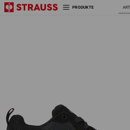
PRODUKTE
O1 Berufsschuhe e.s. Uranos
oxidsc
II