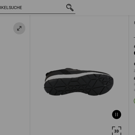
mit MwSt.
€ 76,11
38
hwarz
zzgl. Versandkost