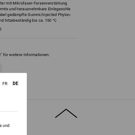
tter mit Mikrofaser-Fersenverstärkung
ormte und herausnehmbare Einlegesohle
bel gedämpfte Gummi/Injected Phylon-
nd hitzebeständig bis ca. 150 °C
2
" für weitere Informationen.
DE
FR
es und