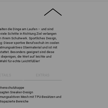
halten die Dinge am Laufen – und sind
iele Schritte in Richtung Ziel verlangen
ch Ihrem Schuhwerk. Sportliches Design,
ng: Dieser sportive Berufsschuh im coolen
atmungsaktives Obermaterial und ist mit
attet. Besonders geeignet sind diese
diejenigen, die Wert auf leichte und
ahl für echte Leichtfüßler!
ETAILS
EXTRAS
ehenschutzkappe
esagten Sneaker-Design
tmungsaktiven Mesh mit TPU-Besätzen und
trapazierte Bereiche