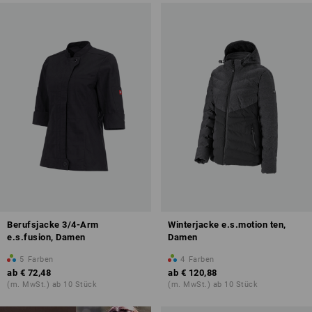
Berufsjacke 3/4-Arm
Winterjacke e.s.motion ten,
e.s.fusion, Damen
Damen
5
Farben
4
Farben
ab
€ 72,48
ab
€ 120,88
(m. MwSt.) ab 10 Stück
(m. MwSt.) ab 10 Stück
Druck & Stick – ab 1 Stück