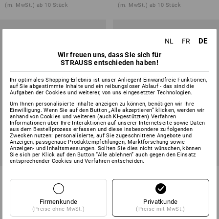
(m. MwSt.) ab 10 Stück
(m. MwSt.) ab 10 Stück
DE
NL
FR
Wir freuen uns, dass Sie sich für
STRAUSS entschieden haben!
Ihr optimales Shopping-Erlebnis ist unser Anliegen! Einwandfreie Funktionen,
auf Sie abgestimmte Inhalte und ein reibungsloser Ablauf - das sind die
Aufgaben der Cookies und weiterer, von uns eingesetzter Technologien.
Um Ihnen personalisierte Inhalte anzeigen zu können, benötigen wir Ihre
Einwilligung. Wenn Sie auf den Button „Alle akzeptieren“ klicken, werden wir
anhand von Cookies und weiteren (auch KI-gestützten) Verfahren
Informationen über Ihre Interaktionen auf unserer Internetseite sowie Daten
aus dem Bestellprozess erfassen und diese insbesondere zu folgenden
Zwecken nutzen: personalisierte, auf Sie zugeschnittene Angebote und
Anzeigen, passgenaue Produktempfehlungen, Marktforschung sowie
Anzeigen- und Inhaltsmessungen. Sollten Sie dies nicht wünschen, können
Sie sich per Klick auf den Button “Alle ablehnen” auch gegen den Einsatz
entsprechender Cookies und Verfahren entscheiden.
Damen Microfleece Jacke
Winter Softshelljacke
dryplexx® micro
e.s.vision, Damen
3
Farben
6
Farben
Firmenkunde
Privatkunde
ab
€ 25,29
ab
€ 114,83
(Preise ohne MwSt.)
(Preise mit MwSt.)
(m. MwSt.) ab 10 Stück
(m. MwSt.) ab 10 Stück