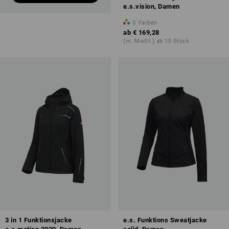
e.s.vision, Damen
5
Farben
ab
€ 169,28
(m. MwSt.) ab 10 Stück
3 in 1 Funktionsjacke
e.s. Funktions Sweatjacke