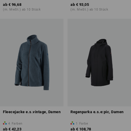
ab
€ 96,68
ab
€ 93,05
(m. MwSt.) ab 10 Stück
(m. MwSt.) ab 10 Stück
Fleecejacke e.s.vintage, Damen
Regenparka e.s.e:pic, Damen
4
Farben
1
Farbe
ab
€ 42,23
ab
€ 108,78