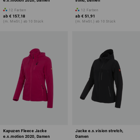
e.s.motion 2020, Damen
solid, Damen
12
Farben
12
Farben
ab
€ 157,18
ab
€ 51,91
(m. MwSt.) ab 10 Stück
(m. MwSt.) ab 10 Stück
Kapuzen Fleece Jacke
Jacke e.s.vision stretch,
e.s.motion 2020, Damen
Damen