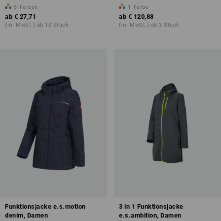
5
Farben
1
Farbe
ab
€ 27,71
ab
€ 120,88
(m. MwSt.) ab 10 Stück
(m. MwSt.) ab 3 Stück
Funktionsjacke e.s.motion
3 in 1 Funktionsjacke
denim, Damen
e.s.ambition, Damen