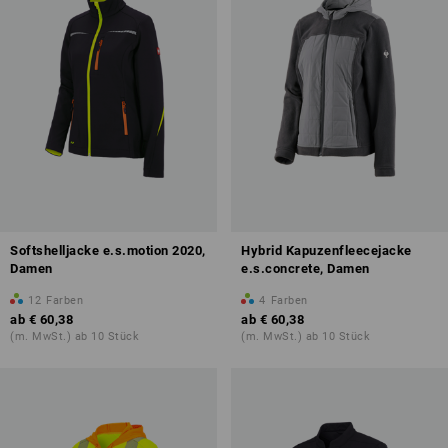
Softshelljacke e.s.motion 2020,
Hybrid Kapuzenfleecejacke
Damen
e.s.concrete, Damen
12
Farben
4
Farben
ab
€ 60,38
ab
€ 60,38
(m. MwSt.) ab 10 Stück
(m. MwSt.) ab 10 Stück