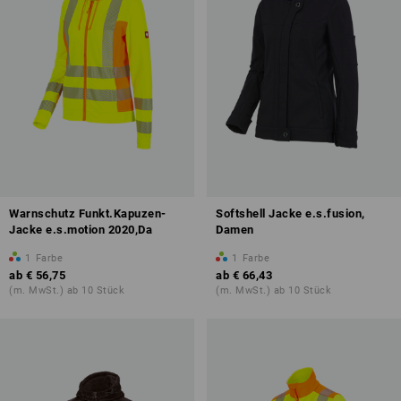
Warnschutz Funkt.Kapuzen-
Softshell Jacke e.s.fusion,
Jacke e.s.motion 2020,Da
Damen
1
Farbe
1
Farbe
ab
€ 56,75
ab
€ 66,43
(m. MwSt.) ab 10 Stück
(m. MwSt.) ab 10 Stück