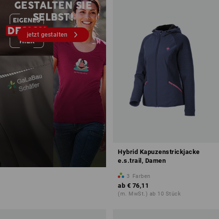
GESTALTEN SIE
SELBST!
jetzt gestalten
Hybrid Kapuzenstrickjacke
e.s.trail, Damen
3
Farben
ab
€ 76,11
(m. MwSt.) ab 10 Stück