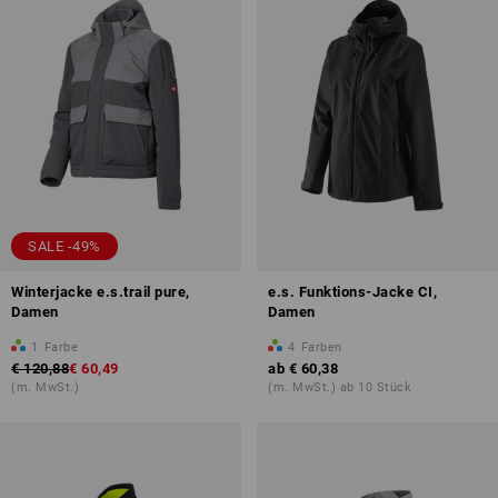
SALE -49%
Winterjacke e.s.trail pure,
e.s. Funktions-Jacke CI,
Damen
Damen
1
Farbe
4
Farben
€ 120,88
€ 60,49
ab
€ 60,38
(m. MwSt.)
(m. MwSt.) ab 10 Stück