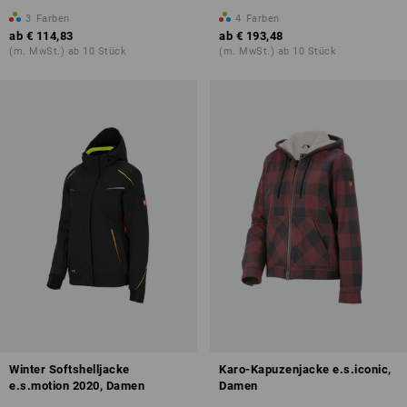
3
Farben
4
Farben
ab
€ 114,83
ab
€ 193,48
(m. MwSt.) ab 10 Stück
(m. MwSt.) ab 10 Stück
Winter Softshelljacke
Karo-Kapuzenjacke e.s.iconic,
e.s.motion 2020, Damen
Damen