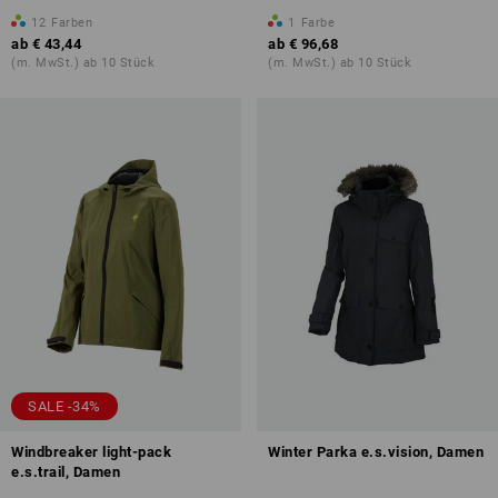
12
Farben
1
Farbe
ab
€ 43,44
ab
€ 96,68
(m. MwSt.) ab 10 Stück
(m. MwSt.) ab 10 Stück
SALE -34%
Windbreaker light-pack
Winter Parka e.s.vision, Damen
e.s.trail, Damen