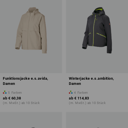
Funktionsjacke e.s.avida,
Winterjacke e.s.ambition,
Damen
Damen
5
Farben
4
Farben
ab
€ 60,38
ab
€ 114,83
(m. MwSt.) ab 10 Stück
(m. MwSt.) ab 10 Stück