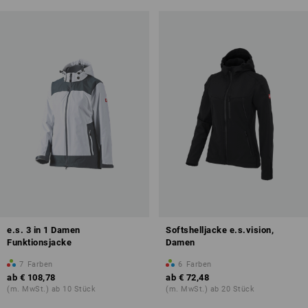
e.s. 3 in 1 Damen
Softshelljacke e.s.vision,
Funktionsjacke
Damen
7
Farben
6
Farben
ab
€ 108,78
ab
€ 72,48
(m. MwSt.) ab 10 Stück
(m. MwSt.) ab 20 Stück