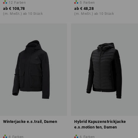
12
Farben
5
Farben
ab
€ 108,78
ab
€ 48,28
(m. MwSt.) ab 10 Stück
(m. MwSt.) ab 10 Stück
Winterjacke e.s.trail, Damen
Hybrid Kapuzenstrickjacke
e.s.motion ten, Damen
4
Farben
6
Farben