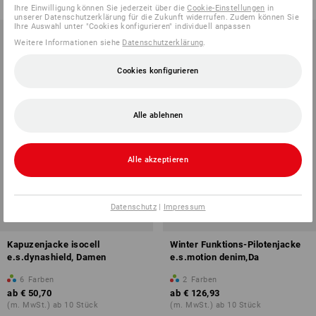
Ihre Einwilligung können Sie jederzeit über die
Cookie-Einstellungen
in
unserer Datenschutzerklärung für die Zukunft widerrufen. Zudem können Sie
Ihre Auswahl unter "Cookies konfigurieren" individuell anpassen
Weitere Informationen siehe
Datenschutzerklärung
.
Cookies konfigurieren
Alle ablehnen
Alle akzeptieren
Datenschutz
|
Impressum
Kapuzenjacke isocell
Winter Funktions-Pilotenjacke
e.s.dynashield, Damen
e.s.motion denim,Da
6
Farben
2
Farben
ab
€ 50,70
ab
€ 126,93
(m. MwSt.) ab 10 Stück
(m. MwSt.) ab 10 Stück