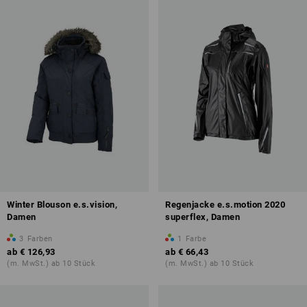
Winter Blouson e.s.vision,
Regenjacke e.s.motion 2020
Damen
superflex, Damen
3
Farben
1
Farbe
ab
€ 126,93
ab
€ 66,43
(m. MwSt.) ab 10 Stück
(m. MwSt.) ab 10 Stück