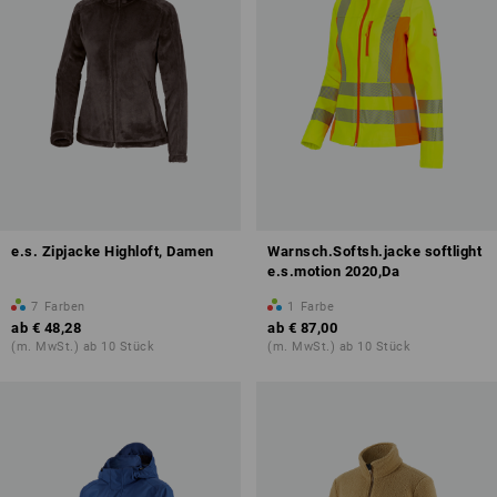
e.s. Zipjacke Highloft, Damen
Warnsch.Softsh.jacke softlight
e.s.motion 2020,Da
7
Farben
1
Farbe
ab
€ 48,28
ab
€ 87,00
(m. MwSt.) ab 10 Stück
(m. MwSt.) ab 10 Stück