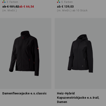
3
Farben
5
Farben
ab
€ 101,52
ab
€ 66,54
ab
€ 139,03
(m. MwSt.)
(m. MwSt.) ab 10 Stück
Damenfleecejacke e.s.classic
Heiz-Hybrid
Kapuzenstrickjacke e.s.trail,
Damen