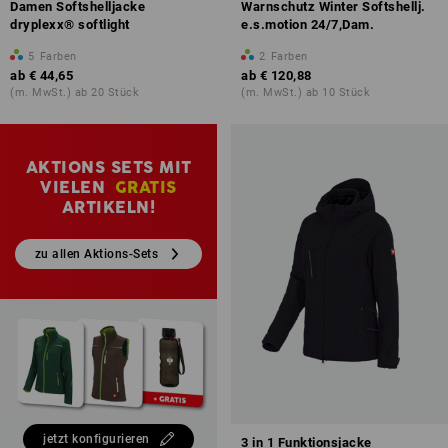
Damen Softshelljacke
Warnschutz Winter Softshellj.
dryplexx® softlight
e.s.motion 24/7,Dam.
5
Farben
2
Farben
ab
€ 44,65
ab
€ 120,88
(m. MwSt.) ab 20 Stück
(m. MwSt.) ab 10 Stück
AKTIONS SETS MIT
VIELEN
GRATIS
ARTIKELN!
zu allen Aktions-Sets
jetzt konfigurieren
3 in 1 Funktionsjacke