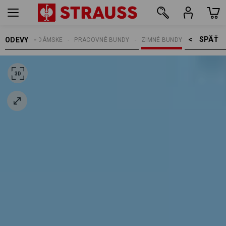
SPÄŤ    >
ODEVY
DÁMSKE
PRACOVNÉ BUNDY
ZIMNÉ BUNDY