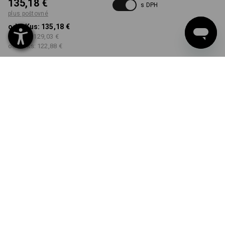
135,18 €
s DPH
plus poštovné
od 1 Kus:
135,18 €
od 3 ks:
129,03 €
od 10 ks:
122,88 €
Dodacia lehota približne 3
– 5 pracovných dní
FARBA
VEĽKOSŤ
XS
vybrať
vybrať
karbónová sivá
Množstevná zľava
od 1 Kus
od 3 ks
od 10 ks
Zľava:
Zľava:
Zľava:
0
%/
Kus
5
%/
ks
9
%/
ks