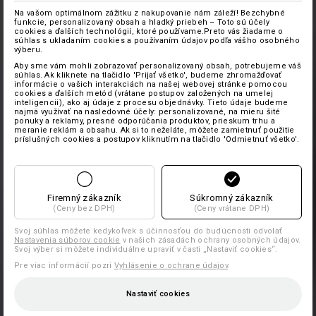
Na vašom optimálnom zážitku z nakupovanie nám záleží! Bezchybné
funkcie, personalizovaný obsah a hladký priebeh – Toto sú účely
cookies a ďalších technológií, ktoré používame.Preto vás žiadame o
súhlas s ukladaním cookies a používaním údajov podľa vášho osobného
výberu.
Aby sme vám mohli zobrazovať personalizovaný obsah, potrebujeme váš
súhlas. Ak kliknete na tlačidlo 'Prijať všetko', budeme zhromažďovať
informácie o vašich interakciách na našej webovej stránke pomocou
cookies a ďalších metód (vrátane postupov založených na umelej
inteligencii), ako aj údaje z procesu objednávky. Tieto údaje budeme
najmä využívať na nasledovné účely: personalizované, na mieru šité
ponuky a reklamy, presné odporúčania produktov, prieskum trhu a
meranie reklám a obsahu. Ak si to neželáte, môžete zamietnuť použitie
príslušných cookies a postupov kliknutím na tlačidlo 'Odmietnuť všetko'.
Firemný zákazník
Súkromný zákazník
(Ceny bez DPH)
(Ceny vrátane DPH)
Svoj súhlas môžete kedykoľvek s účinnosťou do budúcnosti odvolať
Nastavenia súborov cookie
v našich zásadách ochrany osobných údajov.
Svoj výber si môžete individuálne upraviť v časti „Nastaviť cookies“.
Pre viac informácií pozri
Vyhlásenie o ochrane údajov
.
Nastaviť cookies