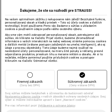
2
farieb
2
farieb
od
10,95 €
od
19,56 €
Ďakujeme, že ste sa rozhodli pre STRAUSS!
(v. DPH) od 10 ks
(v. DPH) od 10 ks
Na vašom optimálnom zážitku z nakupovanie nám záleží! Bezchybné funkcie,
personalizovaný obsah a hladký priebeh – Toto sú účely cookies a ďalších
technológií, ktoré používame.Preto vás žiadame o súhlas s ukladaním
cookies a používaním údajov podľa vášho osobného výberu.
Aby sme vám mohli zobrazovať personalizovaný obsah, potrebujeme váš
súhlas. Ak kliknete na tlačidlo 'Prijať všetko', budeme zhromažďovať
informácie o vašich interakciách na našej webovej stránke pomocou cookies
a ďalších metód (vrátane postupov založených na umelej inteligencii), ako aj
údaje z procesu objednávky. Tieto údaje budeme najmä využívať na
nasledovné účely: personalizované, na mieru šité ponuky a reklamy, presné
odporúčania produktov, prieskum trhu a meranie reklám a obsahu. Ak si to
neželáte, môžete zamietnuť použitie príslušných cookies a postupov
kliknutím na tlačidlo 'Odmietnuť všetko'.
Firemný zákazník
Súkromný zákazník
(Ceny bez DPH)
(Ceny vrátane DPH)
Svoj súhlas môžete kedykoľvek s účinnosťou do budúcnosti odvolať
Nastavenia súborov cookie
v našich zásadách ochrany osobných údajov. Svoj
Gunova Zástera
Zástera s náprsenkou Wien
výber si môžete individuálne upraviť v časti „Nastaviť cookies“.
Pre viac informácií pozri
Vyhlásenie o ochrane údajov
.
2
farieb
1
farba