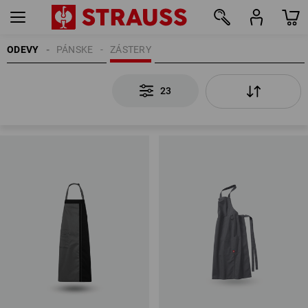
ODEVY
PÁNSKE
ZÁSTERY
23
23