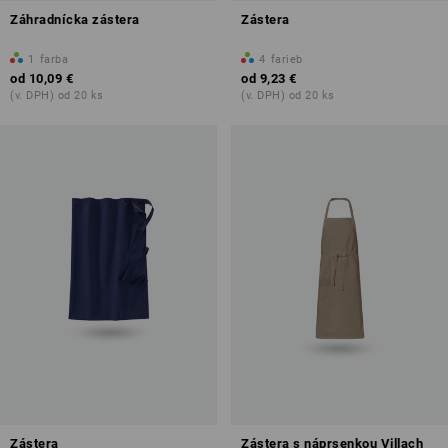
Záhradnícka zástera
Zástera
1
farba
4
farieb
od
10,09 €
od
9,23 €
(v. DPH) od 20 ks
(v. DPH) od 20 ks
Zástera
Zástera s náprsenkou Villach