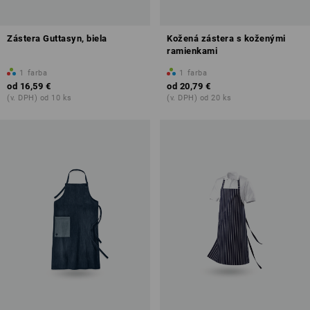
Zástera Guttasyn, biela
Kožená zástera s koženými
ramienkami
1
farba
1
farba
od
16,59 €
od
20,79 €
(v. DPH) od 10 ks
(v. DPH) od 20 ks