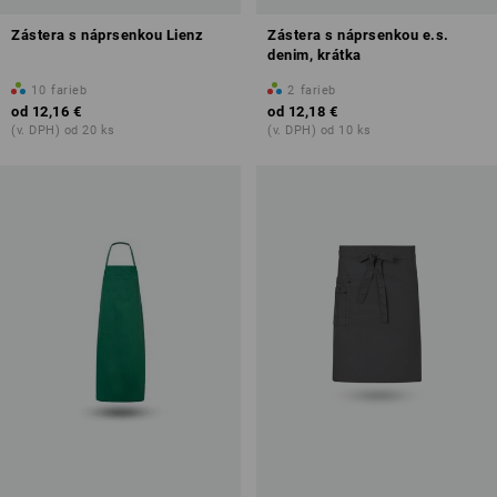
Zástera s náprsenkou Lienz
Zástera s náprsenkou e.s.
denim, krátka
10
farieb
2
farieb
od
12,16 €
od
12,18 €
(v. DPH) od 20 ks
(v. DPH) od 10 ks