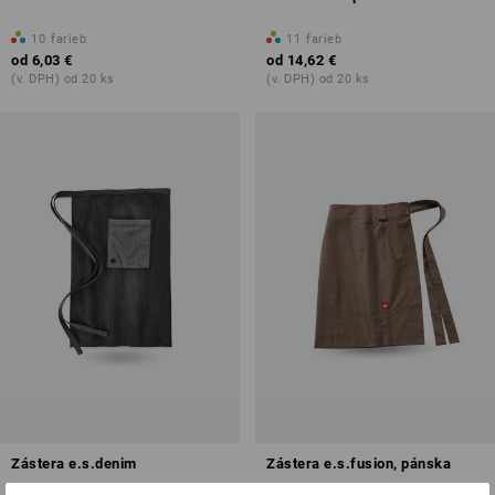
10
farieb
11
farieb
od
6,03 €
od
14,62 €
(v. DPH) od 20 ks
(v. DPH) od 20 ks
Zástera e.s.denim
Zástera e.s.fusion, pánska