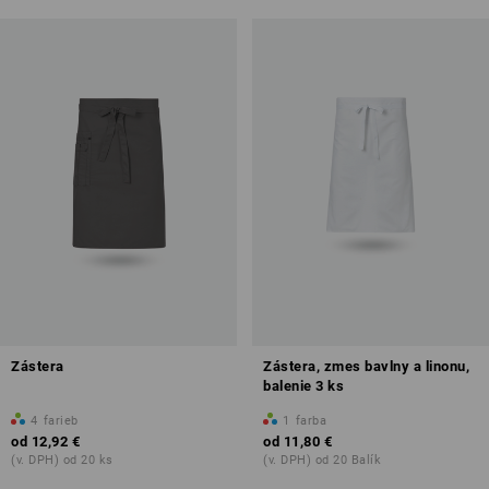
Zástera
Zástera, zmes bavlny a linonu,
balenie 3 ks
4
farieb
1
farba
od
12,92 €
od
11,80 €
(v. DPH) od 20 ks
(v. DPH) od 20 Balík