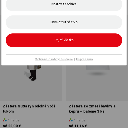
od
12,18 €
od
6,01 €
Nastaviť cookies
(v. DPH) od 10 ks
(v. DPH) od 20 ks
Odmietnuť všetko
Prijať všetko
Ochrana osobných údajov
|
Impressum
Zástera Guttasyn odolná voči
Zástera zo zmesi bavlny a
tukom
kepru – balenie 3 ks
1
farba
1
farba
od
22,00 €
od
11,16 €