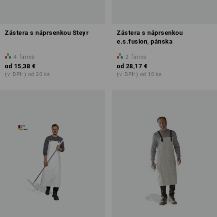
Zástera s náprsenkou Steyr
Zástera s náprsenkou
e.s.fusion, pánska
4
farieb
2
farieb
od
15,38 €
od
28,17 €
(v. DPH) od 20 ks
(v. DPH) od 10 ks