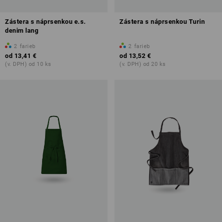
Zástera s náprsenkou e.s.
Zástera s náprsenkou Turin
denim lang
2
farieb
2
farieb
od
13,41 €
od
13,52 €
(v. DPH) od 10 ks
(v. DPH) od 20 ks