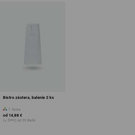
Bistro zástera, balenie 2 ks
1
farba
od
14,88 €
(v. DPH) od 20 Balík