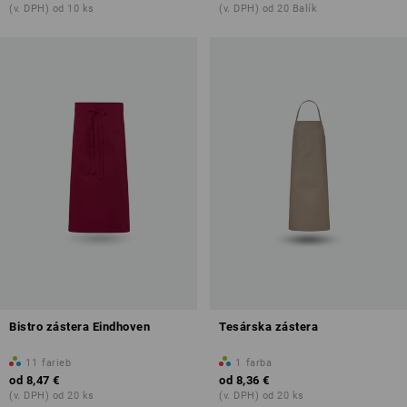
(v. DPH) od 10 ks
(v. DPH) od 20 Balík
Bistro zástera Eindhoven
Tesárska zástera
11
farieb
1
farba
od
8,47 €
od
8,36 €
(v. DPH) od 20 ks
(v. DPH) od 20 ks