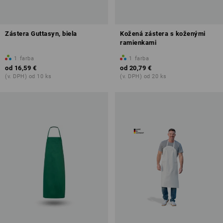
Zástera Guttasyn, biela
Kožená zástera s koženými
ramienkami
1
farba
1
farba
od
16,59 €
od
20,79 €
(v. DPH) od 10 ks
(v. DPH) od 20 ks