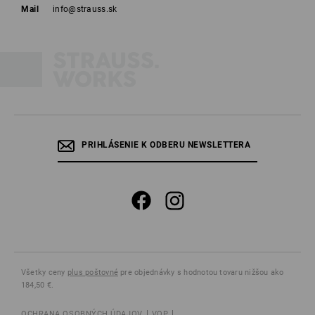
Mail
info@strauss.sk
PRIHLÁSENIE K ODBERU NEWSLETTERA
Všetky ceny
plus poštovné
pre objednávky s hodnotou tovaru nižšou ako
184,50 €.
OCHRANA OSOBNÝCH ÚDAJOV
VOP