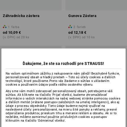
Záhradnícka zástera
Gunova Zástera
1
farba
2
farieb
od
10,09 €
od
12,18 €
(v. DPH) od 20 ks
(v. DPH) od 10 ks
Ďakujeme, že ste sa rozhodli pre STRAUSS!
Na vašom optimálnom zážitku z nakupovanie nám záleží! Bezchybné funkcie,
personalizovaný obsah a hladký priebeh – Toto sú účely cookies a ďalších
technológií, ktoré používame.Preto vás žiadame o súhlas s ukladaním
cookies a používaním údajov podľa vášho osobného výberu.
Aby sme vám mohli zobrazovať personalizovaný obsah, potrebujeme váš
súhlas. Ak kliknete na tlačidlo 'Prijať všetko', budeme zhromažďovať
informácie o vašich interakciách na našej webovej stránke pomocou cookies
a ďalších metód (vrátane postupov založených na umelej inteligencii), ako aj
údaje z procesu objednávky. Tieto údaje budeme najmä využívať na
nasledovné účely: personalizované, na mieru šité ponuky a reklamy, presné
odporúčania produktov, prieskum trhu a meranie reklám a obsahu. Ak si to
neželáte, môžete zamietnuť použitie príslušných cookies a postupov
kliknutím na tlačidlo 'Odmietnuť všetko'.