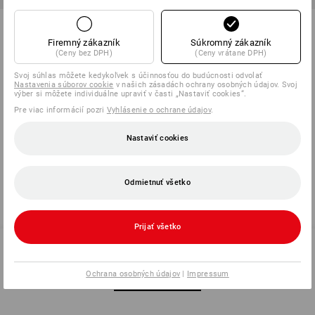
Zástera Guttasyn odolná voči
Tesárska zástera
tukom
Firemný zákazník
Súkromný zákazník
(Ceny bez DPH)
(Ceny vrátane DPH)
1
farba
1
farba
od
22,00 €
od
8,36 €
Svoj súhlas môžete kedykoľvek s účinnosťou do budúcnosti odvolať
(v. DPH) od 10 ks
(v. DPH) od 20 ks
Nastavenia súborov cookie
v našich zásadách ochrany osobných údajov. Svoj
výber si môžete individuálne upraviť v časti „Nastaviť cookies“.
Pre viac informácií pozri
Vyhlásenie o ochrane údajov
.
Už ste videli 6 z 6 položiek.
Nastaviť cookies
Odmietnuť všetko
Prijať všetko
0232 441 795
Ochrana osobných údajov
|
Impressum