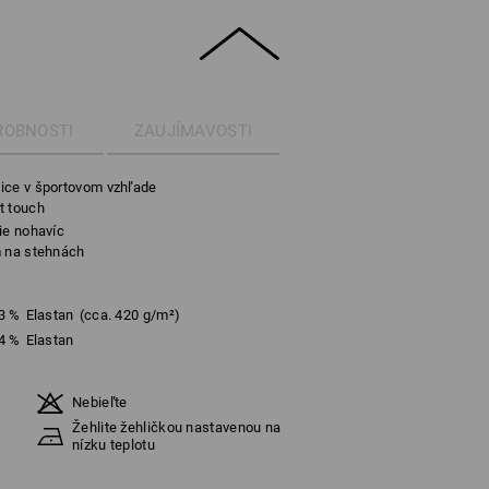
ROBNOSTI
ZAUJÍMAVOSTI
ice v športovom vzhľade
t touch
ie nohavíc
m na stehnách
3
%
Elastan
(cca. 420 g/m²)
4
%
Elastan
Nebieľte
Žehlite žehličkou nastavenou na
nízku teplotu