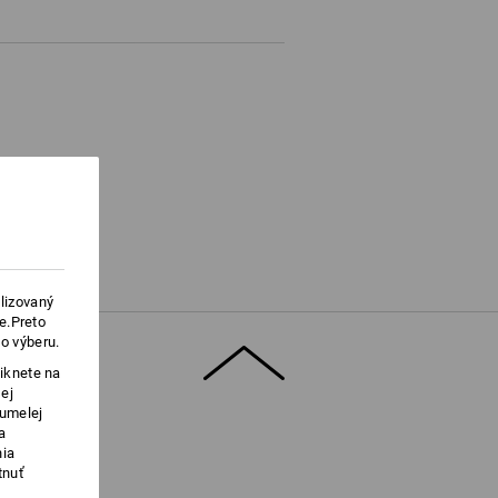
lizovaný
e.Preto
o výberu.
iknete na
ej
 umelej
a
nia
tnuť