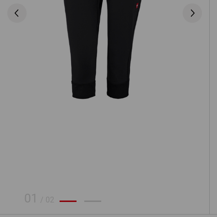
01
/
02