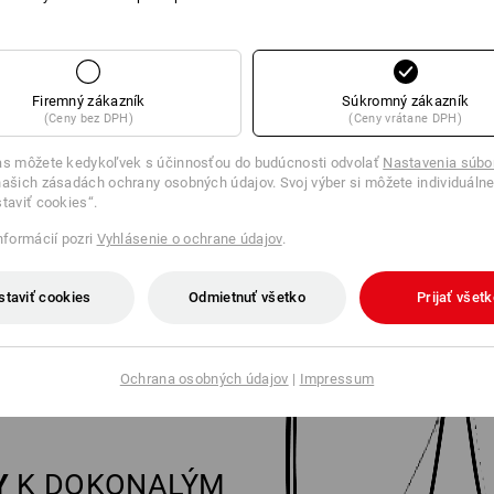
nalým nohaviciam
Firemný zákazník
Súkromný zákazník
(Ceny bez DPH)
(Ceny vrátane DPH)
as môžete kedykoľvek s účinnosťou do budúcnosti odvolať
Nastavenia súbo
ašich zásadách ochrany osobných údajov. Svoj výber si môžete individuálne
staviť cookies“.
informácií pozri
Vyhlásenie o ochrane údajov
.
staviť cookies
Odmietnuť všetko
Prijať všet
Ochrana osobných údajov
|
Impressum
Y
K DOKONALÝM