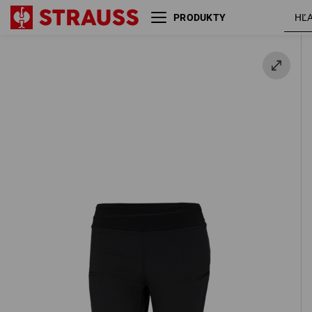
PRODUKTY
3/4 pracovné jazzové nohavice
čier
e.s.