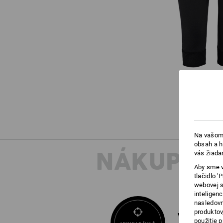
Na vašom 
obsah a h
NÁKUPNÉ
vás žiada
Aby sme v
tlačidlo 
webovej s
inteligen
nasledovn
produktov
VYHĽADÁVA
použitie 