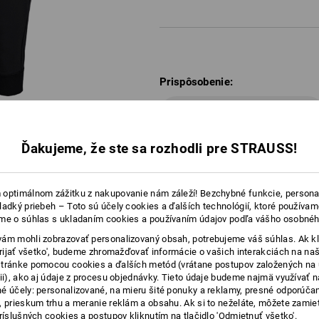
Prispôsobenie:
Logoservice
Ďakujeme, že ste sa rozhodli pre STRAUSS!
optimálnom zážitku z nakupovanie nám záleží! Bezchybné funkcie, persona
ladký priebeh – Toto sú účely cookies a ďalších technológií, ktoré používam
 PORADENSTVO
me o súhlas s ukladaním cookies a používaním údajov podľa vášho osobnéh
ám mohli zobrazovať personalizovaný obsah, potrebujeme váš súhlas. Ak kl
'Prijať všetko', budeme zhromažďovať informácie o vašich interakciách na naš
tránke pomocou cookies a ďalších metód (vrátane postupov založených na
cii), ako aj údaje z procesu objednávky. Tieto údaje budeme najmä využívať n
é účely: personalizované, na mieru šité ponuky a reklamy, presné odporúča
, prieskum trhu a meranie reklám a obsahu. Ak si to neželáte, môžete zamie
Č NOHAVÍC
príslušných cookies a postupov kliknutím na tlačidlo 'Odmietnuť všetko'.