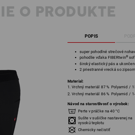
IE O PRODUKTE
POPIS
POD
super pohodlné strečové nohav
®
pohodlie vďaka FIBERtwin
sof
široký elastický pás a ukončen
2 priestranné vrecká so zipso
Material:
1. Vrchný materiál
87
%
Polyamid
/
1
2. Vrchný materiál
86
%
Polyamid
/
1
Návod na starostlivosť o výrobok:
Perte v práčke na 40 °C
Sušte v sušičke nastavenej na
vysokú teplotu
Chemicky nečistiť