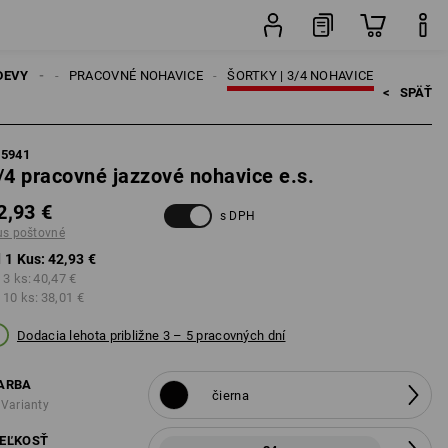
Kus
DEVY
DÁMSKE
PRACOVNÉ NOHAVICE
ŠORTKY | 3/4 NOHAVICE
<   
SPÄŤ
85941
/4 pracovné jazzové nohavice e.s.
2,93 €
s DPH
us poštovné
 1 Kus:
42,93 €
 3 ks:
40,47 €
 10 ks:
38,01 €
Dodacia lehota približne 3 – 5 pracovných dní
ARBA
čierna
 Varianty
EĽKOSŤ