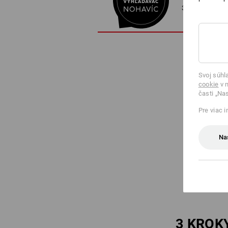
3 kroky k doko
Svoj súhl
cookie
v n
časti „Na
Pre viac 
Na
3 KROK