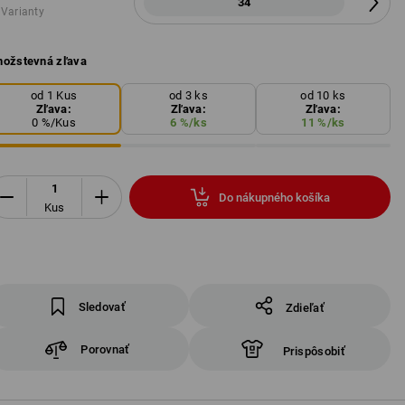
34
 Varianty
ožstevná zľava
od 1 Kus
od 3 ks
od 10 ks
Zľava:
Zľava:
Zľava:
0
%/
Kus
6
%/
ks
11
%/
ks
Do nákupného košíka
Kus
Sledovať
Zdieľať
Porovnať
Prispôsobiť