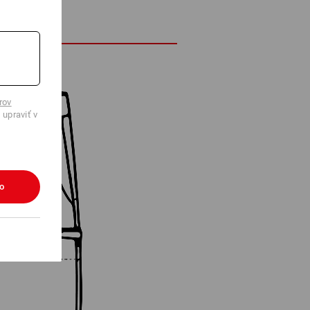
rov
 upraviť v
ko