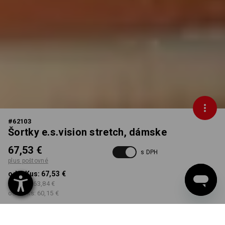
#
62103
Šortky e.s.vision stretch, dámske
67,53 €
s DPH
plus poštovné
od 1 Kus:
67,53 €
od 5 ks:
63,84 €
od 20 ks:
60,15 €
Dodacia lehota približne 3
– 5 pracovných dní