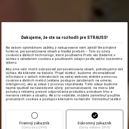
Ďakujeme, že ste sa rozhodli pre STRAUSS!
Na vašom optimálnom zážitku z nakupovanie nám záleží! Bezchybné
funkcie, personalizovaný obsah a hladký priebeh – Toto sú účely
cookies a ďalších technológií, ktoré používame.Preto vás žiadame o
súhlas s ukladaním cookies a používaním údajov podľa vášho osobného
výberu.
Aby sme vám mohli zobrazovať personalizovaný obsah, potrebujeme váš
súhlas. Ak kliknete na tlačidlo 'Prijať všetko', budeme zhromažďovať
informácie o vašich interakciách na našej webovej stránke pomocou
cookies a ďalších metód (vrátane postupov založených na umelej
inteligencii), ako aj údaje z procesu objednávky. Tieto údaje budeme
najmä využívať na nasledovné účely: personalizované, na mieru šité
ponuky a reklamy, presné odporúčania produktov, prieskum trhu a
meranie reklám a obsahu. Ak si to neželáte, môžete zamietnuť použitie
príslušných cookies a postupov kliknutím na tlačidlo 'Odmietnuť všetko'.
Firemný zákazník
Súkromný zákazník
(Ceny bez DPH)
(Ceny vrátane DPH)