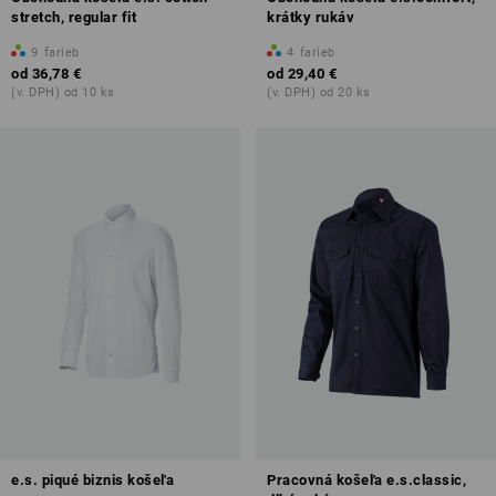
stretch, regular fit
krátky rukáv
9
farieb
4
farieb
od
36,78 €
od
29,40 €
(v. DPH) od 10 ks
(v. DPH) od 20 ks
e.s. piqué biznis košeľa
Pracovná košeľa e.s.classic,