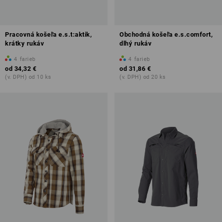
Pracovná košeľa e.s.t:aktik,
Obchodná košeľa e.s.comfort,
krátky rukáv
dlhý rukáv
4
farieb
4
farieb
od
34,32 €
od
31,86 €
(v. DPH) od 10 ks
(v. DPH) od 20 ks