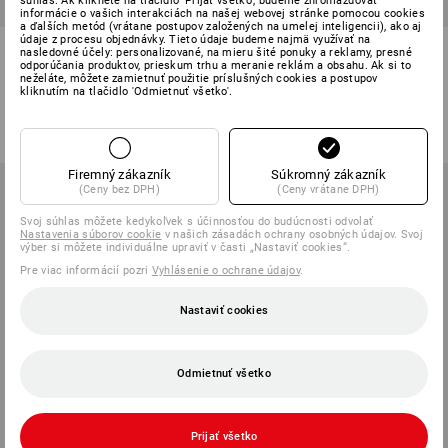
súhlas. Ak kliknete na tlačidlo 'Prijať všetko', budeme zhromažďovať
informácie o vašich interakciách na našej webovej stránke pomocou cookies
a ďalších metód (vrátane postupov založených na umelej inteligencii), ako aj
údaje z procesu objednávky. Tieto údaje budeme najmä využívať na
Bavlnená košeľa Bergen, extra
Pracovná košeľa e.s.classic,
nasledovné účely: personalizované, na mieru šité ponuky a reklamy, presné
dlhá
krátky rukáv
odporúčania produktov, prieskum trhu a meranie reklám a obsahu. Ak si to
neželáte, môžete zamietnuť použitie príslušných cookies a postupov
kliknutím na tlačidlo 'Odmietnuť všetko'.
3
farieb
7
farieb
od
23,25 €
od
27,05 €
(v. DPH) od 3 ks
(v. DPH) od 20 ks
Firemný zákazník
Súkromný zákazník
(Ceny bez DPH)
(Ceny vrátane DPH)
Svoj súhlas môžete kedykoľvek s účinnosťou do budúcnosti odvolať
Nastavenia súborov cookie
v našich zásadách ochrany osobných údajov. Svoj
výber si môžete individuálne upraviť v časti „Nastaviť cookies“.
Pre viac informácií pozri
Vyhlásenie o ochrane údajov
.
Nastaviť cookies
Odmietnuť všetko
Prijať všetko
NOVÉ