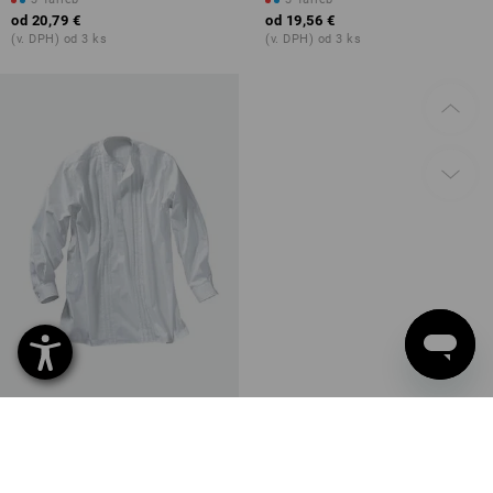
od
20,79 €
od
19,56 €
(v. DPH) od 3 ks
(v. DPH) od 3 ks
Cechová košeľa (tesárska)
1
farba
od
41,70 €