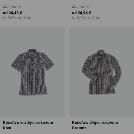
5
farieb
5
farieb
od
24,48 €
od
26,94 €
(v. DPH) od 10 ks
(v. DPH) od 10 ks
Košeľa s krátkym rukávom
Košeľa s dlhým rukávom
Rom
Bremen