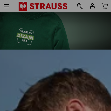
25
Potlač a výšivka – od 1 kusa
Jednoducho si prispôsobte
oblečenie online
zistiť viac