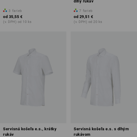
dlhý rukáv
3
farieb
7
farieb
od
35,55 €
od
29,51 €
(v. DPH) od 10 ks
(v. DPH) od 20 ks
Servisná košeľa e.s., krátky
Servisná košeľa e.s. s dlhým
rukáv
rukávom