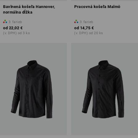
Bavlnená košeľa Hannover,
Pracovná košeľa Malmö
normálna dĺžka
3
farieb
3
farieb
od
22,02 €
od
14,75 €
(v. DPH) od 3 ks
(v. DPH) od 20 ks