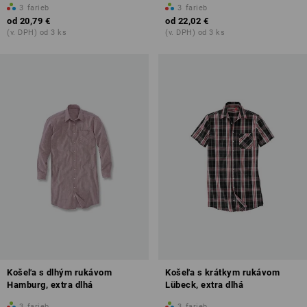
3
farieb
3
farieb
od
20,79 €
od
22,02 €
(v. DPH) od 3 ks
(v. DPH) od 3 ks
Košeľa s dlhým rukávom
Košeľa s krátkym rukávom
Hamburg, extra dlhá
Lübeck, extra dlhá
3
farieb
3
farieb