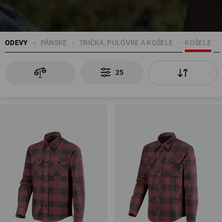
ODEVY
PÁNSKE
TRIČKÁ, PULÓVRE A KOŠELE
KOŠELE
25