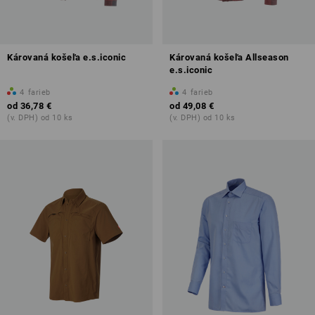
Károvaná košeľa e.s.iconic
Károvaná košeľa Allseason
e.s.iconic
4
farieb
4
farieb
od
36,78 €
od
49,08 €
(v. DPH) od 10 ks
(v. DPH) od 10 ks