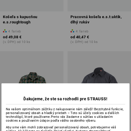
Košeľa s kapucňou
Pracovná košeľa e.s.t:aktik,
e.s.roughtough
dlhý rukáv
4
farieb
4
farieb
od
49,08 €
od
40,47 €
(v. DPH) od 10 ks
(v. DPH) od 10 ks
Ďakujeme, že ste sa rozhodli pre STRAUSS!
Na vašom optimálnom zážitku z nakupovanie nám záleží! Bezchybné funkcie,
personalizovaný obsah a hladký priebeh – Toto sú účely cookies a ďalších
technológií, ktoré používame.Preto vás žiadame o súhlas s ukladaním
cookies a používaním údajov podľa vášho osobného výberu.
Aby sme vám mohli zobrazovať personalizovaný obsah, potrebujeme váš