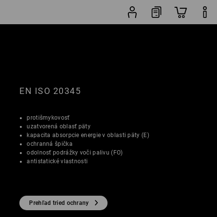
Vyhľadávač
Obľúbenosť
topánok
EN ISO 20345
protišmykovosť
uzatvorená oblasť päty
kapacita absorpcie energie v oblasti päty (E)
ochranná špička
odolnosť podrážky voči palivu (FO)
antistatické vlastnosti
Prehľad tried ochrany