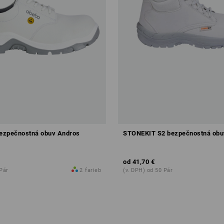
ezpečnostná obuv Andros
STONEKIT S2 bezpečnostná obu
od
41,70 €
 Pár
2
farieb
(v. DPH) od 50 Pár