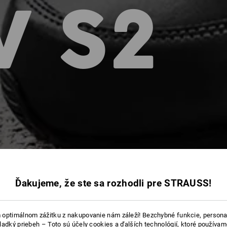
V S2
Ďakujeme, že ste sa rozhodli pre STRAUSS!
optimálnom zážitku z nakupovanie nám záleží! Bezchybné funkcie, persona
ladký priebeh – Toto sú účely cookies a ďalších technológií, ktoré používam