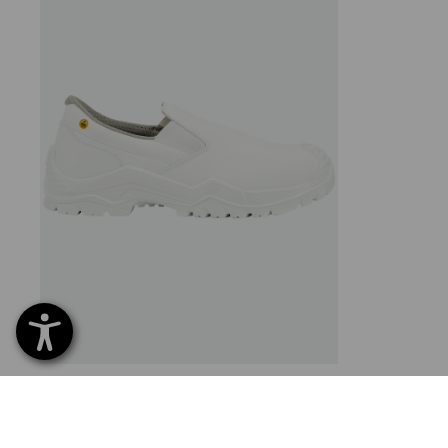
STONEKIT S2 bezpečnostné papuče Phoenix
od
63,84 €