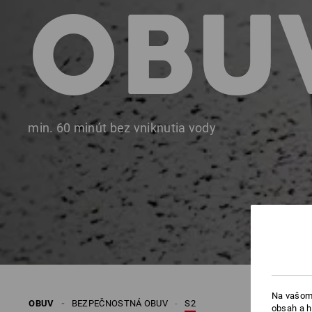
OBU
min. 60 minút bez vniknutia vody
Na vašom 
OBUV
BEZPEČNOSTNÁ OBUV
S2
obsah a h