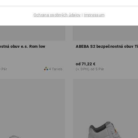
Ochrana osobných údajov
|
Impressum
stná obuv e.s. Rom low
ABEBA S2 bezpečnostná obuv T
od
71,22 €
0 Pár
4
farieb
(v. DPH) od 5 Pár