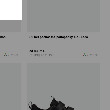
inos
S2 bezpečnostné poltopánky e.s. Leda
od
83,52 €
2
farieb
(v. DPH) od 20 Pár
2
farieb