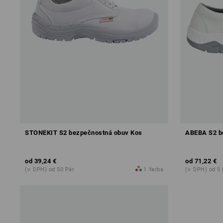
STONEKIT S2 bezpečnostná obuv Kos
ABEBA S2 b
od
39,24 €
od
71,22 €
(v. DPH) od 50 Pár
1
farba
(v. DPH) od 5