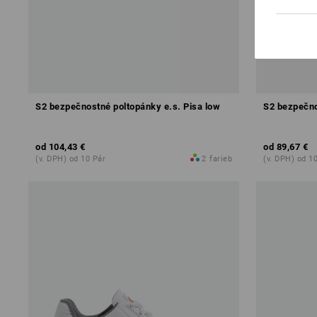
S2 bezpečnostné poltopánky e.s. Pisa low
S2 bezpečno
od
104,43 €
od
89,67 €
(v. DPH) od 10 Pár
2
farieb
(v. DPH) od 1