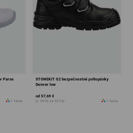
v Paros
STONEKIT S2 bezpečnostné poltopánky
Denver low
od
57,69 €
1
farba
(v. DPH) od 20 Pár
1
farba