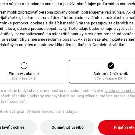
me o súhlas s ukladaním cookies a používaním údajov podľa vášho osobnéh
ám mohli zobrazovať personalizovaný obsah, potrebujeme váš súhlas. Ak kl
9 položiek
ďalšie filtre
'Prijať všetko', budeme zhromažďovať informácie o vašich interakciách na naš
tránke pomocou cookies a ďalších metód (vrátane postupov založených na
cii), ako aj údaje z procesu objednávky. Tieto údaje budeme najmä využívať n
é účely: personalizované, na mieru šité ponuky a reklamy, presné odporúča
, prieskum trhu a meranie reklám a obsahu. Ak si to neželáte, môžete zamie
príslušných cookies a postupov kliknutím na tlačidlo 'Odmietnuť všetko'.
Firemný zákazník
Súkromný zákazník
(Ceny bez DPH)
(Ceny vrátane DPH)
as môžete kedykoľvek s účinnosťou do budúcnosti odvolať
Nastavenia súbo
ašich zásadách ochrany osobných údajov. Svoj výber si môžete individuálne
staviť cookies“.
informácií pozri
Vyhlásenie o ochrane údajov
.
staviť cookies
Odmietnuť všetko
Prijať všet