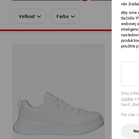
vás žiada
Aby sme v
Veľkosť
Farba
tlačidlo 
webovej s
inteligen
nasledovn
produktov
použitie 
Svoj súhl
cookie
v n
časti „Na
Pre viac 
Na