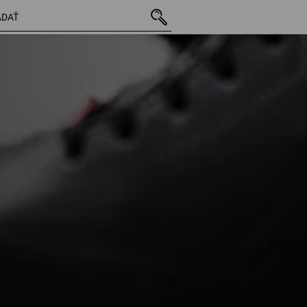
9 položiek
ďalšie filtre