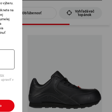
o výberu.
iknete na
Vyhľadávač
Obľúbenosť
ej
topánok
 umelej
a
nia
tnuť
rov
 upraviť v
ko