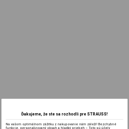
Ďakujeme, že ste sa rozhodli pre STRAUSS!
Na vašom optimálnom zážitku z nakupovanie nám záleží! Bezchybné
funkcie, personalizovaný obsah a hladký priebeh – Toto sú účely