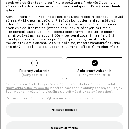
cookies a ďalších technológií, ktoré používame.Preto vás žiadame o
súhlas s ukladaním cookies a používaním údajov podľa vášho osobného
výberu.
Aby sme vám mohli zobrazovať personalizovaný obsah, potrebujeme váš
súhlas. Ak kliknete na tlačidlo 'Prijať všetko', budeme zhromažďovať
informácie o vašich interakciách na našej webovej stránke pomocou
cookies a ďalších metód (vrátane postupov založených na umelej
inteligencii), ako aj údaje z procesu objednávky. Tieto údaje budeme
najmä využívať na nasledovné účely: personalizované, na mieru šité
ponuky a reklamy, presné odporúčania produktov, prieskum trhu a
meranie reklám a obsahu. Ak si to neželáte, môžete zamietnuť použitie
príslušných cookies a postupov kliknutím na tlačidlo 'Odmietnuť všetko'.
Firemný zákazník
Súkromný zákazník
(Ceny bez DPH)
(Ceny vrátane DPH)
Svoj súhlas môžete kedykoľvek s účinnosťou do budúcnosti odvolať
Nastavenia súborov cookie
v našich zásadách ochrany osobných údajov.
Svoj výber si môžete individuálne upraviť v časti „Nastaviť cookies“.
Pre viac informácií pozri
Vyhlásenie o ochrane údajov
.
Nastaviť cookies
Odmietnuť všetko