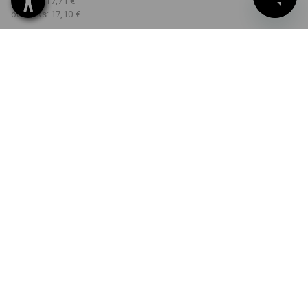
od 5 ks:
17,71 €
od 30 ks:
17,10 €
Dodacia lehota približne 3
– 5 pracovných dní
FARBA
VEĽKOSŤ
XS
vybrať
vybrať
čierna
Množstevná zľava
od 1 Kus
od 5 ks
od 30 ks
Zľava:
Zľava:
Zľava:
0
%/
Kus
3
%/
ks
7
%/
ks
Kus