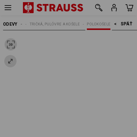
SPÄŤ    >
ODEVY
PÁNSKE
TRIČKÁ, PULÓVRE A KOŠELE
POLOKOŠELE