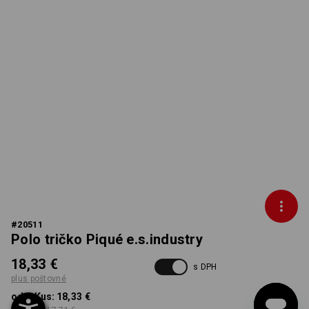
#
20511
Polo tričko Piqué e.s.industry
18,33 €
s DPH
plus poštovné
od 1 Kus:
18,33 €