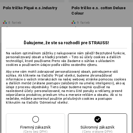
Polo tričko Piqué e.s.industry
Polo tričko e.s. cotton Deluxe
Colour
8
farieb
9
farieb
od
17,10 €
od
26,94 €
(v. DPH) od 30 ks
(v. DPH) od 30 ks
Ďakujeme, že ste sa rozhodli pre STRAUSS!
Na vašom optimálnom zážitku z nakupovanie nám záleží! Bezchybné funkcie,
personalizovaný obsah a hladký priebeh – Toto sú účely cookies a ďalších
technológií, ktoré používame.Preto vás žiadame o súhlas s ukladaním
cookies a používaním údajov podľa vášho osobného výberu.
Aby sme vám mohli zobrazovať personalizovaný obsah, potrebujeme váš
súhlas. Ak kliknete na tlačidlo 'Prijať všetko', budeme zhromažďovať
informácie o vašich interakciách na našej webovej stránke pomocou cookies
a ďalších metód (vrátane postupov založených na umelej inteligencii), ako aj
údaje z procesu objednávky. Tieto údaje budeme najmä využívať na
nasledovné účely: personalizované, na mieru šité ponuky a reklamy, presné
odporúčania produktov, prieskum trhu a meranie reklám a obsahu. Ak si to
neželáte, môžete zamietnuť použitie príslušných cookies a postupov
kliknutím na tlačidlo 'Odmietnuť všetko'.
Firemný zákazník
Súkromný zákazník
(Ceny bez DPH)
(Ceny vrátane DPH)