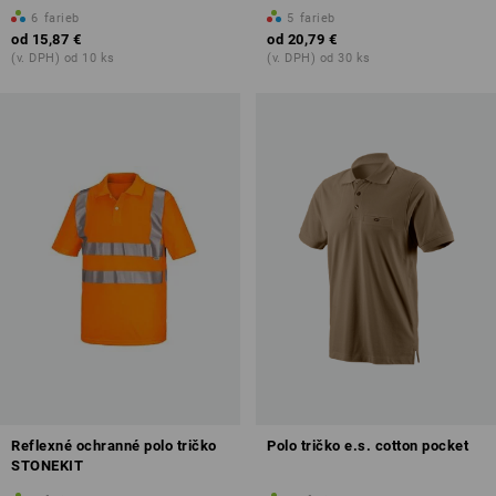
6
farieb
5
farieb
od
15,87 €
od
20,79 €
(v. DPH) od 10 ks
(v. DPH) od 30 ks
Reflexné ochranné polo tričko
Polo tričko e.s. cotton pocket
STONEKIT