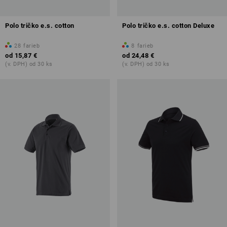
Polo tričko e.s. cotton
Polo tričko e.s. cotton Deluxe
28
farieb
8
farieb
od
15,87 €
od
24,48 €
(v. DPH) od 30 ks
(v. DPH) od 30 ks