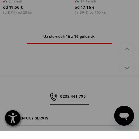
2
farieb
14
farieb
od
19,56 €
od
17,16 €
(v. DPH) od 20 ks
(v. DPH) od 100 ks
Už ste videli 16 z 16 položiek.
0232 441 795
ZÁKAZNÍCKY SERVIS
SPOLOČNOSŤ