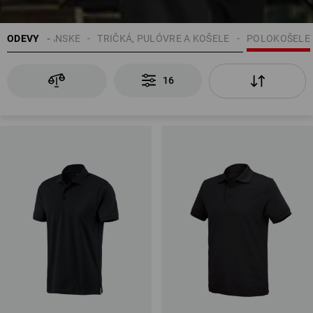
ODEVY
PÁNSKE
TRIČKÁ, PULÓVRE A KOŠELE
POLOKOŠELE
16