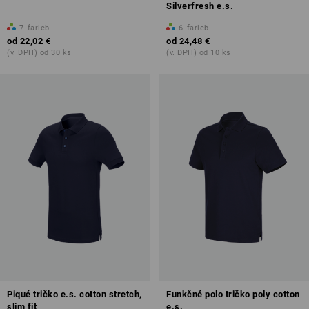
Silverfresh e.s.
7
farieb
6
farieb
od
22,02 €
od
24,48 €
(v. DPH) od 30 ks
(v. DPH) od 10 ks
Piqué tričko e.s. cotton stretch,
Funkčné polo tričko poly cotton
slim fit
e.s.