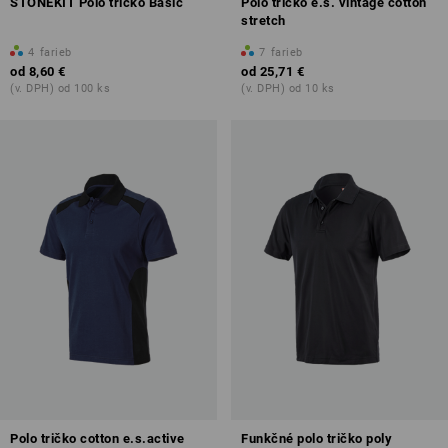
STONEKIT Polo tričko Basic
Polo tričko e.s. vintage cotton
stretch
4
farieb
7
farieb
od
8,60 €
od
25,71 €
(v. DPH) od 100 ks
(v. DPH) od 10 ks
Polo tričko cotton e.s.active
Funkčné polo tričko poly