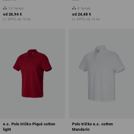
13
farieb
8
farieb
od
26,94 €
od
24,48 €
(v. DPH) od 10 ks
(v. DPH) od 10 ks
e.s. Polo tričko Piqué cotton
Polo tričko e.s. cotton
light
Mandarin