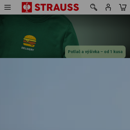
16
Potlač a výšivka – od 1 kusa
Jednoducho si prispôsobte
oblečenie online
zistiť viac