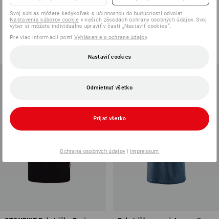
Piqué tričko e.s. cotton stretch
Piqué tričko e.s. cotton stretch,
Svoj súhlas môžete kedykoľvek s účinnosťou do budúcnosti odvolať
long fit
Nastavenia súborov cookie
v našich zásadách ochrany osobných údajov. Svoj
výber si môžete individuálne upraviť v časti „Nastaviť cookies“.
15
farieb
13
farieb
Pre viac informácií pozri
Vyhlásenie o ochrane údajov
.
od
26,94 €
od
26,94 €
(v. DPH) od 10 ks
(v. DPH) od 10 ks
Nastaviť cookies
Odmietnuť všetko
Prijať všetko
Ochrana osobných údajov
|
Impressum