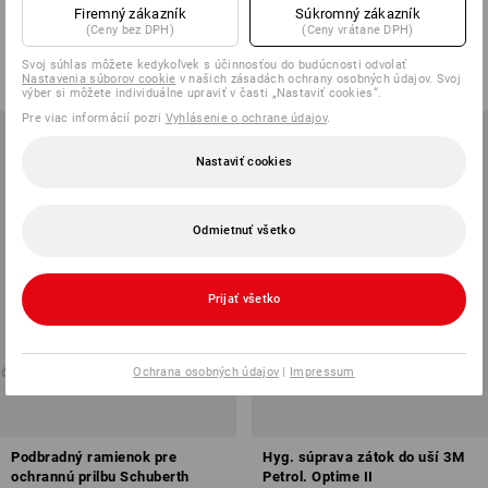
Peltor Optime III
Firemný zákazník
Súkromný zákazník
(Ceny bez DPH)
(Ceny vrátane DPH)
1
Variant
1
Variant
od
10,95 €
od
9,47 €
Svoj súhlas môžete kedykoľvek s účinnosťou do budúcnosti odvolať
(v. DPH) od 20 Pár
(v. DPH) od 3 ks
Nastavenia súborov cookie
v našich zásadách ochrany osobných údajov. Svoj
výber si môžete individuálne upraviť v časti „Nastaviť cookies“.
Pre viac informácií pozri
Vyhlásenie o ochrane údajov
.
Nastaviť cookies
Odmietnuť všetko
Prijať všetko
Ochrana osobných údajov
|
Impressum
Podbradný ramienok pre
Hyg. súprava zátok do uší 3M
ochrannú prilbu Schuberth
Petrol. Optime II