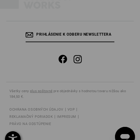
PRIHLÁSENIE K ODBERU NEWSLETTERA
Všetky ceny
plus poštovné
pre objednávky s hodnotou tovaru nižšou ako
184,50 €.
OCHRANA OSOBNÝCH ÚDAJOV
VOP
REKLAMAČNÝ PORIADOK
IMPRESUM
PRÁVO NA ODSTÚPENIE