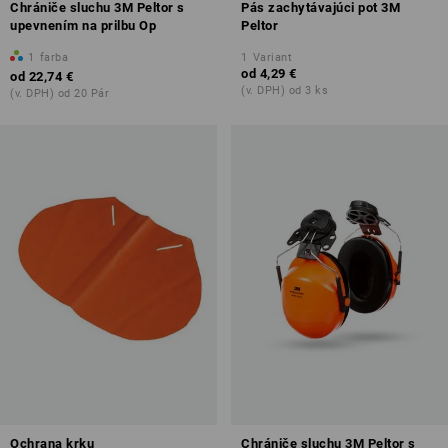
Chrániče sluchu 3M Peltor s
Pás zachytávajúci pot 3M
upevnením na prilbu Op
Peltor
1
farba
1
Variant
od
4,29 €
od
22,74 €
(v. DPH) od 3 ks
(v. DPH) od 20 Pár
Ochrana krku
Chrániče sluchu 3M Peltor s