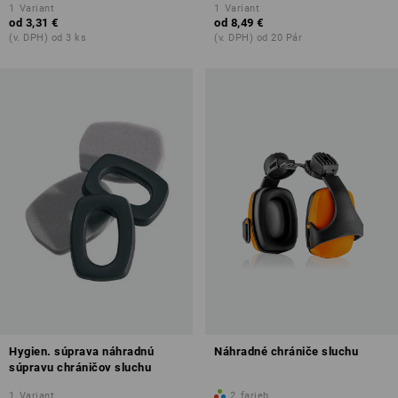
1
Variant
1
Variant
od
3,31 €
od
8,49 €
(v. DPH) od 3 ks
(v. DPH) od 20 Pár
Hygien. súprava náhradnú
Náhradné chrániče sluchu
súpravu chráničov sluchu
1
Variant
2
farieb