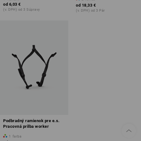
od
6,03 €
od
18,33 €
(v. DPH) od 3 Súpravy
(v. DPH) od 3 Pár
Podbradný ramienok pre e.s.
Pracovná prilba worker
1
farba