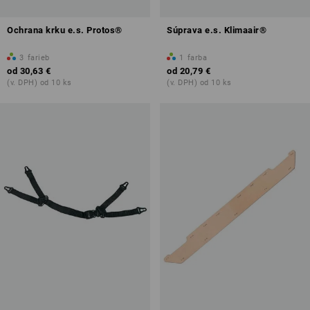
Ochrana krku e.s. Protos®
Súprava e.s. Klimaair®
3
farieb
1
farba
od
30,63 €
od
20,79 €
(v. DPH) od 10 ks
(v. DPH) od 10 ks