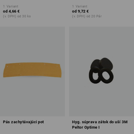
1
Variant
1
Variant
od
4,66 €
od
9,72 €
(v. DPH) od 30 ks
(v. DPH) od 20 Pár
Pás zachytávajúci pot
Hyg. súprava zátok do uší 3M
Peltor Optime I