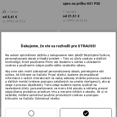
upev.na prilbu H31 P3E
1
farba
1
Variant
od
21,51 €
od
5,41 €
(v. DPH) od 20 ks
(v. DPH) od 3 ks
Ďakujeme, že ste sa rozhodli pre STRAUSS!
Na vašom optimálnom zážitku z nakupovanie nám záleží! Bezchybné funkcie,
personalizovaný obsah a hladký priebeh – Toto sú účely cookies a ďalších
technológií, ktoré používame.Preto vás žiadame o súhlas s ukladaním
cookies a používaním údajov podľa vášho osobného výberu.
Aby sme vám mohli zobrazovať personalizovaný obsah, potrebujeme váš
súhlas. Ak kliknete na tlačidlo 'Prijať všetko', budeme zhromažďovať
informácie o vašich interakciách na našej webovej stránke pomocou cookies
a ďalších metód (vrátane postupov založených na umelej inteligencii), ako aj
údaje z procesu objednávky. Tieto údaje budeme najmä využívať na
nasledovné účely: personalizované, na mieru šité ponuky a reklamy, presné
odporúčania produktov, prieskum trhu a meranie reklám a obsahu. Ak si to
neželáte, môžete zamietnuť použitie príslušných cookies a postupov
kliknutím na tlačidlo 'Odmietnuť všetko'.
Hyg. súprava zátok do uší 3M
Integrované okuliare na prilbe