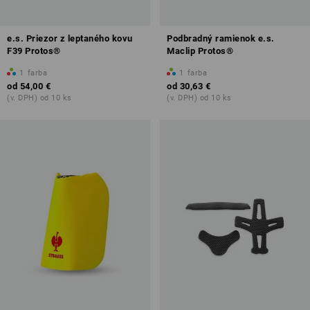
e.s. Priezor z leptaného kovu
Podbradný ramienok e.s.
F39 Protos®
Maclip Protos®
1
farba
1
farba
od
54,00 €
od
30,63 €
(v. DPH) od 10 ks
(v. DPH) od 10 ks