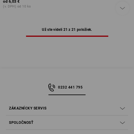
od
6,03 €
(v. DPH) od 10 ks
Už ste videli 21 z 21 položiek.
0232 441 795
ZÁKAZNÍCKY SERVIS
SPOLOČNOSŤ