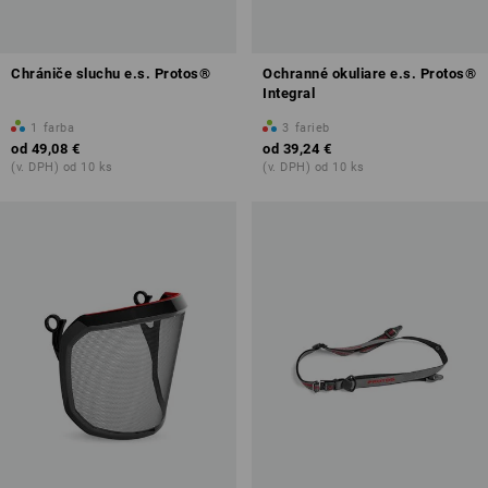
Chrániče sluchu e.s. Protos®
Ochranné okuliare e.s. Protos®
Integral
1
farba
3
farieb
od
49,08 €
od
39,24 €
(v. DPH) od 10 ks
(v. DPH) od 10 ks