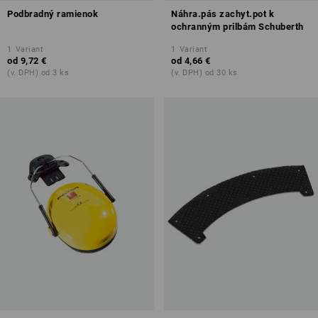
Podbradný ramienok
Náhra.pás zachyt.pot k
ochranným prilbám Schuberth
1
Variant
1
Variant
od
9,72 €
od
4,66 €
(v. DPH) od 3 ks
(v. DPH) od 30 ks