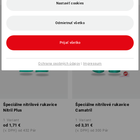
Nastaviť cookies
Odmietnuť všetko
Prijať všetko
Ochrana osobných údajov
|
Impressum
Špeciálne nitrilové rukavice
Špeciálne nitrilové rukavice
Nitril Plus
Camatril
1
Variant
1
Variant
od
1,71 €
od
3,31 €
(v. DPH) od 432 Pár
(v. DPH) od 300 Pár