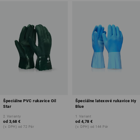
Špeciálne PVC rukavice Oil
Špeciálne latexové rukavice Hy
Star
Blue
2
Varianty
1
Variant
od
3,68 €
od
4,78 €
(v. DPH) od 72 Pár
(v. DPH) od 144 Pár