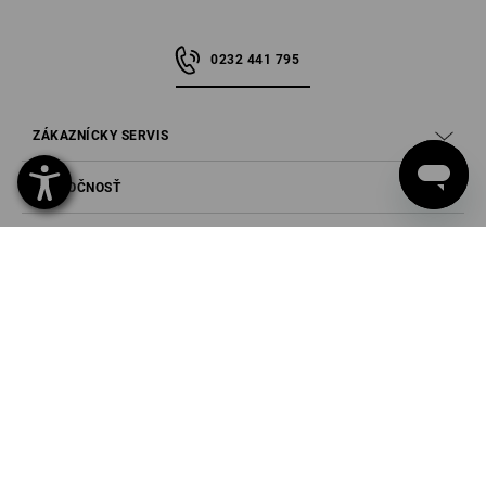
s ktorými počas práce prichádzate do kontaktu.
Jednotlivé materiály sa v mnohom líšia: vybrať si môžete nitrilové, PVC,
0232 441 795
butylové alebo latexové – každý materiál má pritom určité výhody, v
dôsledku čoho sa hodí na rôzne činnosti:
Nitrilové rukavice
ZÁKAZNÍCKY SERVIS
Nitrilové rukavice majú odolný povrch s vlastnosťami odolnými proti
olejom, tukom a uhľovodíkom. Napriek masívnemu povrchu je hmatový
SPOLOČNOSŤ
vnem do značnej miery zachovaný. Povrch je ideálny na ťažkú ​​prácu
s olejovými alebo suchými materiálmi.
INFORMÁCIE
odolný povrch
dobrá odolnosť proti olejom a tukom
SPÔSOBY PLATBY
dobrá izolácia
dobrý úchop suchých a olejových predmetov
na stredne ťažké až ťažké práce
PVC rukavice
Ochranné rukavice z PVC poskytujú dokonalú ochranu proti vlhkosti,
pretože veľmi dobre odvádzajú vlhkosť a takmer vôbec nenasiakavajú
vodu. Materiál je veľmi pružný a odolný proti oderu. Vďaka svojej