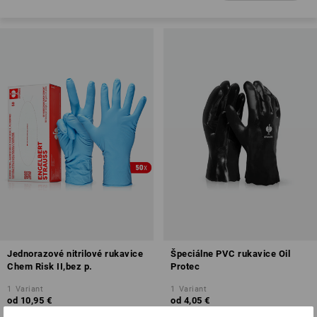
Jednorazové nitrilové rukavice
Špeciálne PVC rukavice Oil
Chem Risk II,bez p.
Protec
1
Variant
1
Variant
od
10,95 €
od
4,05 €
(v. DPH) od 30 Boxy
(v. DPH) od 72 Pár