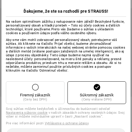
Ďakujeme, že ste sa rozhodli pre STRAUSS!
Na vašom optimálnom zážitku z nakupovanie nám záleží! Bezchybné funkcie,
personalizovaný obsah a hladký priebeh – Toto sú účely cookies a ďalších
technológií, ktoré používame.Preto vás žiadame o súhlas s ukladaním
cookies a používaním údajov podľa vášho osobného výberu.
Aby sme vám mohli zobrazovať personalizovaný obsah, potrebujeme váš
súhlas. Ak kliknete na tlačidlo 'Prijať všetko', budeme zhromažďovať
informácie o vašich interakciách na našej webovej stránke pomocou cookies
a ďalších metód (vrátane postupov založených na umelej inteligencii), ako aj
údaje z procesu objednávky. Tieto údaje budeme najmä využívať na
nasledovné účely: personalizované, na mieru šité ponuky a reklamy, presné
odporúčania produktov, prieskum trhu a meranie reklám a obsahu. Ak si to
neželáte, môžete zamietnuť použitie príslušných cookies a postupov
kliknutím na tlačidlo 'Odmietnuť všetko'.
Firemný zákazník
Súkromný zákazník
(Ceny bez DPH)
(Ceny vrátane DPH)
PVC rukavice do zimy
Špeciálne latexové rukavice
Combi
Svoj súhlas môžete kedykoľvek s účinnosťou do budúcnosti odvolať
Nastavenia súborov cookie
v našich zásadách ochrany osobných údajov. Svoj
výber si môžete individuálne upraviť v časti „Nastaviť cookies“.
1
Variant
1
Variant
od
7,86 €
od
20,79 €
Pre viac informácií pozri
Vyhlásenie o ochrane údajov
.
(v. DPH) od 60 Pár
(v. DPH) od 10 Pár