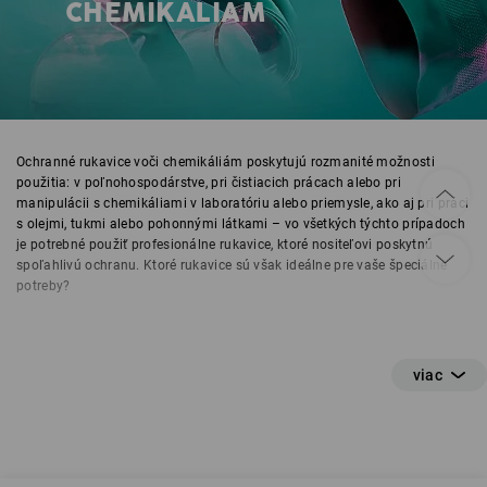
CHEMIKÁLIÁM
Ochranné rukavice voči chemikáliám poskytujú rozmanité možnosti
použitia: v poľnohospodárstve, pri čistiacich prácach alebo pri
manipulácii s chemikáliami v laboratóriu alebo priemysle, ako aj pri práci
s olejmi, tukmi alebo pohonnými látkami – vo všetkých týchto prípadoch
je potrebné použiť profesionálne rukavice, ktoré nositeľovi poskytnú
spoľahlivú ochranu. Ktoré rukavice sú však ideálne pre vaše špeciálne
potreby?
Aké sú rozdiely medzi jednotlivými ochrannými
rukavicami voči chemikáliám?
Strauss ponúka kvalitné testované rukavice na ochranu rúk pred
chemikáliami. Výber správnych rukavíc závisí od materiálu a chemikálií,