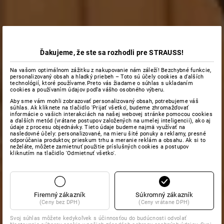
Ďakujeme, že ste sa rozhodli pre STRAUSS!
Na vašom optimálnom zážitku z nakupovanie nám záleží! Bezchybné funkcie,
personalizovaný obsah a hladký priebeh – Toto sú účely cookies a ďalších
technológií, ktoré používame.Preto vás žiadame o súhlas s ukladaním
cookies a používaním údajov podľa vášho osobného výberu.
Aby sme vám mohli zobrazovať personalizovaný obsah, potrebujeme váš
súhlas. Ak kliknete na tlačidlo 'Prijať všetko', budeme zhromažďovať
informácie o vašich interakciách na našej webovej stránke pomocou cookies
a ďalších metód (vrátane postupov založených na umelej inteligencii), ako aj
údaje z procesu objednávky. Tieto údaje budeme najmä využívať na
nasledovné účely: personalizované, na mieru šité ponuky a reklamy, presné
odporúčania produktov, prieskum trhu a meranie reklám a obsahu. Ak si to
neželáte, môžete zamietnuť použitie príslušných cookies a postupov
kliknutím na tlačidlo 'Odmietnuť všetko'.
Firemný zákazník
Súkromný zákazník
(Ceny bez DPH)
(Ceny vrátane DPH)
Svoj súhlas môžete kedykoľvek s účinnosťou do budúcnosti odvolať