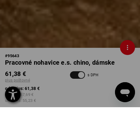
#
95643
Pracovné nohavice e.s. chino, dámske
61,38 €
s DPH
plus poštovné
od 1 Kus:
61,38 €
od 3 ks:
57,69 €
od 10 ks:
55,23 €
Dodacia lehota približne 3 –
5 pracovných dní
FARBA
VEĽKOSŤ