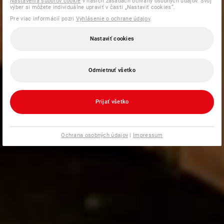
Nastavenia súborov cookie
v našich zásadách ochrany osobných údajov. Svoj
výber si môžete individuálne upraviť v časti „Nastaviť cookies“.
Pre viac informácií pozri
Vyhlásenie o ochrane údajov
.
Nastaviť cookies
Odmietnuť všetko
Prijať všetko
Ochrana osobných údajov
|
Impressum