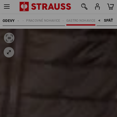
SPÄŤ    >
ODEVY
DÁMSKE
PRACOVNÉ NOHAVICE
GASTRO NOHAVICE