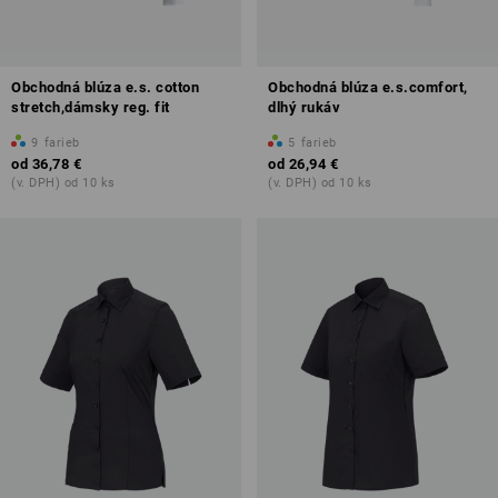
Obchodná blúza e.s. cotton
Obchodná blúza e.s.comfort,
stretch,dámsky reg. fit
dlhý rukáv
9
farieb
5
farieb
od
36,78 €
od
26,94 €
(v. DPH) od 10 ks
(v. DPH) od 10 ks