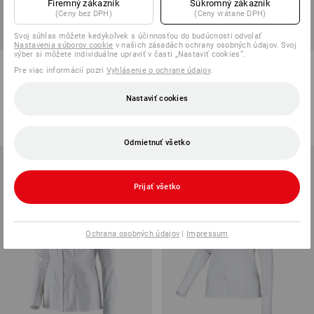
Firemný zákazník
Súkromný zákazník
(Ceny bez DPH)
(Ceny vrátane DPH)
Svoj súhlas môžete kedykoľvek s účinnosťou do budúcnosti odvolať
Nastavenia súborov cookie
v našich zásadách ochrany osobných údajov. Svoj
výber si môžete individuálne upraviť v časti „Nastaviť cookies“.
Károvaná košeľa e.s.iconic,
Obchodná blúza e.s.comfort,
Pre viac informácií pozri
Vyhlásenie o ochrane údajov
.
dámska
3/4 rukáv
Nastaviť cookies
5
farieb
5
farieb
od
36,78 €
od
25,71 €
(v. DPH) od 10 ks
(v. DPH) od 10 ks
Odmietnuť všetko
Prijať všetko
Ochrana osobných údajov
|
Impressum