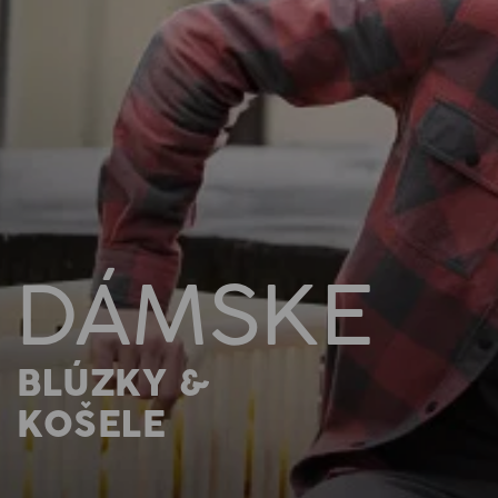
DÁMSKE
BLÚZKY &
KOŠELE