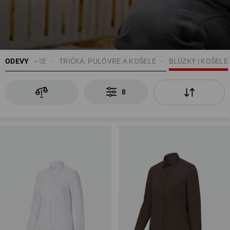
ODEVY
DÁMSKE
TRIČKÁ, PULÓVRE A KOŠELE
BLÚZKY | KOŠELE
8