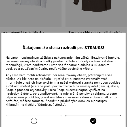
e.s. piqué biznis blúzka
Servisná blúza e.s., dlhý rukáv
3
farieb
5
farieb
Ďakujeme, že ste sa rozhodli pre STRAUSS!
od
35,55 €
od
26,94 €
(v. DPH) od 10 ks
(v. DPH) od 10 ks
Na vašom optimálnom zážitku z nakupovanie nám záleží! Bezchybné funkcie,
personalizovaný obsah a hladký priebeh – Toto sú účely cookies a ďalších
technológií, ktoré používame.Preto vás žiadame o súhlas s ukladaním
cookies a používaním údajov podľa vášho osobného výberu.
Aby sme vám mohli zobrazovať personalizovaný obsah, potrebujeme váš
súhlas. Ak kliknete na tlačidlo 'Prijať všetko', budeme zhromažďovať
informácie o vašich interakciách na našej webovej stránke pomocou cookies
a ďalších metód (vrátane postupov založených na umelej inteligencii), ako aj
údaje z procesu objednávky. Tieto údaje budeme najmä využívať na
nasledovné účely: personalizované, na mieru šité ponuky a reklamy, presné
odporúčania produktov, prieskum trhu a meranie reklám a obsahu. Ak si to
neželáte, môžete zamietnuť použitie príslušných cookies a postupov
kliknutím na tlačidlo 'Odmietnuť všetko'.