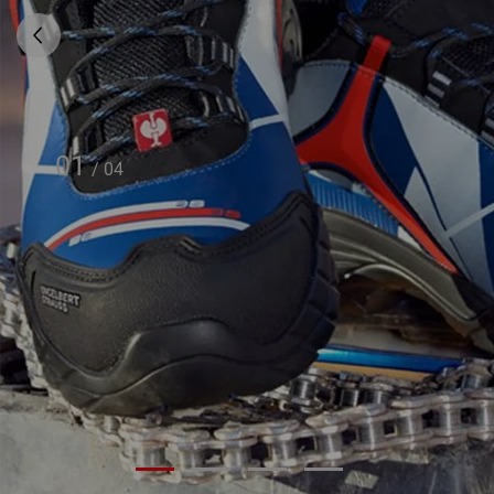
01
/
04