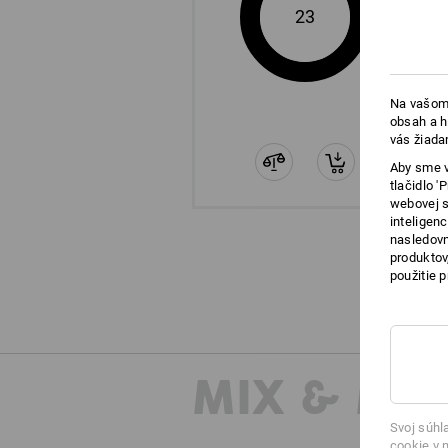
23
Na vašom 
obsah a h
vás žiada
Aby sme v
tlačidlo 
webovej s
inteligen
nasledovn
produktov
použitie 
MIX & MA
Svoj súhl
cookie
v n