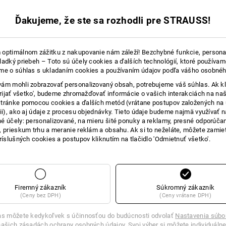
22
21
Ďakujeme, že ste sa rozhodli pre STRAUSS!
optimálnom zážitku z nakupovanie nám záleží! Bezchybné funkcie, persona
ladký priebeh – Toto sú účely cookies a ďalších technológií, ktoré používam
me o súhlas s ukladaním cookies a používaním údajov podľa vášho osobnéh
ám mohli zobrazovať personalizovaný obsah, potrebujeme váš súhlas. Ak kl
'Prijať všetko', budeme zhromažďovať informácie o vašich interakciách na naš
tránke pomocou cookies a ďalších metód (vrátane postupov založených na
cii), ako aj údaje z procesu objednávky. Tieto údaje budeme najmä využívať n
é účely: personalizované, na mieru šité ponuky a reklamy, presné odporúča
, prieskum trhu a meranie reklám a obsahu. Ak si to neželáte, môžete zamie
Porovnať všetky podrobnosti
príslušných cookies a postupov kliknutím na tlačidlo 'Odmietnuť všetko'.
Firemný zákazník
Súkromný zákazník
TCH
(Ceny bez DPH)
(Ceny vrátane DPH)
as môžete kedykoľvek s účinnosťou do budúcnosti odvolať
Nastavenia súbo
ašich zásadách ochrany osobných údajov. Svoj výber si môžete individuálne