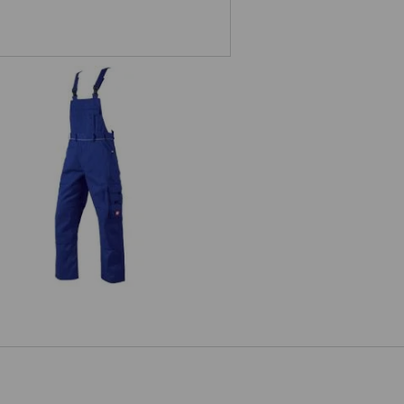
ohavice s náprsenkou e.s.classic