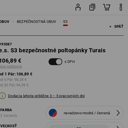
vné
Pár
OBUV
BEZPEČNOSTNÁ OBUV
S3
<   
SPÄŤ
#
93587
e.s. S3 bezpečnostné poltopánky Turais
106,89 €
s DPH
plus poštovné
od 1 Pár:
106,89 €
od 5 Pár:
98,28 €
od 20 Pár:
94,59 €
Dodacia lehota približne 3 – 5 pracovných dní
FARBA
nevadzovo modrá / červená
3 Varianty
VEĽKOSŤ