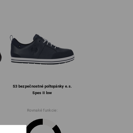
s funkčnými ponožkami. Bavlnené ponožky
pak odvádzajú vlhkosť von, preč od
sobiť priedušná membrána obuvi, ktorá
buvi preto funguje iba s priedušnými
 ponožiek a priedušnej obuvi účinne
ncíp priedušnosti.
a tlačidlo „Dátový list“.
S3 bezpečnostné poltopánky e.s.
Spes II low
Rovnaké funkcie: