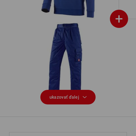
+
Nohavice do pása e.s.classic
N
ukazovať ďalej