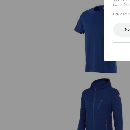
časti „Na
Pre viac 
Na
Tričko e.s.industry
Flísová bunda s kapucňou e.s.mo
2020