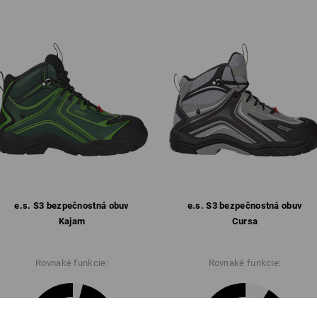
Priedušné topánky však fungujú iba 
udržujú vlhkosť. Funkčné ponožky nao
chodidla. Tu v ďalšom kroku začne pô
odvádza vlhkosť. Princíp priedušnej o
ponožkami. Iba kombinácia funkčných
odvádza pot von. Tak môže pôsobiť pri
Bližšie informácie získate po kliknutí n
Dátový list
e.s. S3 bezpečnostná obuv
e.s. S3 bezpečnostná obuv
Kajam
Cursa
Rovnaké funkcie:
Rovnaké funkcie: