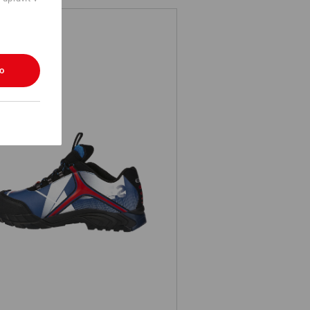
ko
.s. S3 bezpečnostné poltopánky
Turais