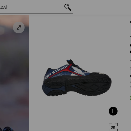
s DPH
106,89 €
38
plus pošto