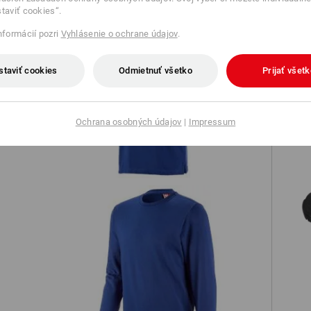
staviť cookies“.
informácií pozri
Vyhlásenie o ochrane údajov
.
staviť cookies
Odmietnuť všetko
Prijať všet
Polo tričko Piqué e.s.industry
Ochrana osobných údajov
|
Impressum
e
tion
Mikina e.s.industry