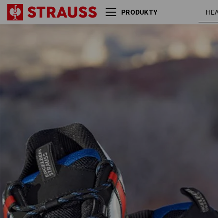
PRODUKTY
e.s. S3 bezpečnostné
nevadzovo
poltopánky Turais
modrá /
červená