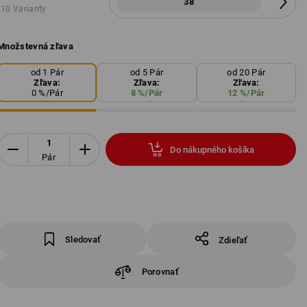
38
10 Varianty
Množstevná zľava
od 1 Pár
od 5 Pár
od 20 Pár
Zľava:
Zľava:
Zľava:
0
%/
Pár
8
%/
Pár
12
%/
Pár
Do nákupného košíka
Pár
Sledovať
Zdieľať
Porovnať