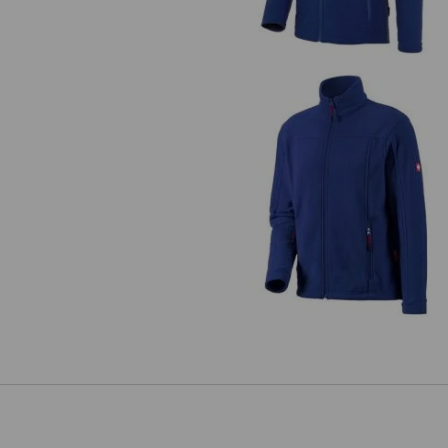
Flísová bunda e.s.classic