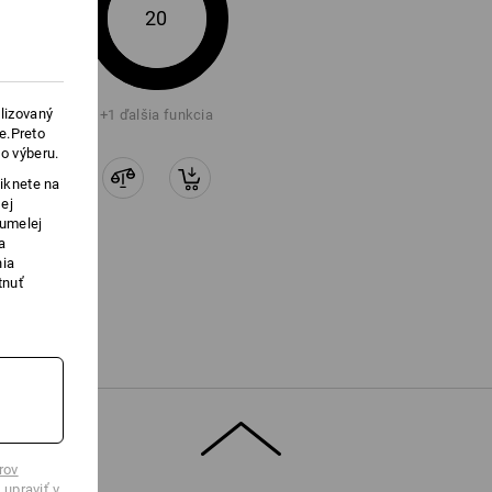
20
lizovaný
+1 ďalšia funkcia
e.Preto
o výberu.
iknete na
ej
 umelej
a
nia
tnuť
rov
 upraviť v