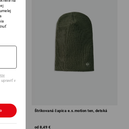
iknete na
ej
 umelej
a
nia
tnuť
rov
 upraviť v
ko
Štrikovaná čapica e.s.motion ten, detská
od
8,49 €