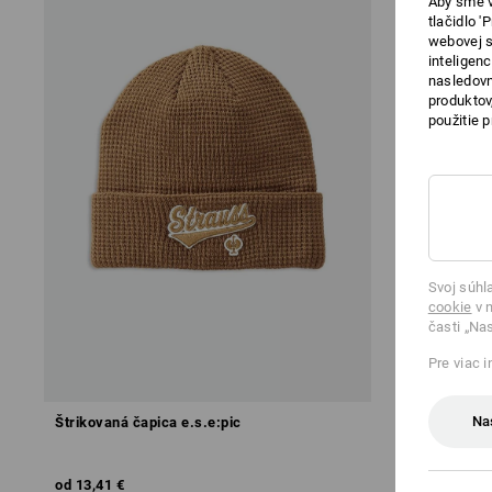
Aby sme v
tlačidlo 
webovej s
inteligen
nasledovn
produktov
použitie 
Svoj súhl
cookie
v n
časti „Na
Pre viac 
Na
Štrikovaná čapica e.s.e:pic
Mario Kart 
od
13,41 €
15,25 €