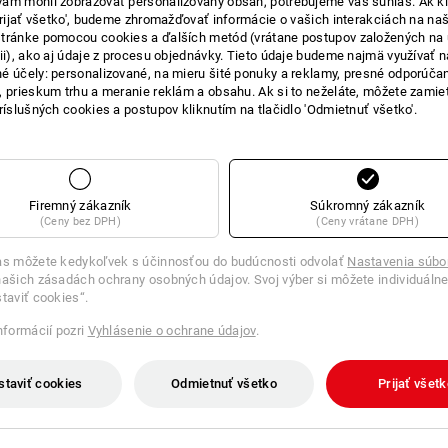
ám mohli zobrazovať personalizovaný obsah, potrebujeme váš súhlas. Ak kl
'Prijať všetko', budeme zhromažďovať informácie o vašich interakciách na naš
tránke pomocou cookies a ďalších metód (vrátane postupov založených na
cii), ako aj údaje z procesu objednávky. Tieto údaje budeme najmä využívať n
é účely: personalizované, na mieru šité ponuky a reklamy, presné odporúča
, prieskum trhu a meranie reklám a obsahu. Ak si to neželáte, môžete zamie
príslušných cookies a postupov kliknutím na tlačidlo 'Odmietnuť všetko'.
Firemný zákazník
Súkromný zákazník
(Ceny bez DPH)
(Ceny vrátane DPH)
as môžete kedykoľvek s účinnosťou do budúcnosti odvolať
Nastavenia súbo
ašich zásadách ochrany osobných údajov. Svoj výber si môžete individuálne
staviť cookies“.
informácií pozri
Vyhlásenie o ochrane údajov
.
staviť cookies
Odmietnuť všetko
Prijať všet
čapica, detská
Čiapka e.s.iconic works, detské
od
10,33 €