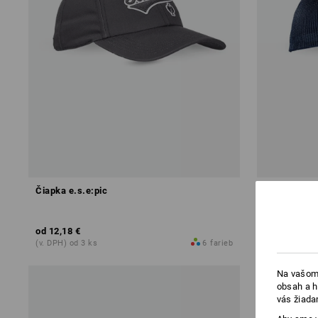
Čiapka e.s.e:pic
Čiapka e.s.
od
12,18 €
od
9,10 €
(v. DPH) od 3 ks
6
farieb
(v. DPH) od 3
Na vašom 
obsah a h
vás žiada