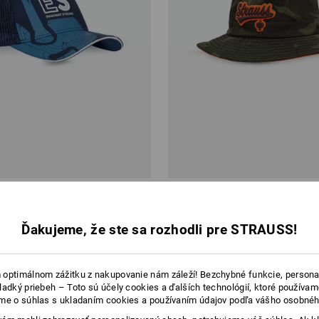
motion, detská
Klobúk e.s.e:pic, detský
Ďakujeme, že ste sa rozhodli pre STRAUSS!
od
9,72 €
 ks
5
farieb
(v. DPH) od 3 ks
optimálnom zážitku z nakupovanie nám záleží! Bezchybné funkcie, persona
ladký priebeh – Toto sú účely cookies a ďalších technológií, ktoré používam
me o súhlas s ukladaním cookies a používaním údajov podľa vášho osobnéh