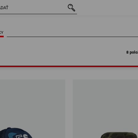
8 polo
KY
8 polo