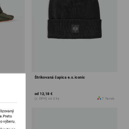
Štrikovaná čapica e.s.iconic
od
12,18 €
2
farieb
(v. DPH) od 3 ks
7
farieb
lizovaný
e.Preto
o výberu.