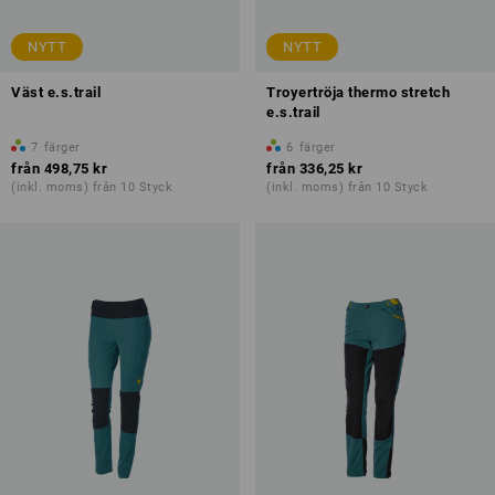
NYTT
NYTT
Väst e.s.trail
Troyertröja thermo stretch
e.s.trail
7
färger
6
färger
från
498,75 kr
från
336,25 kr
(inkl. moms) från 10 Styck
(inkl. moms) från 10 Styck