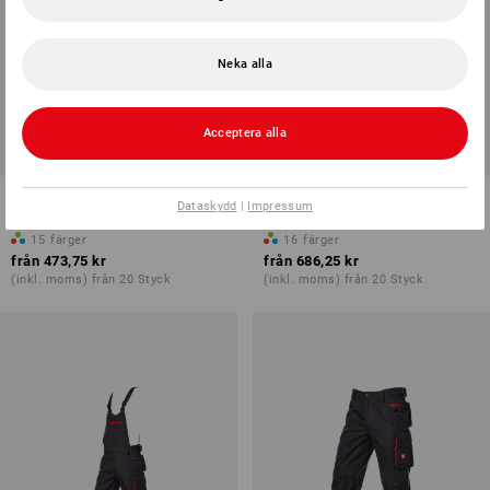
Neka alla
Acceptera alla
NYTT
NYTT
Shorts e.s.motion 2020
Midjebyxa e.s.motion 2020
Dataskydd
|
Impressum
15
färger
16
färger
från
473,75 kr
från
686,25 kr
(inkl. moms) från 20 Styck
(inkl. moms) från 20 Styck