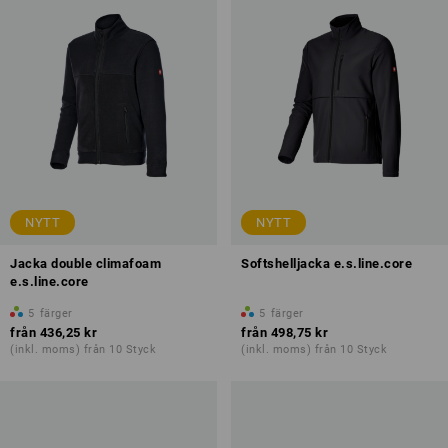
NYTT
NYTT
Jacka double climafoam
Softshelljacka e.s.line.core
e.s.line.core
5
färger
5
färger
från
436,25 kr
från
498,75 kr
(inkl. moms) från 10 Styck
(inkl. moms) från 10 Styck