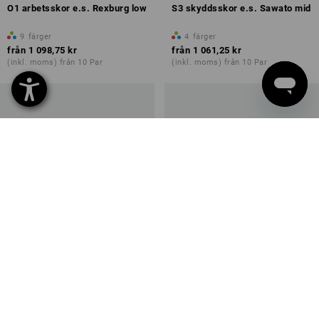
O1 arbetsskor e.s. Rexburg low
S3 skyddsskor e.s. Sawato mid
9
färger
4
färger
från
1 098,75 kr
från
1 061,25 kr
(inkl. moms) från 10 Par
(inkl. moms) från 10 Par
NYTT
NYTT
S1 skyddslågskor e.s. Baham II
Allroundskor Strauss.0900 low,