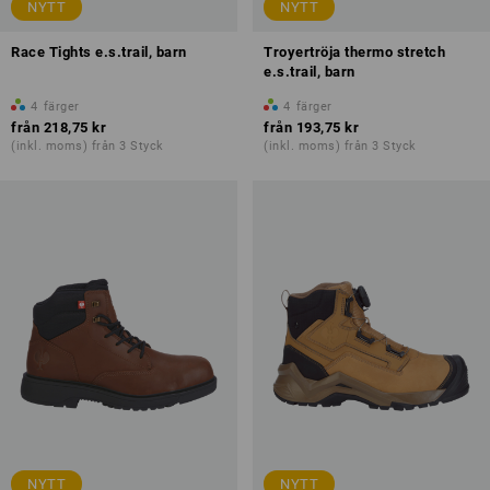
NYTT
NYTT
Race Tights e.s.trail, barn
Troyertröja thermo stretch
e.s.trail, barn
4
färger
4
färger
från
218,75 kr
från
193,75 kr
(inkl. moms) från 3 Styck
(inkl. moms) från 3 Styck
NYTT
NYTT