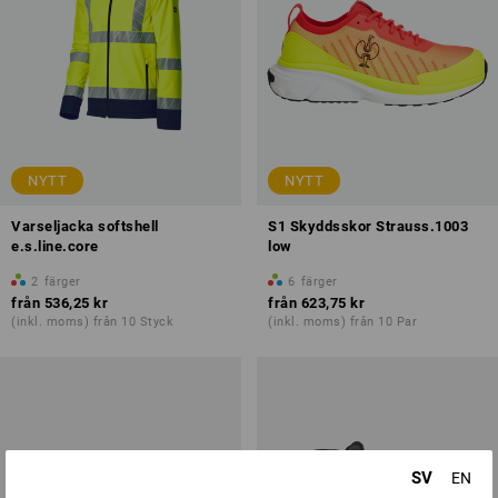
NYTT
NYTT
Varseljacka softshell
S1 Skyddsskor Strauss.1003
e.s.line.core
low
2
färger
6
färger
från
536,25 kr
från
623,75 kr
(inkl. moms) från 10 Styck
(inkl. moms) från 10 Par
SV
EN