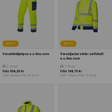
NYTT
NYTT
Varselmidjebyxa e.s.line.core
Varseljacka vinter softshell
e.s.line.core
2
färger
2
färger
från
536,25 kr
från
748,75 kr
(inkl. moms) från 10 Styck
(inkl. moms) från 10 Styck