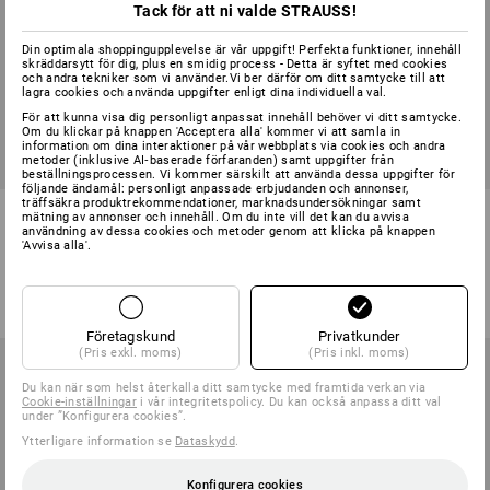
Tack för att ni valde STRAUSS!
Din optimala shoppingupplevelse är vår uppgift! Perfekta funktioner, innehåll
skräddarsytt för dig, plus en smidig process - Detta är syftet med cookies
och andra tekniker som vi använder.Vi ber därför om ditt samtycke till att
lagra cookies och använda uppgifter enligt dina individuella val.
För att kunna visa dig personligt anpassat innehåll behöver vi ditt samtycke.
Om du klickar på knappen 'Acceptera alla' kommer vi att samla in
information om dina interaktioner på vår webbplats via cookies och andra
metoder (inklusive AI‑baserade förfaranden) samt uppgifter från
NYTT
NYTT
beställningsprocessen. Vi kommer särskilt att använda dessa uppgifter för
följande ändamål: personligt anpassade erbjudanden och annonser,
träffsäkra produktrekommendationer, marknadsundersökningar samt
S1 Skyddsskor Strauss.1004
S1 Skyddsskor Strauss.1004
mätning av annonser och innehåll. Om du inte vill det kan du avvisa
low
mid
användning av dessa cookies och metoder genom att klicka på knappen
'Avvisa alla'.
5
färger
5
färger
från
523,75 kr
från
586,25 kr
(inkl. moms) från 10 Par
(inkl. moms) från 10 Par
Företagskund
Privatkunder
(Pris exkl. moms)
(Pris inkl. moms)
Du kan när som helst återkalla ditt samtycke med framtida verkan via
Cookie-inställningar
i vår integritetspolicy. Du kan också anpassa ditt val
under ”Konfigurera cookies”.
Ytterligare information se
Dataskydd
.
Konfigurera cookies