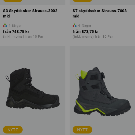
S3 Skyddsskor Strauss.3002
S7 skyddsskor Strauss.7003
mid
mid
4
färger
4
färger
från
748,75 kr
från
873,75 kr
(inkl. moms) från 10 Par
(inkl. moms) från 10 Par
NYTT
NYTT