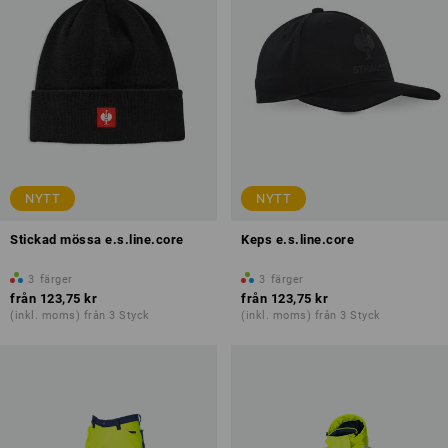
NYTT
NYTT
Stickad mössa e.s.line.core
Keps e.s.line.core
3
färger
3
färger
från
123,75 kr
från
123,75 kr
(inkl. moms) från 3 Styck
(inkl. moms) från 3 Styck