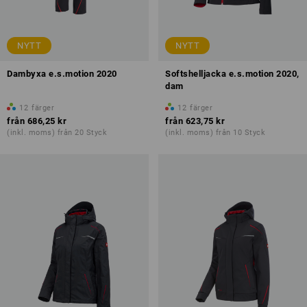
NYTT
NYTT
Dambyxa e.s.motion 2020
Softshelljacka e.s.motion 2020,
dam
12
färger
12
färger
från
686,25 kr
från
623,75 kr
(inkl. moms) från 20 Styck
(inkl. moms) från 10 Styck