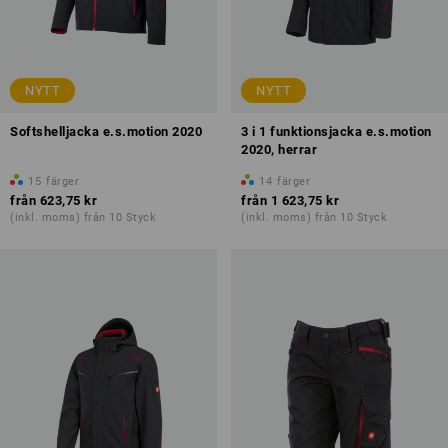
NYTT
NYTT
Softshelljacka e.s.motion 2020
3 i 1 funktionsjacka e.s.motion
2020, herrar
15
färger
14
färger
från
623,75 kr
från
1 623,75 kr
(inkl. moms) från 10 Styck
(inkl. moms) från 10 Styck