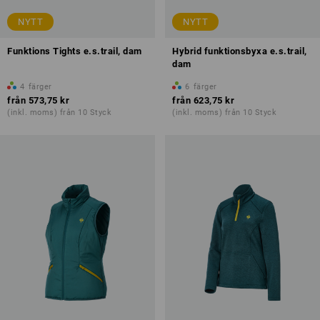
NYTT
NYTT
Funktions Tights e.s.trail, dam
Hybrid funktionsbyxa e.s.trail,
dam
4
färger
6
färger
från
573,75 kr
från
623,75 kr
(inkl. moms) från 10 Styck
(inkl. moms) från 10 Styck