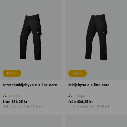
NYTT
NYTT
Stretchmidjebyxa e.s.line.core
Midjebyxa e.s.line.core
5
färger
5
färger
från
536,25 kr
från
436,25 kr
(inkl. moms) från 10 Styck
(inkl. moms) från 10 Styck