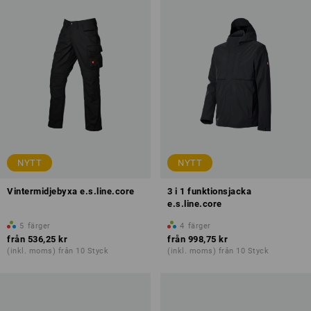
NYTT
NYTT
Vintermidjebyxa e.s.line.core
3 i 1 funktionsjacka
e.s.line.core
5
färger
4
färger
från
536,25 kr
från
998,75 kr
(inkl. moms) från 10 Styck
(inkl. moms) från 10 Styck