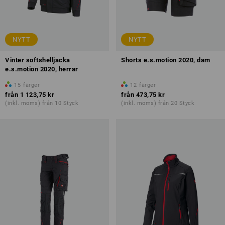
NYTT
NYTT
Vinter softshelljacka
Shorts e.s.motion 2020, dam
e.s.motion 2020, herrar
15
färger
12
färger
från
1 123,75 kr
från
473,75 kr
(inkl. moms) från 10 Styck
(inkl. moms) från 20 Styck