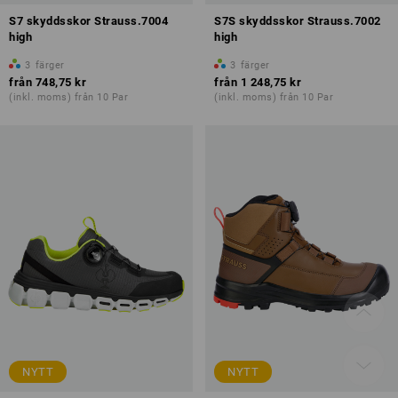
S7 skyddsskor Strauss.7004
S7S skyddsskor Strauss.7002
high
high
3
färger
3
färger
från
748,75 kr
från
1 248,75 kr
(inkl. moms) från 10 Par
(inkl. moms) från 10 Par
NYTT
NYTT