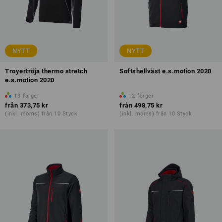
NYTT
NYTT
Troyertröja thermo stretch
Softshellväst e.s.motion 2020
e.s.motion 2020
13
färger
12
färger
från
373,75 kr
från
498,75 kr
(inkl. moms) från 10 Styck
(inkl. moms) från 10 Styck