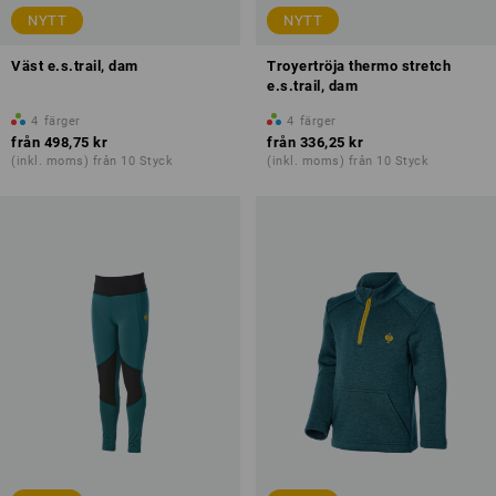
NYTT
NYTT
Väst e.s.trail, dam
Troyertröja thermo stretch
e.s.trail, dam
4
färger
4
färger
från
498,75 kr
från
336,25 kr
(inkl. moms) från 10 Styck
(inkl. moms) från 10 Styck