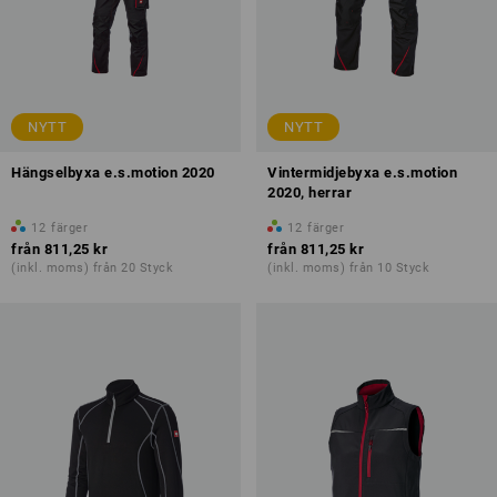
NYTT
NYTT
Hängselbyxa e.s.motion 2020
Vintermidjebyxa e.s.motion
2020, herrar
12
färger
12
färger
från
811,25 kr
från
811,25 kr
(inkl. moms) från 20 Styck
(inkl. moms) från 10 Styck