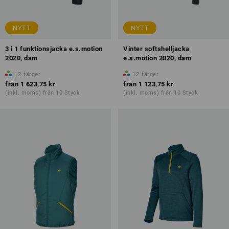
NYTT
NYTT
3 i 1 funktionsjacka e.s.motion
Vinter softshelljacka
2020, dam
e.s.motion 2020, dam
12
färger
12
färger
från
1 623,75 kr
från
1 123,75 kr
(inkl. moms) från 10 Styck
(inkl. moms) från 10 Styck