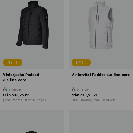
NYTT
NYTT
Vinterjacka Padded
Vinterväst Padded e.s.line.core
e.s.line.core
5
färger
5
färger
från
536,25 kr
från
411,25 kr
(inkl. moms) från 10 Styck
(inkl. moms) från 10 Styck