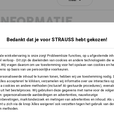
Meer informatie is te vinden op "Gege
INFORMATIE
Gegevensblad
Bedankt dat je voor STRAUSS hebt gekozen!
EN
le winkelervaring is onze zorg! Probleemloze functies, op u afgestemde in
5:2022 en EN ISO 20347:2022
l verloop - Dit zijn de doeleinden van cookies en andere technologieën die w
en om de kenmerken van
.Wij vragen daarom om uw toestemming voor het opslaan van cookies en he
oekomst fijner te kunnen
ens op basis van uw persoonlijke voorkeuren.
ie daarover op onze
rsonaliseerde inhoud te kunnen tonen, hebben wij uw toestemming nodig. 
Alles accepteren' te klikken, verzamelen wij informatie over uw interacties o
ia cookies en andere methoden (inclusief AI-gestuurde procedures), evenal
uit het bestelproces. Wij gebruiken deze gegevens met name voor de volge
n: gepersonaliseerde aanbiedingen en advertenties, nauwkeurige
nbevelingen, marktonderzoek en metingen van advertenties en inhoud. Als u 
t u zich via de knop 'Alles weigeren' ook verzetten tegen het gebruik van der
en methoden.