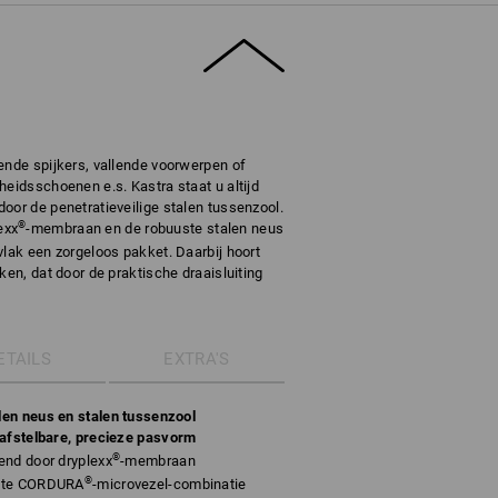
ende spijkers, vallende voorwerpen of
heidsschoenen e.s. Kastra staat u altijd
oor de penetratieveilige stalen tussenzool.
®
exx
-membraan en de robuuste stalen neus
vlak een zorgeloos pakket. Daarbij hoort
ken, dat door de praktische draaisluiting
ETAILS
EXTRA'S
en neus en stalen tussenzool
 afstelbare, precieze pasvorm
®
end door dryplexx
-membraan
®
uste CORDURA
-microvezel-combinatie