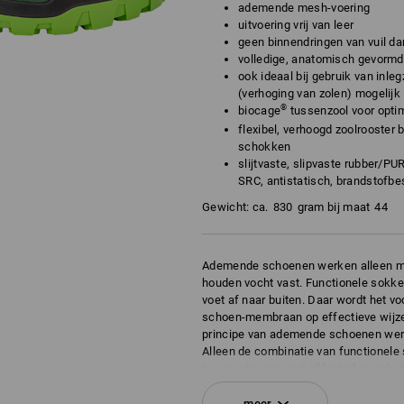
ademende mesh-voering
uitvoering vrij van leer
geen binnendringen van vuil d
volledige, anatomisch gevormd
ook ideaal bij gebruik van inle
(verhoging van zolen) mogelijk
®
biocage
tussenzool voor optima
flexibel, verhoogd zoolrooster
schokken
slijtvaste, slipvaste rubber/PU
SRC, antistatisch, brandstofbe
Gewicht: ca.
830
gram bij maat
44
Ademende schoenen werken alleen me
houden vocht vast. Functionele sokke
voet af naar buiten. Daar wordt het v
schoen-membraan op effectieve wijze
principe van ademende schoenen wer
Alleen de combinatie van functionel
transporteert zweet effectief naar bu
vermogen werken.
meer