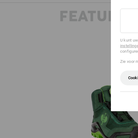
FEATURES
U kunt uw
instelling
configure
Zie voor 
Cooki