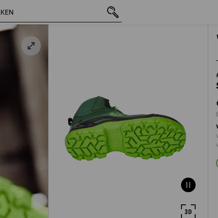
incl. BTW
€ 141,45
40
n
excl. verzendko