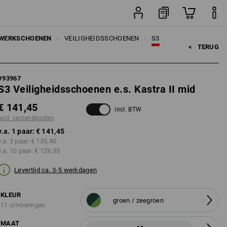
sten
paar
WERKSCHOENEN
VEILIGHEIDSSCHOENEN
S3
<   
TERUG
#
93967
S3 Veiligheidsschoenen e.s. Kastra II mid
€ 141,45
incl. BTW
excl. verzendkosten
v.a. 1 paar:
€ 141,45
v.a. 3 paar:
€ 135,40
v.a. 10 paar:
€ 129,35
Levertijd ca. 3-5 werkdagen
KLEUR
groen / zeegroen
11 uitvoeringen
MAAT