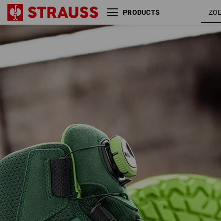
PRODUCTS
S3 Veiligheidsschoenen e.s.
groen /
Kastra II mid
zeegroe