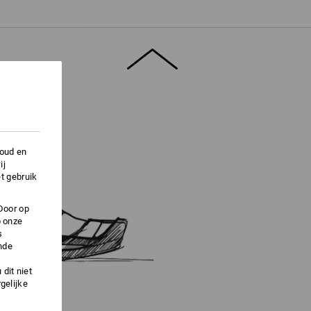
vensblad".
houd en
ij
t gebruik
Door op
p onze
s
nde
dit niet
gelijke