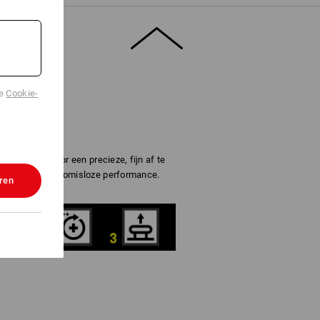
de
Cookie-
iting zorgt voor een precieze, fijn af te
keld voor compromisloze performance.
ren