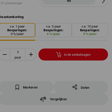
40
15 uitvoeringen
Kwantumkorting
v.a. 1 paar
v.a. 3 paar
v.a. 10 paar
Besparingen:
Besparingen:
Besparingen:
0
%/
paar
4
%/
paar
9
%/
paar
In de winkelwagen
paar
Markeren
Delen
Vergelijken