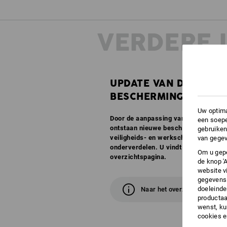
VERDERE 
UPDATE VAN DE
BESCHERMINGSKLASS
Uw optima
Door de aanpassing van EN ISO 2034
een soepe
ontstaan nieuwe beschermingsklass
gebruiken
veiligheids- en werkschoenen in de t
van gegev
onderverdelen. U vindt alle informat
Om u gepe
overzichtspagina.
de knop '
website v
gegevens 
doeleinde
Naar het overzicht
productaa
wenst, kun
cookies 