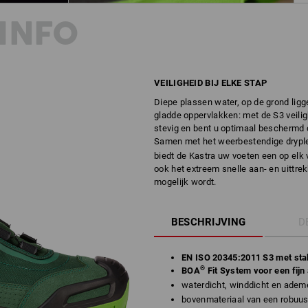
INFO
VEILIGHEID BIJ ELKE STAP
Diepe plassen water, op de grond ligg
gladde oppervlakken: met de S3 veilig
stevig en bent u optimaal beschermd d
Samen met het weerbestendige drypl
biedt de Kastra uw voeten een op elk 
ook het extreem snelle aan- en uittrek
mogelijk wordt.
BESCHRIJVING
D
EN ISO 20345:2011 S3 met stal
®
BOA
Fit System voor een fijn
waterdicht, winddicht en adem
bovenmateriaal van een robu