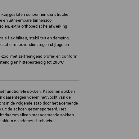
ankzij gesloten schoenriemconstructie
e en uitneembare binnenzool
gzolen, extra orthopedische afwerking
le flexibiliteit, stabiliteit en demping
 beschermt bovendien tegen slijtage en
R-zool met zelfreinigend profiel en conform
stendig en hittebestendig tot 200°C
t functionele sokken. Katoenen sokken
n daarentegen voeren het vocht van de
ocht in de volgende stap door het ademende
 uit de schoen getransporteerd. Het
kt daarom alleen met ademende sokken.
e sokken en ademend schoeisel
iten. Zo kan het principe ademend