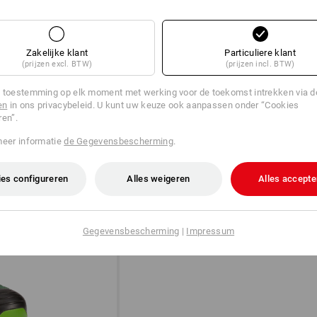
Zakelijke klant
Particuliere klant
(prijzen excl. BTW)
(prijzen incl. BTW)
 toestemming op elk moment met werking voor de toekomst intrekken via 
en
in ons privacybeleid. U kunt uw keuze ook aanpassen onder “Cookies
ren”.
DIAL IN!
meer informatie
de Gegevensbescherming
.
®
Het BOA
Fit-systeem met draaislu
®
stellen pasvorm. BOA
is ontwik
es configureren
Alles weigeren
Alles accepte
Gegevensbescherming
|
Impressum