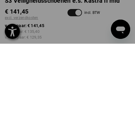
S3 Veiligheidsschoenen e.s. Kastra II mid
€ 141,45
incl. BTW
excl. verzendkosten
v.a. 1 paar:
€ 141,45
v.a. 3 paar:
€ 135,40
v.a. 10 paar:
€ 129,35
Levertijd ca. 3-5 werkdagen
KLEUR
MAAT
39
kiezen
kiezen
zwart / platina
Kwantumkorting
v.a. 1 paar
v.a. 3 paar
v.a. 10 paar
Besparingen:
Besparingen:
Besparingen:
0
%/
paar
4
%/
paar
9
%/
paar