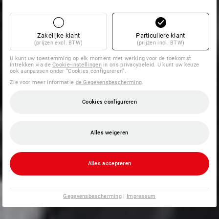
Zakelijke klant
Particuliere klant
(prijzen excl. BTW)
(prijzen incl. BTW)
U kunt uw toestemming op elk moment met werking voor de toekomst
intrekken via de
Cookie-instellingen
in ons privacybeleid. U kunt uw keuze
ook aanpassen onder “Cookies configureren”.
Zie voor meer informatie
de Gegevensbescherming
.
Cookies configureren
Alles weigeren
Alles accepteren
Gegevensbescherming
|
Impressum