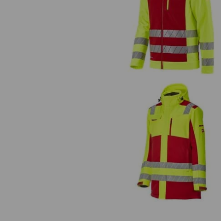
Veiligheids-softshell-jack e.s.mot
24/7
Veiligheids-softshellwinterpark
e.s.motion 24/7