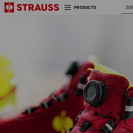
PRODUCTS
S3 Veiligheidsschoenen e.s.
rood /
Kastra II mid
signaalg