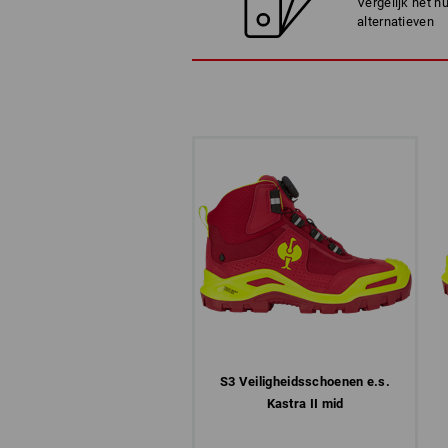
Vergelijk het h
alternatieven
S3 Veiligheids­schoenen e.s.
Kastra II mid