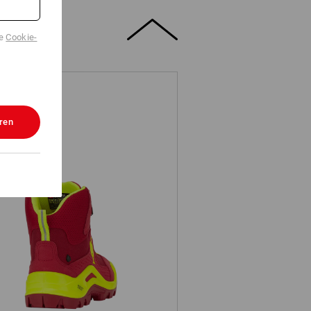
de
Cookie-
ren
Veiligheidsschoenen e.s. Kastra II
mid