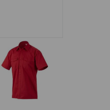
rkhemden e.s.classic, korte mouw