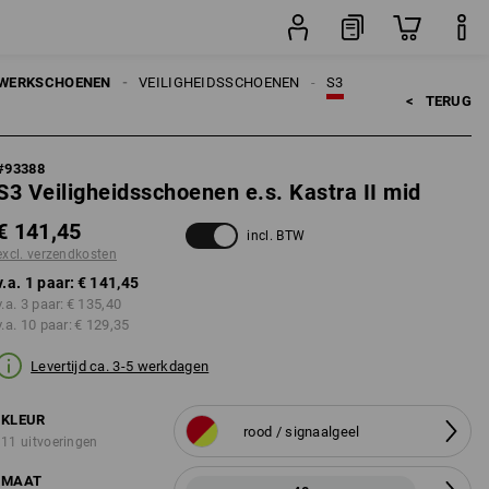
sten
paar
WERKSCHOENEN
VEILIGHEIDSSCHOENEN
S3
<   
TERUG
#
93388
S3 Veiligheidsschoenen e.s. Kastra II mid
€ 141,45
incl. BTW
excl. verzendkosten
v.a. 1 paar:
€ 141,45
v.a. 3 paar:
€ 135,40
v.a. 10 paar:
€ 129,35
Levertijd ca. 3-5 werkdagen
KLEUR
rood / signaalgeel
11 uitvoeringen
MAAT