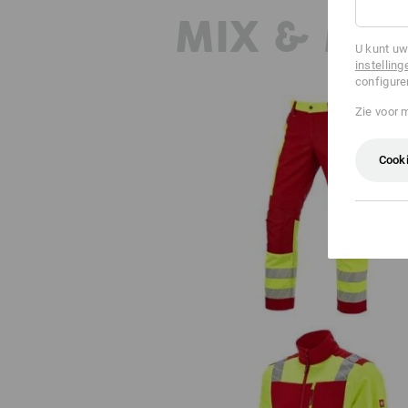
MIX & MA
U kunt uw
instelling
configure
Zie voor 
Cooki
Veiligheidswerkbroek e.s.motion 