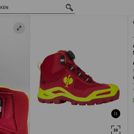
incl. BTW
€ 141,45
40
eel
excl. verzendko