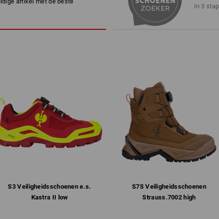
uidige artikel met de beste
ademende mesh-voering
In 3 sta
uitvoering vrij van leer
geen binnendringen van vuil d
volledige, anatomisch gevormd
®
biocage
tussenzool voor optima
flexibel, verhoogd zoolrooster
schokken
slijtvaste, slipvaste rubber/PU
SRC, antistatisch, brandstofbe
Gewicht: ca.
830
gram bij maat
44
Ademende schoenen werken alleen me
houden vocht vast. Functionele sokke
voet af naar buiten. Daar wordt het v
schoen-membraan op effectieve wijze
principe van ademende schoenen wer
Alleen de combinatie van functionel
transporteert zweet effectief naar bu
S3 Veiligheids­schoenen e.s.
S7S Veiligheids­schoenen
vermogen werken.
Kastra II low
Strauss.​7002 high
meer