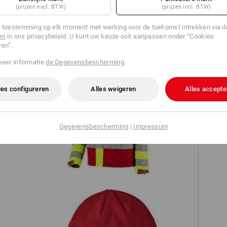
(prijzen excl. BTW)
(prijzen incl. BTW)
TCH
 toestemming op elk moment met werking voor de toekomst intrekken via 
en
in ons privacybeleid. U kunt uw keuze ook aanpassen onder “Cookies
ren”.
meer informatie
de Gegevensbescherming
.
es configureren
Alles weigeren
Alles accepte
Veiligheids winter-softshelljack
24/7
e.s.motion 24/7
Gegevensbescherming
|
Impressum
S3 