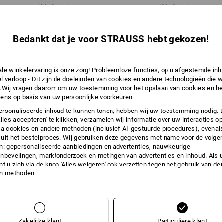
Meer informatie is te vinden op "Gege
Dezelfde functies:
Dezelfde functies:
Gegevensblad
Bedankt dat je voor STRAUSS hebt gekozen!
28
22
le winkelervaring is onze zorg! Probleemloze functies, op u afgestemde in
l verloop - Dit zijn de doeleinden van cookies en andere technologieën die w
.Wij vragen daarom om uw toestemming voor het opslaan van cookies en he
ens op basis van uw persoonlijke voorkeuren.
+4 andere functies
rsonaliseerde inhoud te kunnen tonen, hebben wij uw toestemming nodig. 
Alles accepteren' te klikken, verzamelen wij informatie over uw interacties o
ia cookies en andere methoden (inclusief AI-gestuurde procedures), evenal
uit het bestelproces. Wij gebruiken deze gegevens met name voor de volge
n: gepersonaliseerde aanbiedingen en advertenties, nauwkeurige
nbevelingen, marktonderzoek en metingen van advertenties en inhoud. Als u 
t u zich via de knop 'Alles weigeren' ook verzetten tegen het gebruik van der
en methoden.
Alle details vergelijken
Zakelijke klant
Particuliere klant