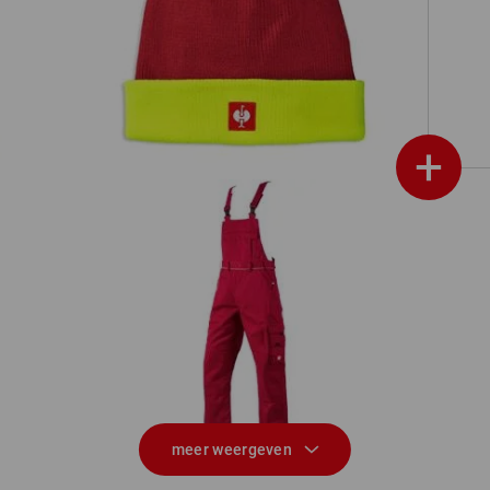
ion
Gebreide muts e.s.motion 24/7
+
a
Tuinbroek e.s.classic
We
meer weergeven