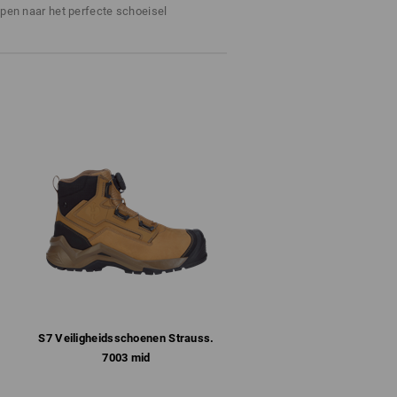
ppen naar het perfecte schoeisel
ankzij gesloten schoenriemconstructie
e en uitneembare binnenzool
le flexibiliteit, stabiliteit en demping
 beschermt bovendien tegen slijtage en
R-zool met zelfreinigend profiel en conform
stendig en hittebestendig tot 200°C
t functionele sokken. Katoenen sokken
n daarentegen voeren het vocht van de
ocht in de volgende stap door het ademende
 uit de schoen getransporteerd. Het
kt daarom alleen met ademende sokken.
e sokken en ademend schoeisel
iten. Zo kan het principe ademend
S7 Veiligheids­schoenen Strauss.​
7003 mid