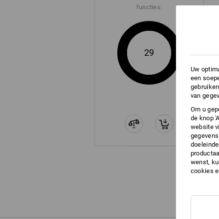
functies:
29
Uw optima
een soepe
gebruiken
van gegev
Om u gepe
de knop '
website v
gegevens 
doeleinde
productaa
wenst, kun
cookies 