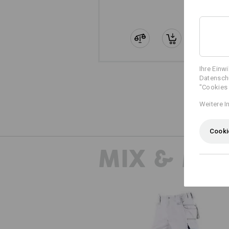
Ihre Einw
Datenschu
"Cookies 
Weitere I
Cooki
MIX & MA