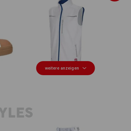
3 i
 low
Softshell Weste e.s.motion 2020
weitere anzeigen
YLES