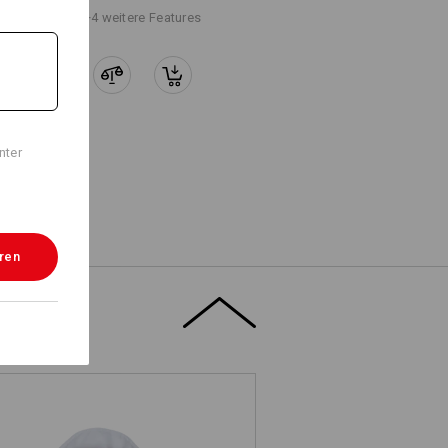
+4 weitere Features
nter
eren