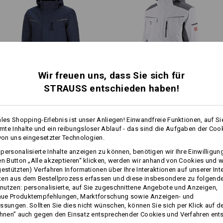
bei schweißtreibenden Jobs.
Material:
Oberstoff
100
%
Polyester
(ca. 335 
Futter
100
%
Polyester
Wattierung
100
%
Polyester
Pflegehinweise:
Maschinenwäsche 40 °C
Wir freuen uns, dass Sie sich für
1
Nicht im Trockner trocknen
STRAUSS entschieden haben!
/
4
Nicht trockenreinigen
Winter­ Funktions­-Pilotenjacke
Softshell­jacke e.s.​motion
e.s.​motion denim
ales Shopping-Erlebnis ist unser Anliegen! Einwandfreie Funktionen, auf Si
te Inhalte und ein reibungsloser Ablauf - das sind die Aufgaben der Coo
 von uns eingesetzter Technologien.
Gleiche Features:
Gleiche Features:
personalisierte Inhalte anzeigen zu können, benötigen wir Ihre Einwilligu
mehr
Wärmeschicht
en Button „Alle akzeptieren“ klicken, werden wir anhand von Cookies und w
gestützten) Verfahren Informationen über Ihre Interaktionen auf unserer Int
ten aus dem Bestellprozess erfassen und diese insbesondere zu folgend
24
24
utzen: personalisierte, auf Sie zugeschnittene Angebote und Anzeigen,
ue Produktempfehlungen, Marktforschung sowie Anzeigen- und
Personalisierung:
ssungen. Sollten Sie dies nicht wünschen, können Sie sich per Klick auf d
ehnen” auch gegen den Einsatz entsprechender Cookies und Verfahren ent
Selbst gestalten