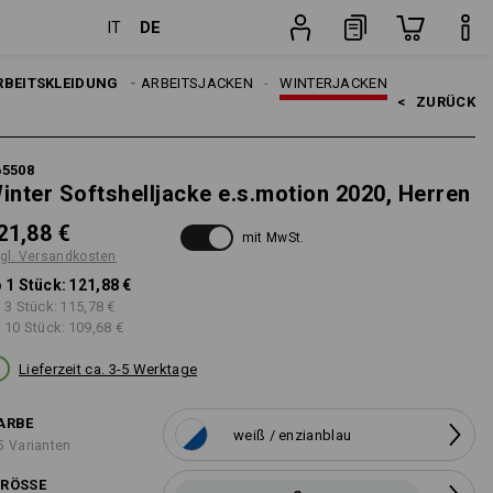
DE
IT
sten
Stück
RBEITSKLEIDUNG
HERREN
ARBEITSJACKEN
WINTERJACKEN
<   
ZURÜCK
65508
inter Softshelljacke e.s.motion 2020, Herren
21,88 €
mit MwSt.
gl. Versandkosten
 1 Stück:
121,88 €
 3 Stück:
115,78 €
 10 Stück:
109,68 €
Lieferzeit ca. 3-5 Werktage
ARBE
weiß / enzianblau
5 Varianten
RÖSSE