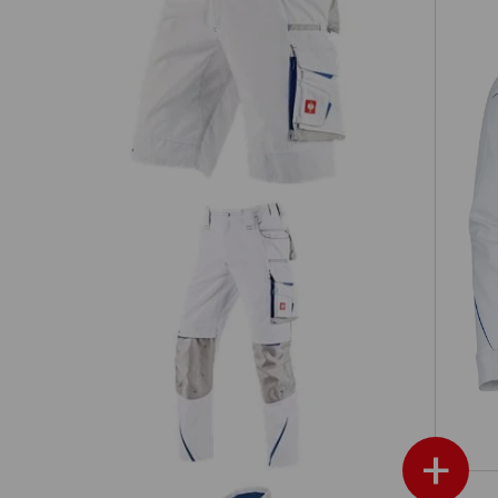
Short e.s.motion 2020
W
Bundhose e.s.motion 2020 Winter,
Herren
+