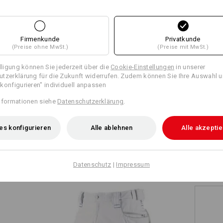
+4 weitere Features
+4 weitere Features
Firmenkunde
Privatkunde
(Preise ohne MwSt.)
(Preise mit MwSt.)
illigung können Sie jederzeit über die
Cookie-Einstellungen
in unserer
tzerklärung für die Zukunft widerrufen. Zudem können Sie Ihre Auswahl u
konfigurieren" individuell anpassen
Alle Details vergleichen
nformationen siehe
Datenschutzerklärung
.
es konfigurieren
Alle ablehnen
Alle akzepti
TCH
Datenschutz
|
Impressum