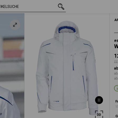
mit MwSt.
121,88 €
S
lau
zzgl. Versandko
A
#
W
1
zz
ab
ab
ab
F
1
G