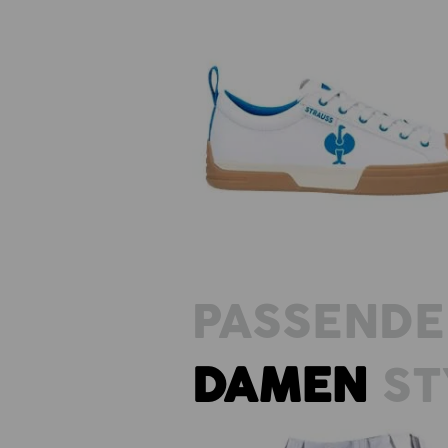
S1 Sicherheitsschuhe e.s. Yatala
PASSENDE
DAMEN
ST