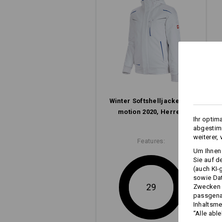
Winter­ Softshell­jacke e.s.​
motion 2020, Herren
Ihr optim
abgestimm
weiterer,
Features:
Um Ihnen 
Sie auf d
(auch KI-
sowie Da
29
Zwecken n
passgena
Inhaltsme
“Alle abl