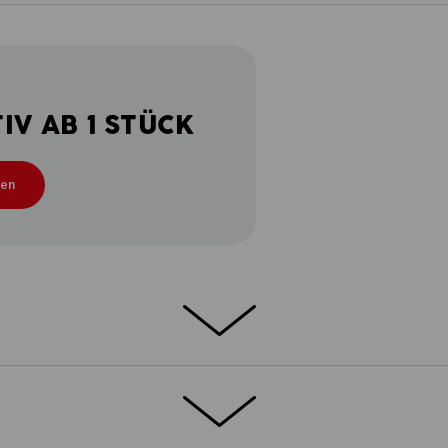
V AB 1 STÜCK
ten
NGUNGEN
– kein Wetter für eine Softshelljacke? Wir
t auf den leichten Komfort und starken