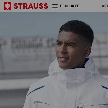
PRODUKTE
Winter Softshelljacke
weiß /
e.s.motion 2020, Herren
enzianb