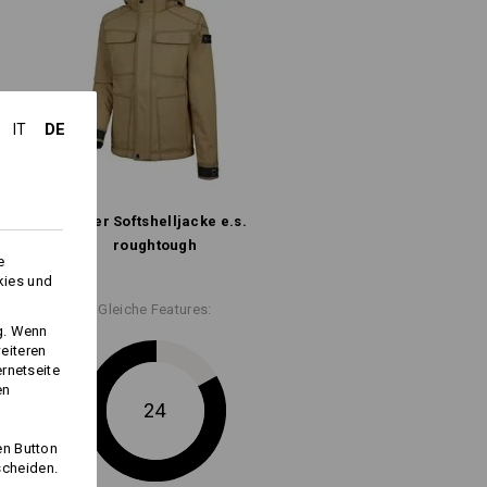
g/m²)
DE
IT
Nicht bleichen
Kalt bügeln
Winter­ Softshell­jacke e.s.​
roughtough
e
kies und
Gleiche Features:
ng. Wenn
Wetterschutzschicht
eiteren
ernetseite
en
24
en Button
scheiden.
Logoservice