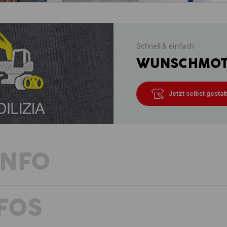
Schnell & einfach
WUNSCHMOTI
Jetzt selbst gestal
INFO
FOS
SOFTE LÖSUNG FÜR HARTE BEDI
Frostige Temperaturen, Niederschlag 
finden doch! Wer auch im Winter nich