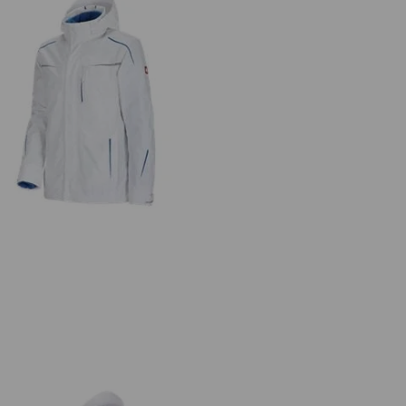
n 1 Funktionsjacke e.s.motion 2020,
Herren