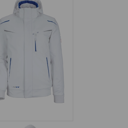
inter Softshelljacke e.s.motion
2020, Herren