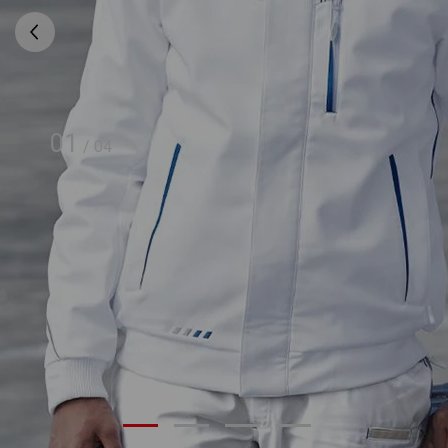
01
/
04