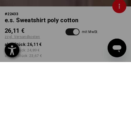
#
22433
e.s. Sweatshirt poly cotton
26,11 €
mit MwSt.
zzgl. Versandkosten
ab 1 Stück:
26,11 €
ab 30 Stück:
24,89 €
ab 100 Stück:
23,67 €
Lieferzeit ca. 3-5 Werktage
FARBE
GRÖSSE
S
wählen
wählen
kastanie
Mengenrabatt
ab 1 Stück
ab 30 Stück
ab 100 Stück