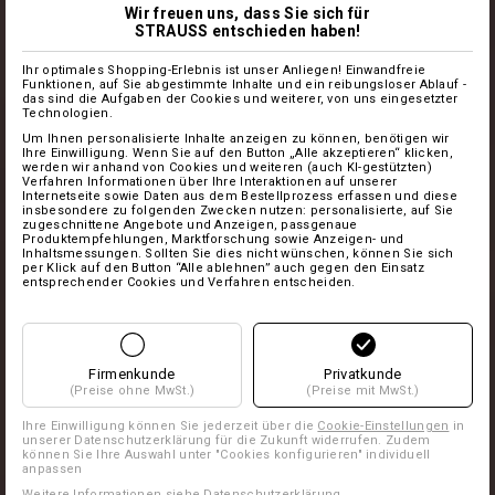
Wir freuen uns, dass Sie sich für
STRAUSS entschieden haben!
Ihr optimales Shopping-Erlebnis ist unser Anliegen! Einwandfreie
Funktionen, auf Sie abgestimmte Inhalte und ein reibungsloser Ablauf -
das sind die Aufgaben der Cookies und weiterer, von uns eingesetzter
Technologien.
Um Ihnen personalisierte Inhalte anzeigen zu können, benötigen wir
Ihre Einwilligung. Wenn Sie auf den Button „Alle akzeptieren“ klicken,
werden wir anhand von Cookies und weiteren (auch KI-gestützten)
Verfahren Informationen über Ihre Interaktionen auf unserer
Internetseite sowie Daten aus dem Bestellprozess erfassen und diese
insbesondere zu folgenden Zwecken nutzen: personalisierte, auf Sie
zugeschnittene Angebote und Anzeigen, passgenaue
Produktempfehlungen, Marktforschung sowie Anzeigen- und
Inhaltsmessungen. Sollten Sie dies nicht wünschen, können Sie sich
per Klick auf den Button “Alle ablehnen” auch gegen den Einsatz
entsprechender Cookies und Verfahren entscheiden.
Firmenkunde
Privatkunde
(Preise ohne MwSt.)
(Preise mit MwSt.)
Ihre Einwilligung können Sie jederzeit über die
Cookie-Einstellungen
in
unserer Datenschutzerklärung für die Zukunft widerrufen. Zudem
können Sie Ihre Auswahl unter "Cookies konfigurieren" individuell
anpassen
Weitere Informationen siehe
Datenschutzerklärung
.