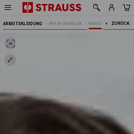
ZURÜCK    >
ARBEITSKLEIDUNG
THEMEN
E.S. KOLLEKTIONEN IM ÜBERBLICK
BASICS