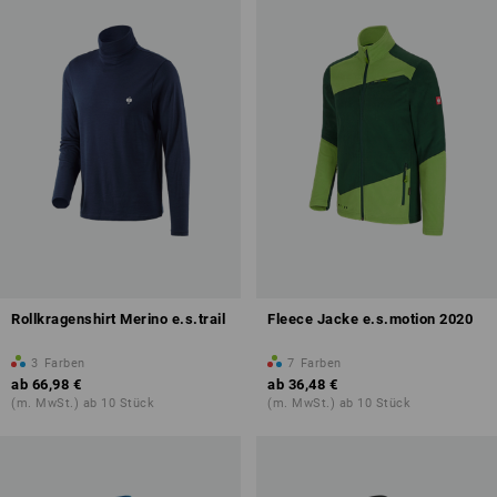
Rollkragenshirt Merino e.s.trail
Fleece Jacke e.s.motion 2020
3
Farben
7
Farben
ab
66,98 €
ab
36,48 €
(m. MwSt.) ab 10 Stück
(m. MwSt.) ab 10 Stück