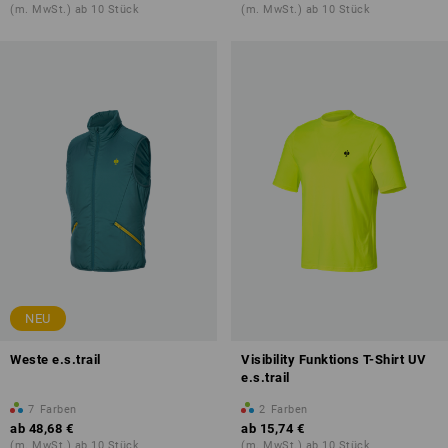
(m. MwSt.) ab 10 Stück
(m. MwSt.) ab 10 Stück
NEU
Weste e.s.trail
Visibility Funktions T-Shirt UV
e.s.trail
7
Farben
2
Farben
ab
48,68 €
ab
15,74 €
(m. MwSt.) ab 10 Stück
(m. MwSt.) ab 10 Stück