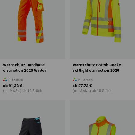
Warnschutz Bundhose
Warnschutz Softsh.Jacke
e.s.motion 2020 Winter
softlight e.s.motion 2020
2
Farben
2
Farben
ab
91,38 €
ab
87,72 €
(m. MwSt.) ab 10 Stück
(m. MwSt.) ab 10 Stück