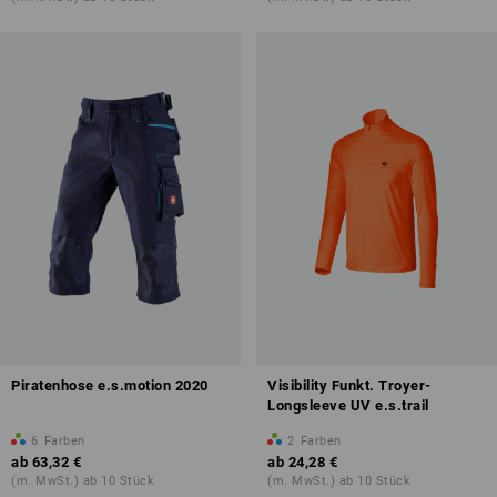
Piratenhose e.s.motion 2020
Visibility Funkt. Troyer-
Longsleeve UV e.s.trail
6
Farben
2
Farben
ab
63,32 €
ab
24,28 €
(m. MwSt.) ab 10 Stück
(m. MwSt.) ab 10 Stück