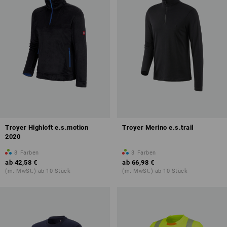
Troyer Highloft e.s.motion
Troyer Merino e.s.trail
2020
8
Farben
3
Farben
ab
42,58 €
ab
66,98 €
(m. MwSt.) ab 10 Stück
(m. MwSt.) ab 10 Stück