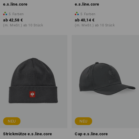
e.s.line.core
e.s.line.core
5
Farben
5
Farben
ab
42,58 €
ab
40,14 €
(m. MwSt.) ab 10 Stück
(m. MwSt.) ab 10 Stück
NEU
NEU
Strickmütze e.s.line.core
Cap e.s.line.core