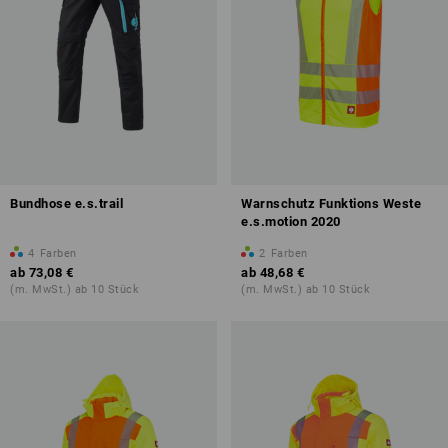
Bundhose e.s.trail
Warnschutz Funktions Weste
e.s.motion 2020
4
Farben
2
Farben
ab
73,08 €
ab
48,68 €
(m. MwSt.) ab 10 Stück
(m. MwSt.) ab 10 Stück