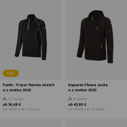
NEU
Funkt.-Troyer thermo stretch
Kapuzen Fleece Jacke
e.s.motion 2020
e.s.motion 2020
13
Farben
6
Farben
ab
36,48 €
ab
43,80 €
(m. MwSt.) ab 10 Stück
(m. MwSt.) ab 10 Stück