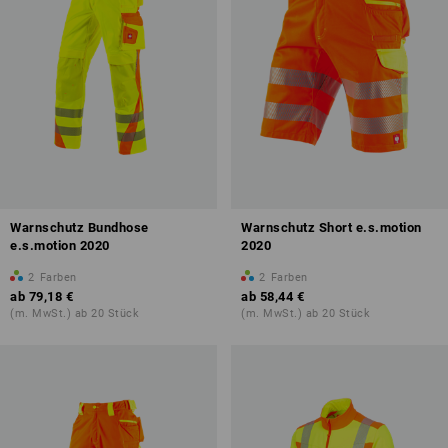
Warnschutz Bundhose
Warnschutz Short e.s.motion
e.s.motion 2020
2020
2
Farben
2
Farben
ab
79,18 €
ab
58,44 €
(m. MwSt.) ab 20 Stück
(m. MwSt.) ab 20 Stück