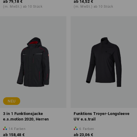
ab
79,18 €
ab
14,52 €
(m. MwSt.) ab 10 Stück
(m. MwSt.) ab 10 Stück
NEU
3 in 1 Funktionsjacke
Funktions Troyer-Longsleeve
e.s.motion 2020, Herren
UV e.s.trail
14
Farben
6
Farben
ab
158,48 €
ab
23,06 €