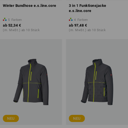
Winter Bundhose e.s.line.core
3 in 1 Funktionsjacke
e.s.line.core
5
Farben
4
Farben
ab
52,34 €
ab
97,48 €
(m. MwSt.) ab 10 Stück
(m. MwSt.) ab 10 Stück
NEU
NEU