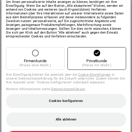
Um Ihnen personalisierte Inhalte anzeigen zu können, benötigen wir Ihre
Einwilligung. Wenn Sie auf den Button „Alle akzeptieren“ klicken, werden wir
anhand von Cookies und weiteren (auch KI-gestützten) Verfahren
Informationen über Ihre Interaktionen auf unserer Internetseite sowie Daten
aus dem Bestellprozess erfassen und diese insbesondere zu folgenden
Zwecken nutzen: personalisierte, auf Sie zugeschnittene Angebote und
Anzeigen, passgenaue Produktempfehlungen, Marktforschung sowie
Anzeigen- und Inhaltsmessungen. Sollten Sie dies nicht wünschen, können
Sie sich per Klick auf den Button “Alle ablehnen” auch gegen den Einsatz
entsprechender Cookies und Verfahren entscheiden.
Firmenkunde
Privatkunde
(Preise ohne MwSt.)
(Preise mit MwSt.)
Ihre Einwilligung können Sie jederzeit über die
Cookie-Einstellungen
in
unserer Datenschutzerklärung für die Zukunft widerrufen. Zudem können Sie
Ihre Auswahl unter "Cookies konfigurieren" individuell anpassen
Weitere Informationen siehe
Datenschutzerklärung
.
Regenbundhose e.s.motion
Regenjacke e.s.motion 2020
2020 superflex
superflex
Cookies konfigurieren
8
Farben
8
Farben
ab
48,68 €
ab
66,98 €
Alle ablehnen
(m. MwSt.) ab 10 Stück
(m. MwSt.) ab 10 Stück