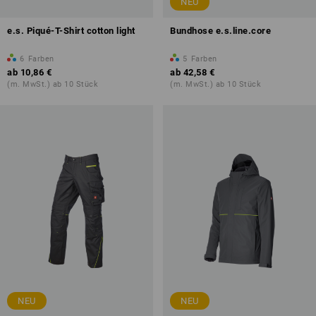
NEU
e.s. Piqué-T-Shirt cotton light
Bundhose e.s.line.core
6
Farben
5
Farben
ab
10,86 €
ab
42,58 €
(m. MwSt.) ab 10 Stück
(m. MwSt.) ab 10 Stück
NEU
NEU