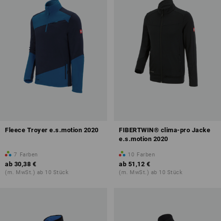
Fleece Troyer e.s.motion 2020
FIBERTWIN® clima-pro Jacke
e.s.motion 2020
7
Farben
10
Farben
ab
30,38 €
ab
51,12 €
(m. MwSt.) ab 10 Stück
(m. MwSt.) ab 10 Stück