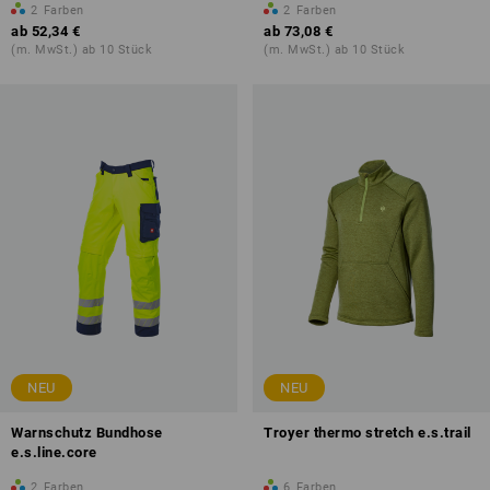
2
Farben
2
Farben
ab
52,34 €
ab
73,08 €
(m. MwSt.) ab 10 Stück
(m. MwSt.) ab 10 Stück
NEU
NEU
Warnschutz Bundhose
Troyer thermo stretch e.s.trail
e.s.line.core
2
Farben
6
Farben