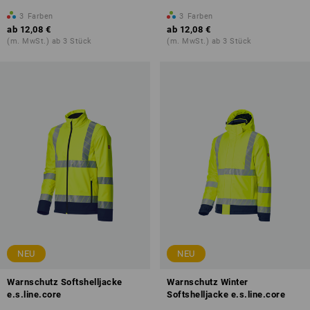
3
Farben
3
Farben
ab
12,08 €
ab
12,08 €
(m. MwSt.) ab 3 Stück
(m. MwSt.) ab 3 Stück
NEU
NEU
Warnschutz Softshelljacke
Warnschutz Winter
e.s.line.core
Softshelljacke e.s.line.core