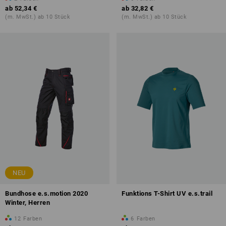
ab
52,34 €
ab
32,82 €
(m. MwSt.) ab 10 Stück
(m. MwSt.) ab 10 Stück
NEU
Bundhose e.s.motion 2020
Funktions T-Shirt UV e.s.trail
Winter, Herren
12
Farben
6
Farben