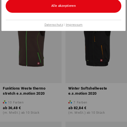
Alle akzeptieren
Datenschutz
|
Impressum
Funktions Weste thermo
Winter Softshellweste
stretch e.s.motion 2020
e.s.motion 2020
10
Farben
7
Farben
ab
36,48 €
ab
82,84 €
(m. MwSt.) ab 10 Stück
(m. MwSt.) ab 10 Stück