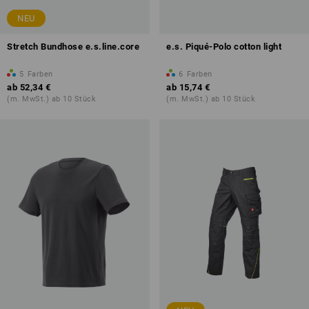
NEU
Stretch Bundhose e.s.line.core
e.s. Piqué-Polo cotton light
5
Farben
6
Farben
ab
52,34 €
ab
15,74 €
(m. MwSt.) ab 10 Stück
(m. MwSt.) ab 10 Stück