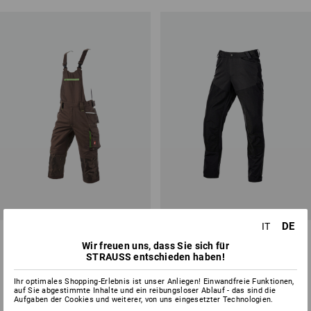
DE
IT
Piratenlatzhose e.s.motion
Hybrid Funktionshose e.s.trail
Wir freuen uns, dass Sie sich für
2020
STRAUSS entschieden haben!
5
Farben
6
Farben
ab
73,08 €
ab
60,88 €
Ihr optimales Shopping-Erlebnis ist unser Anliegen! Einwandfreie Funktionen,
auf Sie abgestimmte Inhalte und ein reibungsloser Ablauf - das sind die
(m. MwSt.) ab 10 Stück
(m. MwSt.) ab 10 Stück
Aufgaben der Cookies und weiterer, von uns eingesetzter Technologien.