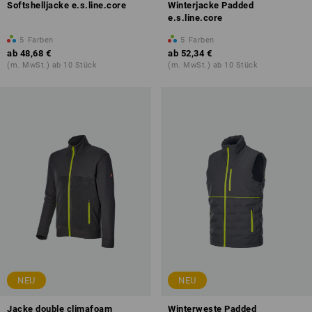
Softshelljacke e.s.line.core
Winterjacke Padded
e.s.line.core
5
Farben
5
Farben
ab
48,68 €
ab
52,34 €
(m. MwSt.) ab 10 Stück
(m. MwSt.) ab 10 Stück
NEU
NEU
Jacke double climafoam
Winterweste Padded