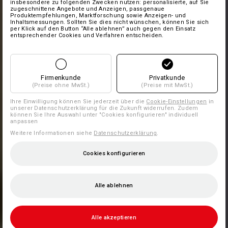
insbesondere zu folgenden Zwecken nutzen: personalisierte, auf Sie
zugeschnittene Angebote und Anzeigen, passgenaue
Produktempfehlungen, Marktforschung sowie Anzeigen- und
Inhaltsmessungen. Sollten Sie dies nicht wünschen, können Sie sich
per Klick auf den Button “Alle ablehnen” auch gegen den Einsatz
entsprechender Cookies und Verfahren entscheiden.
Firmenkunde
Privatkunde
(Preise ohne MwSt.)
(Preise mit MwSt.)
Ihre Einwilligung können Sie jederzeit über die
Cookie-Einstellungen
in
unserer Datenschutzerklärung für die Zukunft widerrufen. Zudem
können Sie Ihre Auswahl unter "Cookies konfigurieren" individuell
anpassen
Weitere Informationen siehe
Datenschutzerklärung
.
Cookies konfigurieren
Alle ablehnen
Alle akzeptieren