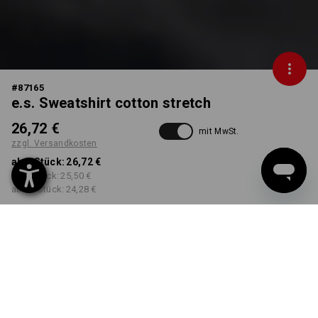
#
87165
e.s. Sweatshirt cotton stretch
26,72 €
mit MwSt.
zzgl. Versandkosten
ab 1 Stück:
26,72 €
ab 5 Stück:
25,50 €
ab 30 Stück:
24,28 €
Lieferzeit ca. 3-5 Werktage
FARBE
GRÖSSE
XS
wählen
wählen
schlammgrün