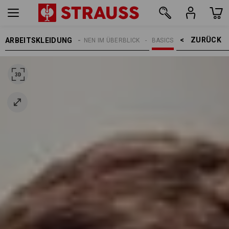
ZURÜCK    >
ARBEITSKLEIDUNG
THEMEN
E.S. KOLLEKTIONEN IM ÜBERBLICK
BASICS