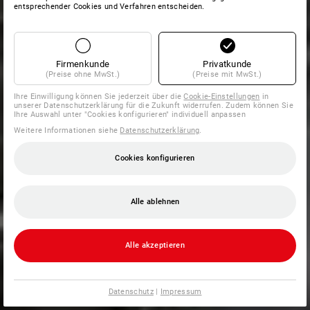
entsprechender Cookies und Verfahren entscheiden.
Firmenkunde
Privatkunde
(Preise ohne MwSt.)
(Preise mit MwSt.)
Ihre Einwilligung können Sie jederzeit über die
Cookie-Einstellungen
in
unserer Datenschutzerklärung für die Zukunft widerrufen. Zudem können Sie
Ihre Auswahl unter "Cookies konfigurieren" individuell anpassen
Weitere Informationen siehe
Datenschutzerklärung
.
Cookies konfigurieren
Alle ablehnen
Alle akzeptieren
Datenschutz
|
Impressum