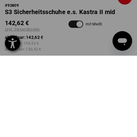
#
93809
S3 Sicherheitsschuhe e.s. Kastra II mid
142,62 €
mit MwSt.
zzgl. Versandkosten
ab 1 Paar:
142,62 €
ab 3 Paar:
136,52 €
ab 10 Paar:
130,42 €
Lieferzeit ca. 3-5 Werktage
FARBE
GRÖSSE
39
wählen
wählen
anthrazit / warngelb
Mengenrabatt
ab 1 Paar
ab 3 Paar
ab 10 Paar
Ersparnis:
Ersparnis:
Ersparnis:
0
%/
Paar
4
%/
Paar
9
%/
Paar