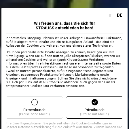
DE
IT
Wir freuen uns, dass Sie sich für
STRAUSS entschieden haben!
Ihr optimales Shopping-Erlebnis ist unser Anliegen! Einwandfreie Funktionen,
auf Sie abgestimmte Inhalte und ein reibungsloser Ablauf - das sind die
Aufgaben der Cookies und weiterer, von uns eingesetzter Technologien.
Um Ihnen personalisierte Inhalte anzeigen zu können, benötigen wir Ihre
Einwilligung. Wenn Sie auf den Button „Alle akzeptieren“ klicken, werden wir
anhand von Cookies und weiteren (auch KI-gestützten) Verfahren
Informationen über Ihre Interaktionen auf unserer Internetseite sowie Daten
aus dem Bestellprozess erfassen und diese insbesondere zu folgenden
Zwecken nutzen: personalisierte, auf Sie zugeschnittene Angebote und
Anzeigen, passgenaue Produktempfehlungen, Marktforschung sowie
Anzeigen- und Inhaltsmessungen. Sollten Sie dies nicht wünschen, können
Sie sich per Klick auf den Button “Alle ablehnen” auch gegen den Einsatz
entsprechender Cookies und Verfahren entscheiden.
Firmenkunde
Privatkunde
(Preise ohne MwSt.)
(Preise mit MwSt.)
Ihre Einwilligung können Sie jederzeit über die
Cookie-Einstellungen
in
unserer Datenschutzerklärung für die Zukunft widerrufen. Zudem können Sie