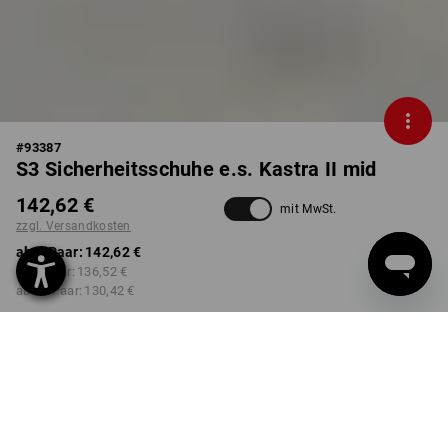
#
93387
S3 Sicherheitsschuhe e.s. Kastra II mid
142,62 €
mit MwSt.
zzgl. Versandkosten
ab 1 Paar:
142,62 €
ab 3 Paar:
136,52 €
ab 10 Paar:
130,42 €
Lieferzeit ca. 3-5 Werktage
FARBE
GRÖSSE
40
wählen
wählen