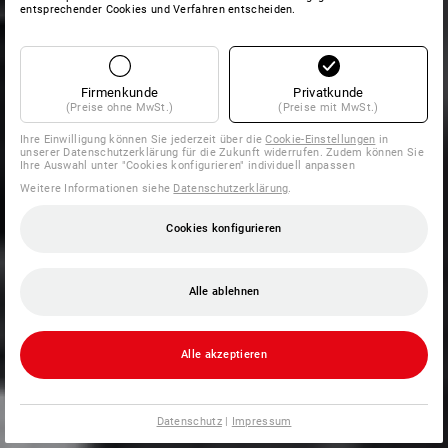
entsprechender Cookies und Verfahren entscheiden.
Firmenkunde
Privatkunde
(Preise ohne MwSt.)
(Preise mit MwSt.)
Ihre Einwilligung können Sie jederzeit über die
Cookie-Einstellungen
in
unserer Datenschutzerklärung für die Zukunft widerrufen. Zudem können Sie
Ihre Auswahl unter "Cookies konfigurieren" individuell anpassen
Weitere Informationen siehe
Datenschutzerklärung
.
Cookies konfigurieren
Alle ablehnen
Alle akzeptieren
Datenschutz
|
Impressum