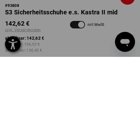
#
93808
S3 Sicherheitsschuhe e.s. Kastra II mid
142,62 €
mit MwSt.
zzgl. Versandkosten
ab 1 Paar:
142,62 €
ab 3 Paar:
136,52 €
ab 10 Paar:
130,42 €
Lieferzeit ca. 3-5 Werktage
FARBE
GRÖSSE
39
wählen
wählen
schwarz / platin
Mengenrabatt
ab 1 Paar
ab 3 Paar
ab 10 Paar
Ersparnis:
Ersparnis:
Ersparnis:
0
%/
Paar
4
%/
Paar
9
%/
Paar