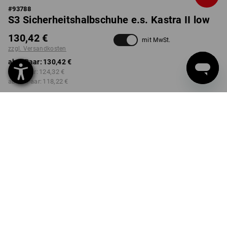
#
93788
S3 Sicherheitshalbschuhe e.s. Kastra II low
130,42 €
mit MwSt.
zzgl. Versandkosten
ab 1 Paar:
130,42 €
ab 3 Paar:
124,32 €
ab 10 Paar:
118,22 €
Lieferzeit ca. 3-5 Werktage
FARBE
GRÖSSE
39
wählen
wählen
schwarz / platin
Mengenrabatt
ab 1 Paar
ab 3 Paar
ab 10 Paar
Ersparnis:
Ersparnis:
Ersparnis:
0
%/
Paar
5
%/
Paar
9
%/
Paar