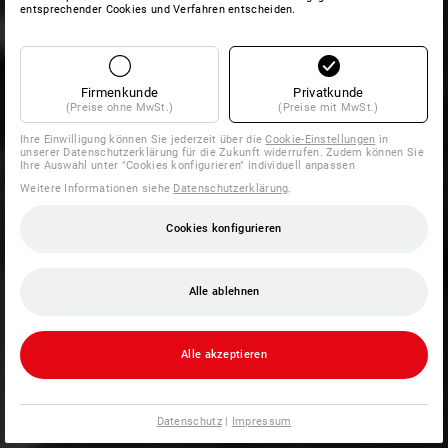
entsprechender Cookies und Verfahren entscheiden.
Firmenkunde
Privatkunde
(Preise ohne MwSt.)
(Preise mit MwSt.)
Ihre Einwilligung können Sie jederzeit über die
Cookie-Einstellungen
in
unserer Datenschutzerklärung für die Zukunft widerrufen. Zudem können Sie
Ihre Auswahl unter "Cookies konfigurieren" individuell anpassen
Weitere Informationen siehe
Datenschutzerklärung
.
Cookies konfigurieren
Alle ablehnen
Alle akzeptieren
Datenschutz
|
Impressum