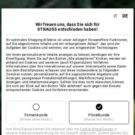
DE
IT
Wir freuen uns, dass Sie sich für
STRAUSS entschieden haben!
Ihr optimales Shopping-Erlebnis ist unser Anliegen! Einwandfreie Funktionen,
auf Sie abgestimmte Inhalte und ein reibungsloser Ablauf - das sind die
Aufgaben der Cookies und weiterer, von uns eingesetzter Technologien.
Um Ihnen personalisierte Inhalte anzeigen zu können, benötigen wir Ihre
Einwilligung. Wenn Sie auf den Button „Alle akzeptieren“ klicken, werden wir
anhand von Cookies und weiteren (auch KI-gestützten) Verfahren
Informationen über Ihre Interaktionen auf unserer Internetseite sowie Daten
aus dem Bestellprozess erfassen und diese insbesondere zu folgenden
Zwecken nutzen: personalisierte, auf Sie zugeschnittene Angebote und
Anzeigen, passgenaue Produktempfehlungen, Marktforschung sowie
Anzeigen- und Inhaltsmessungen. Sollten Sie dies nicht wünschen, können
Sie sich per Klick auf den Button “Alle ablehnen” auch gegen den Einsatz
entsprechender Cookies und Verfahren entscheiden.
Firmenkunde
Privatkunde
(Preise ohne MwSt.)
(Preise mit MwSt.)
Ihre Einwilligung können Sie jederzeit über die
Cookie-Einstellungen
in
unserer Datenschutzerklärung für die Zukunft widerrufen. Zudem können Sie