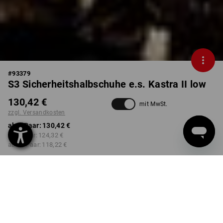
#
93379
S3 Sicherheitshalbschuhe e.s. Kastra II low
130,42 €
mit MwSt.
zzgl. Versandkosten
ab 1 Paar:
130,42 €
ab 3 Paar:
124,32 €
ab 10 Paar:
118,22 €
Lieferzeit ca. 3-5 Werktage
FARBE
GRÖSSE
40
wählen
wählen