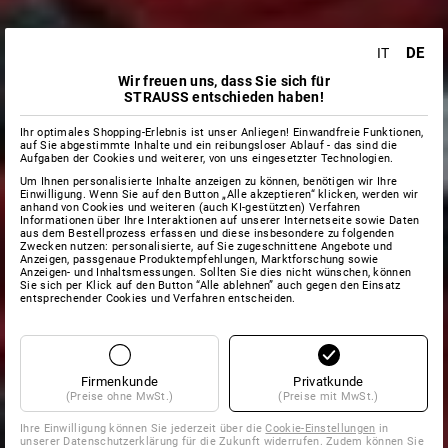
DE
IT
Wir freuen uns, dass Sie sich für
STRAUSS entschieden haben!
Ihr optimales Shopping-Erlebnis ist unser Anliegen! Einwandfreie Funktionen,
auf Sie abgestimmte Inhalte und ein reibungsloser Ablauf - das sind die
Aufgaben der Cookies und weiterer, von uns eingesetzter Technologien.
Um Ihnen personalisierte Inhalte anzeigen zu können, benötigen wir Ihre
Einwilligung. Wenn Sie auf den Button „Alle akzeptieren“ klicken, werden wir
anhand von Cookies und weiteren (auch KI-gestützten) Verfahren
Informationen über Ihre Interaktionen auf unserer Internetseite sowie Daten
aus dem Bestellprozess erfassen und diese insbesondere zu folgenden
Zwecken nutzen: personalisierte, auf Sie zugeschnittene Angebote und
Anzeigen, passgenaue Produktempfehlungen, Marktforschung sowie
Anzeigen- und Inhaltsmessungen. Sollten Sie dies nicht wünschen, können
Sie sich per Klick auf den Button “Alle ablehnen” auch gegen den Einsatz
entsprechender Cookies und Verfahren entscheiden.
Firmenkunde
Privatkunde
(Preise ohne MwSt.)
(Preise mit MwSt.)
Ihre Einwilligung können Sie jederzeit über die
Cookie-Einstellungen
in
unserer Datenschutzerklärung für die Zukunft widerrufen. Zudem können Sie