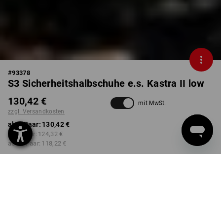
#
93378
S3 Sicherheitshalbschuhe e.s. Kastra II low
130,42 €
mit MwSt.
zzgl. Versandkosten
ab 1 Paar:
130,42 €
ab 3 Paar:
124,32 €
ab 10 Paar:
118,22 €
Lieferzeit ca. 3-5 Werktage
FARBE
GRÖSSE
40
wählen
wählen