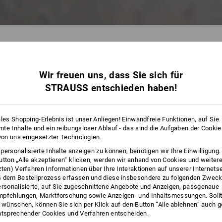
Wir freuen uns, dass Sie sich für
34 Arti
STRAUSS entschieden haben!
ales Shopping-Erlebnis ist unser Anliegen! Einwandfreie Funktionen, auf Sie
te Inhalte und ein reibungsloser Ablauf - das sind die Aufgaben der Cooki
 von uns eingesetzter Technologien.
personalisierte Inhalte anzeigen zu können, benötigen wir Ihre Einwilligung
utton „Alle akzeptieren“ klicken, werden wir anhand von Cookies und weiter
zten) Verfahren Informationen über Ihre Interaktionen auf unserer Internets
 dem Bestellprozess erfassen und diese insbesondere zu folgenden Zwec
ersonalisierte, auf Sie zugeschnittene Angebote und Anzeigen, passgenaue
pfehlungen, Marktforschung sowie Anzeigen- und Inhaltsmessungen. Sollt
t wünschen, können Sie sich per Klick auf den Button “Alle ablehnen” auch 
ntsprechender Cookies und Verfahren entscheiden.