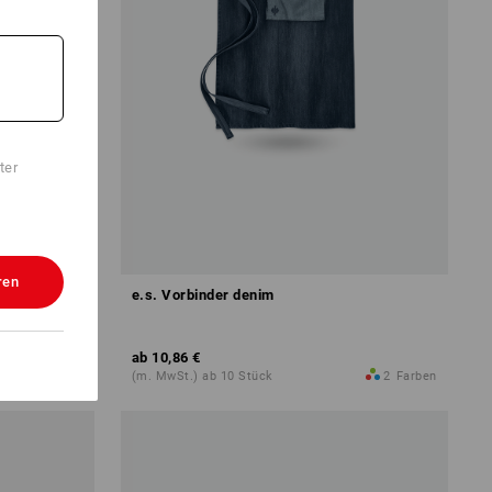
ter
ren
e.s. Vorbinder denim
ab
10,86 €
10
Farben
(m. MwSt.) ab 10 Stück
2
Farben