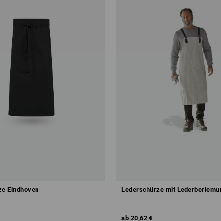
ze Eindhoven
Lederschürze mit Lederberiemu
ab
20,62 €