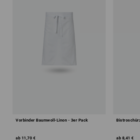
Vorbinder Baumwoll-Linon - 3er Pack
Bistroschür
ab
11,70 €
ab
8,41 €