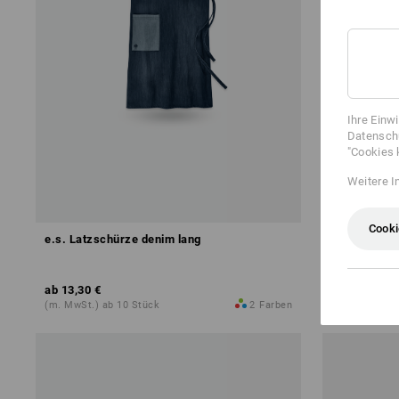
Ihre Einw
Datenschu
"Cookies 
Weitere I
Cooki
e.s. Latzschürze denim lang
Latzschürze
ab
13,30 €
ab
13,41 €
(m. MwSt.) ab 10 Stück
2
Farben
(m. MwSt.) a