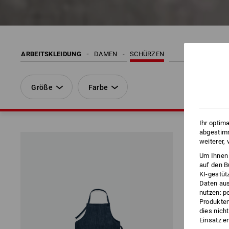
ARBEITSKLEIDUNG
DAMEN
SCHÜRZEN
Größe
Farbe
Ihr optim
abgestimm
weiterer,
Um Ihnen 
auf den B
KI-gestüt
Daten aus
nutzen: p
Produktem
dies nich
Einsatz e