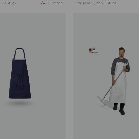
b 20 Stück
11
Farben
(m. MwSt.) ab 20 Stück