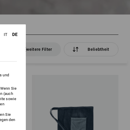
DE
IT
kel
weitere Filter
Beliebtheit
es und
. Wenn Sie
en (auch
eite sowie
ken
en Sie
gegen den