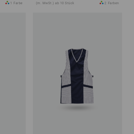
1
Farbe
(m. MwSt.) ab 10 Stück
2
Farben