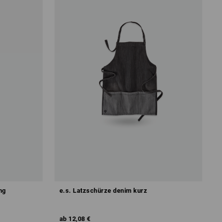
ng
e.s. Latzschürze denim kurz
ab
12,08 €