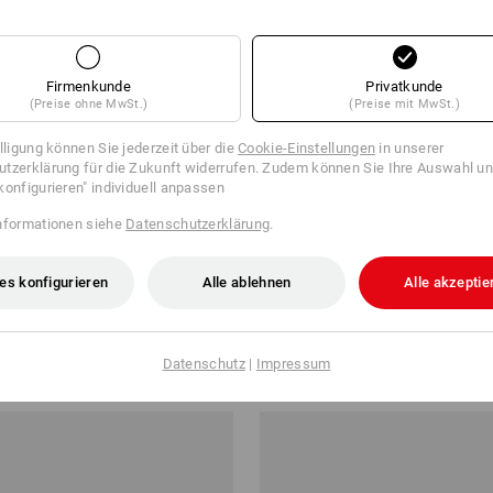
Firmenkunde
Privatkunde
(Preise ohne MwSt.)
(Preise mit MwSt.)
illigung können Sie jederzeit über die
Cookie-Einstellungen
in unserer
tzerklärung für die Zukunft widerrufen. Zudem können Sie Ihre Auswahl un
konfigurieren" individuell anpassen
nformationen siehe
Datenschutzerklärung
.
es konfigurieren
Alle ablehnen
Alle akzeptie
 Turin
Vorbinder
ab
5,98 €
Datenschutz
|
Impressum
b 20 Stück
2
Farben
(m. MwSt.) ab 20 Stück