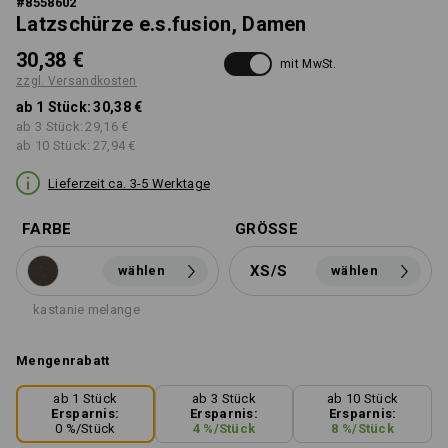
#
8558602
Latzschürze e.s.fusion, Damen
30,38 €
mit MwSt.
zzgl. Versandkosten
ab 1 Stück:
30,38 €
ab 3 Stück:
29,16 €
ab 10 Stück:
27,94 €
Lieferzeit ca. 3-5 Werktage
FARBE
GRÖSSE
XS/S
wählen
wählen
kastanie melange
Mengenrabatt
ab 1 Stück
ab 3 Stück
ab 10 Stück
Ersparnis:
Ersparnis:
Ersparnis:
0
%/
Stück
4
%/
Stück
8
%/
Stück