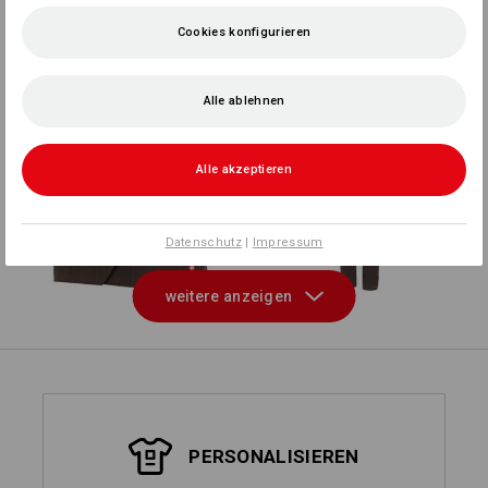
e.s. O1 Berufsschuhe
Cookies konfigurieren
Asterope
+
Alle ablehnen
Alle akzeptieren
Berufshosenrock
e.s. Berufshose Chino,
e.s.fusion
Damen
Datenschutz
|
Impressum
e.s. Berufshose pocket,
e.s. Berufshose base,
weitere anzeigen
Damen
Damen
PERSONALISIEREN