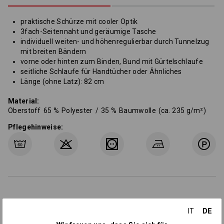
praktische Schürze mit cooler Optik
3fach-Seitennaht und geräumige Tasche
individuell weiten- und höhenregulierbar durch Tunnelzug
mit breiten Bändern
vorne oder hinten zum Binden, Bund mit Gürtelschlaufe
seitliche Schlaufe für Handtücher oder Ähnliches
Länge (ohne Latz): 82 cm
Material:
Oberstoff
65
%
Polyester
/
35
%
Baumwolle
(ca. 235 g/m²)
Pflegehinweise:
DE
IT
Personalisierung: