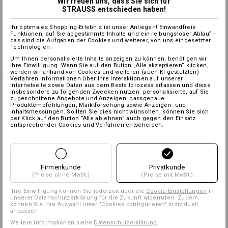
Wir freuen uns, dass Sie sich für
STRAUSS entschieden haben!
Selbst gestalten
Ihr optimales Shopping-Erlebnis ist unser Anliegen! Einwandfreie
Funktionen, auf Sie abgestimmte Inhalte und ein reibungsloser Ablauf -
das sind die Aufgaben der Cookies und weiterer, von uns eingesetzter
Logoservice
Technologien.
Um Ihnen personalisierte Inhalte anzeigen zu können, benötigen wir
Ihre Einwilligung. Wenn Sie auf den Button „Alle akzeptieren“ klicken,
werden wir anhand von Cookies und weiteren (auch KI-gestützten)
Verfahren Informationen über Ihre Interaktionen auf unserer
Internetseite sowie Daten aus dem Bestellprozess erfassen und diese
MIX & MATCH
insbesondere zu folgenden Zwecken nutzen: personalisierte, auf Sie
zugeschnittene Angebote und Anzeigen, passgenaue
Produktempfehlungen, Marktforschung sowie Anzeigen- und
Inhaltsmessungen. Sollten Sie dies nicht wünschen, können Sie sich
per Klick auf den Button “Alle ablehnen” auch gegen den Einsatz
entsprechender Cookies und Verfahren entscheiden.
Vorbinder e.s.fusion,
Damen
Firmenkunde
Privatkunde
(Preise ohne MwSt.)
(Preise mit MwSt.)
Latzschürze e.s.fusion,
Ihre Einwilligung können Sie jederzeit über die
Cookie-Einstellungen
in
unserer Datenschutzerklärung für die Zukunft widerrufen. Zudem
Damen
können Sie Ihre Auswahl unter "Cookies konfigurieren" individuell
anpassen
Weitere Informationen siehe
Datenschutzerklärung
.