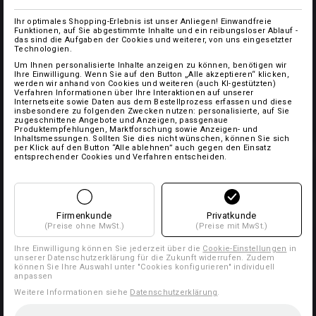
Ihr optimales Shopping-Erlebnis ist unser Anliegen! Einwandfreie
Funktionen, auf Sie abgestimmte Inhalte und ein reibungsloser Ablauf -
das sind die Aufgaben der Cookies und weiterer, von uns eingesetzter
Technologien.
Um Ihnen personalisierte Inhalte anzeigen zu können, benötigen wir
Ihre Einwilligung. Wenn Sie auf den Button „Alle akzeptieren“ klicken,
werden wir anhand von Cookies und weiteren (auch KI-gestützten)
Verfahren Informationen über Ihre Interaktionen auf unserer
Internetseite sowie Daten aus dem Bestellprozess erfassen und diese
insbesondere zu folgenden Zwecken nutzen: personalisierte, auf Sie
zugeschnittene Angebote und Anzeigen, passgenaue
Produktempfehlungen, Marktforschung sowie Anzeigen- und
Inhaltsmessungen. Sollten Sie dies nicht wünschen, können Sie sich
per Klick auf den Button “Alle ablehnen” auch gegen den Einsatz
entsprechender Cookies und Verfahren entscheiden.
Firmenkunde
Privatkunde
(Preise ohne MwSt.)
(Preise mit MwSt.)
Ihre Einwilligung können Sie jederzeit über die
Cookie-Einstellungen
in
unserer Datenschutzerklärung für die Zukunft widerrufen. Zudem
können Sie Ihre Auswahl unter "Cookies konfigurieren" individuell
anpassen
Weitere Informationen siehe
Datenschutzerklärung
.