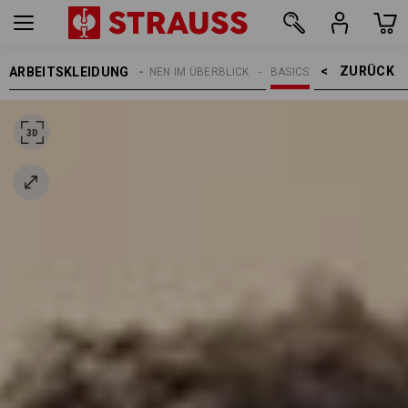
ZURÜCK    >
ARBEITSKLEIDUNG
THEMEN
E.S. KOLLEKTIONEN IM ÜBERBLICK
BASICS