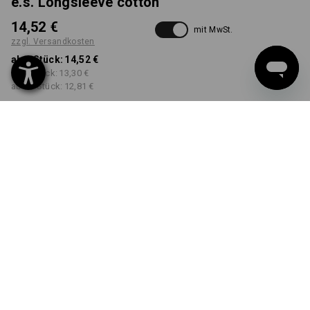
e.s. Longsleeve cotton
14,52 €
mit MwSt.
zzgl. Versandkosten
ab 1 Stück:
14,52 €
ab 5 Stück:
13,30 €
ab 30 Stück:
12,81 €
Lieferzeit ca. 3-5 Werktage
FARBE
GRÖSSE
XS
wählen
wählen
schwarz
Mengenrabatt
ab 1 Stück
ab 5 Stück
ab 30 Stück
Ersparnis:
Ersparnis:
Ersparnis:
0
%/
Stück
8
%/
Stück
12
%/
Stück