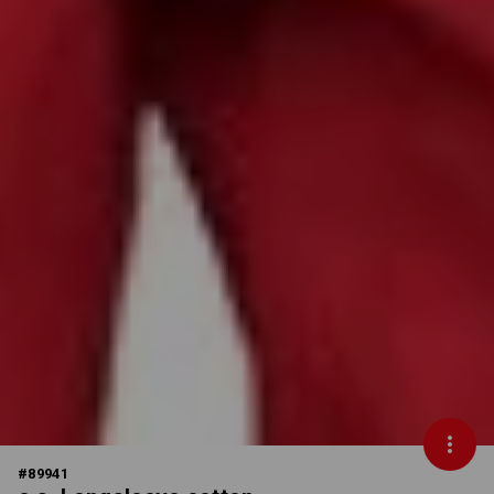
#
89941