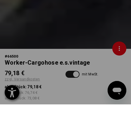
#
66500
Worker-Cargohose e.s.vintage
79,18 €
mit MwSt.
zzgl. Versandkosten
ab 1 Stück:
79,18 €
ab 3 Stück:
76,74 €
ab 10 Stück:
73,08 €
Lieferzeit ca. 3-5 Werktage
FARBE
GRÖSSE