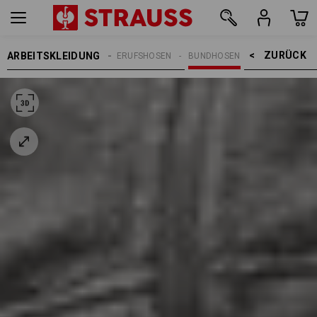
ZURÜCK    >
ARBEITSKLEIDUNG
REN
ARBEITSHOSEN
BERUFSHOSEN
BUNDHOSEN