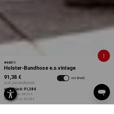
#
66511
Holster-Bundhose e.s.vintage
91,38 €
mit MwSt.
zzgl. Versandkosten
ab 1 Stück:
91,38 €
ab 3 Stück:
88,94 €
ab 10 Stück:
85,28 €
Lieferzeit ca. 3-5 Werktage