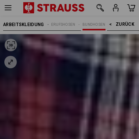
ZURÜCK    >
ARBEITSKLEIDUNG
REN
ARBEITSHOSEN
BERUFSHOSEN
BUNDHOSEN