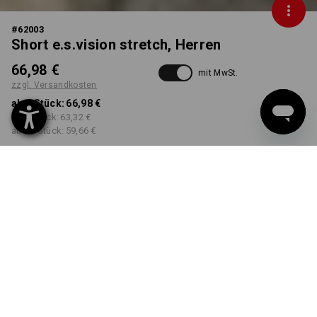
#
62003
Short e.s.vision stretch, Herren
66,98 €
mit MwSt.
zzgl. Versandkosten
ab 1 Stück:
66,98 €
ab 5 Stück:
63,32 €
ab 20 Stück:
59,66 €
Lieferzeit ca. 3-5 Werktage
FARBE
GRÖSSE
44
wählen
wählen
schwarz
Mengenrabatt
ab 1 Stück
ab 5 Stück
ab 20 Stück