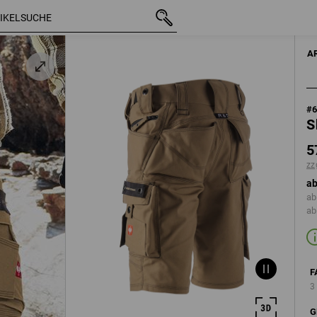
mit MwSt.
57,22 €
44
zzgl. Versandkosten
A
#
S
5
zz
ab
ab
ab
F
3
G