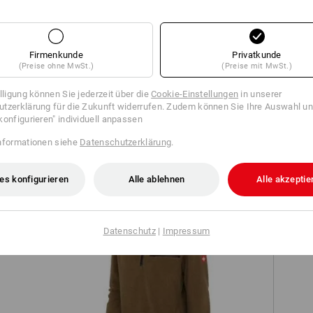
Firmenkunde
Privatkunde
Alle Details vergleichen
(Preise ohne MwSt.)
(Preise mit MwSt.)
JETZT WIRD'S PERSÖNLI
illigung können Sie jederzeit über die
Cookie-Einstellungen
in unserer
tzerklärung für die Zukunft widerrufen. Zudem können Sie Ihre Auswahl un
Das Klick-Emblem ist der perfek
konfigurieren" individuell anpassen
Werbebotschaft. Ob Name oder
für einen starken Auftritt!
TCH
nformationen siehe
Datenschutzerklärung
.
mehr Informationen
es konfigurieren
Alle ablehnen
Alle akzeptie
Datenschutz
|
Impressum
NOCH MEHR PLATZ
Faserpelz Troyer e.s.roughtough