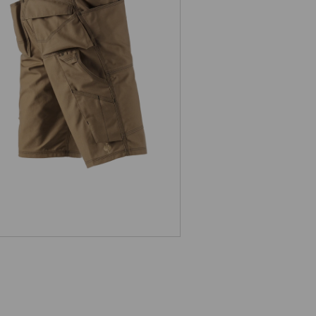
weiterung
Short e.s.roughtough