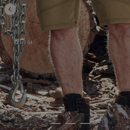
01
/
04