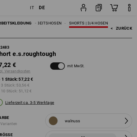
DE
IT
Stück
RBEITSKLEIDUNG
HERREN
ARBEITSHOSEN
SHORTS | 3/4 HOSEN
<   
ZURÜCK
62483
hort e.s.roughtough
7,22 €
mit MwSt.
gl. Versandkosten
 1 Stück:
57,22 €
 3 Stück:
53,56 €
 10 Stück:
51,12 €
Lieferzeit ca. 3-5 Werktage
ARBE
walnuss
 Varianten
RÖSSE