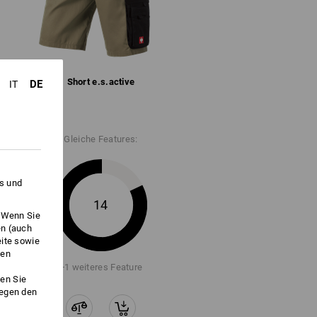
oughtough haben es in sich: Die
®
- Baumwollmischung ist komplett
stärkt. Hält auch größten
Short e.s.​active
DE
IT
ange Vorrat reicht !!!
Gleiche Features:
es und
14
. Wenn Sie
en (auch
eite sowie
ken
+1 weiteres Feature
en Sie
gegen den