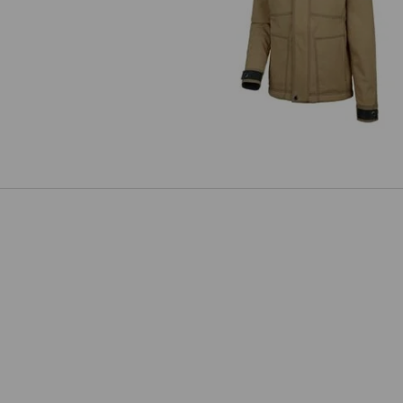
Winter Softshelljacke e.s.rought