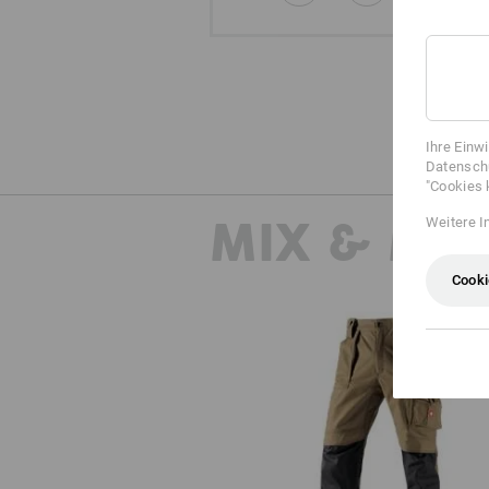
Ihre Einw
Datenschu
"Cookies 
MIX & MA
Weitere I
Cooki
Bundhose e.s.roughtough