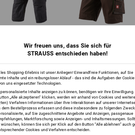
EIN STARKES STÜCK
Nicht trockenreinigen
Die Hosen der Kollektion e.s.r
mehr
besonders robuste CORDURA
1
/
3
mit stabilen 3fach Nähten ver
Belastungen stand!
Piratenhose e.s.​roughtough
Short e.s.​motion 2020
!!! Saisonartikel !!! Lieferung nur sol
Wir freuen uns, dass Sie sich für
STRAUSS entschieden haben!
Gleiche Features:
Gleiche Features:
Personalisierung:
ales Shopping-Erlebnis ist unser Anliegen! Einwandfreie Funktionen, auf Sie
Logoservice
te Inhalte und ein reibungsloser Ablauf - das sind die Aufgaben der Cooki
 von uns eingesetzter Technologien.
16
14
personalisierte Inhalte anzeigen zu können, benötigen wir Ihre Einwilligung
utton „Alle akzeptieren“ klicken, werden wir anhand von Cookies und weiter
r Style: Mit den robusten
zten) Verfahren Informationen über Ihre Interaktionen auf unserer Internets
ugtaschen und Klick-Emblem
 dem Bestellprozess erfassen und diese insbesondere zu folgenden Zwec
bei Bedarf auch schnell
ersonalisierte, auf Sie zugeschnittene Angebote und Anzeigen, passgenaue
+5 weitere Features
+1 weiteres Feature
pfehlungen, Marktforschung sowie Anzeigen- und Inhaltsmessungen. Sollt
!
t wünschen, können Sie sich per Klick auf den Button “Alle ablehnen” auch 
ntsprechender Cookies und Verfahren entscheiden.