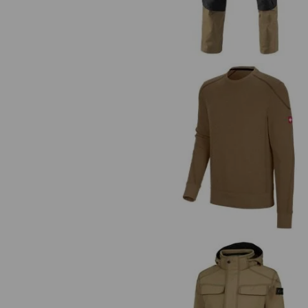
Die sepa
Sweatshirt cotton slub e.s.rought