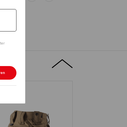
CH
ter
te Ort für eine individuelle
 Firmenlogo – Edler Stick sorgt
ren