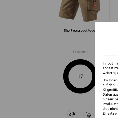
Short e.s.​roughtough
Features:
Ihr optim
abgestimm
weiterer,
17
CLICK IT!
Um Ihnen 
auf den B
Diese Ösen sind mehr als nur coole
KI-gestüt
Druckknöpfen lassen sich Werkze
Daten aus
besonders sicher befestigen – und 
nutzen: p
Produktem
wieder abmachen. Clever & flexibel
dies nich
Einsatz e