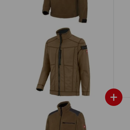
rat erhältlichen Werkzeugtaschen sind die perfekte Taschener
und schaffen mehr Platz für Ihr Werkzeug!
passende Taschen
passende Gürtel
ough
Softshelljacke e.s.roughtough
+