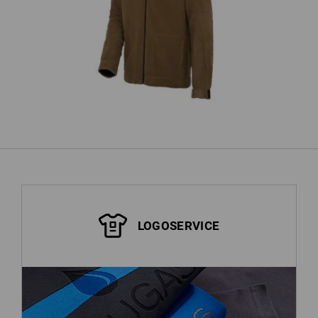
ough
Faserpelz Jacke e.s.roughtough
weitere anzeigen
LOGOSERVICE